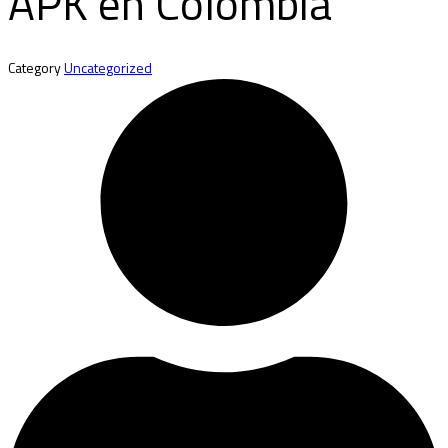
APK en Colombia
Category
Uncategorized