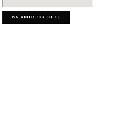
WALK INTO OUR OFFICE