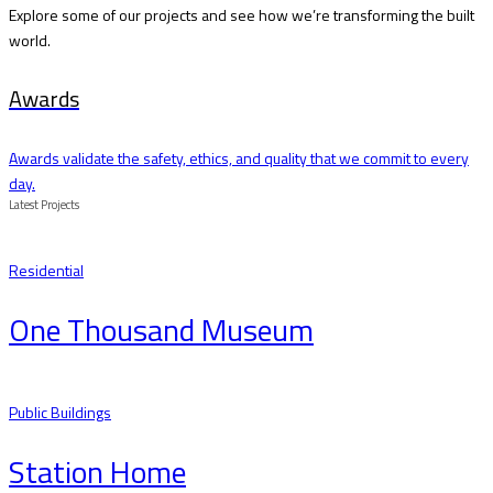
Explore some of our projects and see how we’re transforming the built
world.
Awards
Awards validate the safety, ethics, and quality that we commit to every
day.
Latest Projects
Residential
One Thousand Museum
Public Buildings
Station Home