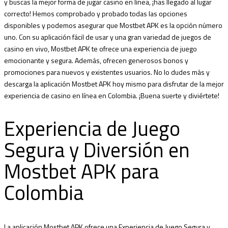
y buscas la mejor forma de jugar casino en línea, ¡has llegado al lugar
correcto! Hemos comprobado y probado todas las opciones
disponibles y podemos asegurar que Mostbet APK es la opción número
uno. Con su aplicación fácil de usar y una gran variedad de juegos de
casino en vivo, Mostbet APK te ofrece una experiencia de juego
emocionante y segura. Además, ofrecen generosos bonos y
promociones para nuevos y existentes usuarios. No lo dudes más y
descarga la aplicación Mostbet APK hoy mismo para disfrutar de la mejor
experiencia de casino en línea en Colombia. ¡Buena suerte y diviértete!
Experiencia de Juego
Segura y Diversión en
Mostbet APK para
Colombia
La aplicación Mostbet APK ofrece una Experiencia de Juego Segura y