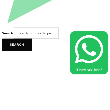
Search
SEARCH
Hi, how can I help?