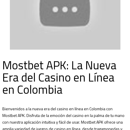
Mostbet APK: La Nueva
Era del Casino en Línea
en Colombia
Bienvenidos a la nueva era del casino en línea en Colombia con
Mostbet APK. Disfruta de la emoción del casino en la palma de tu mano
con nuestra aplicación intuitiva y fácil de usar. Mostbet APK ofrece una
amplia variedad de juegos de casino en línea, desde tragamonedas y