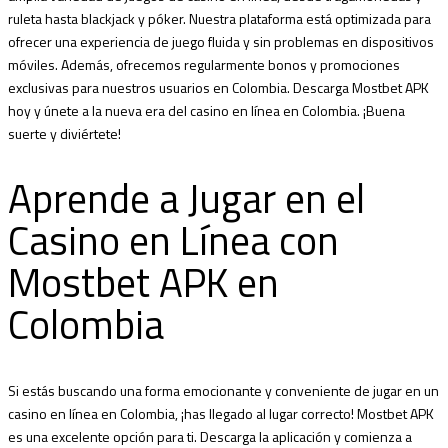
ruleta hasta blackjack y póker. Nuestra plataforma está optimizada para
ofrecer una experiencia de juego fluida y sin problemas en dispositivos
móviles. Además, ofrecemos regularmente bonos y promociones
exclusivas para nuestros usuarios en Colombia. Descarga Mostbet APK
hoy y únete a la nueva era del casino en línea en Colombia. ¡Buena
suerte y diviértete!
Aprende a Jugar en el
Casino en Línea con
Mostbet APK en
Colombia
Si estás buscando una forma emocionante y conveniente de jugar en un
casino en línea en Colombia, ¡has llegado al lugar correcto! Mostbet APK
es una excelente opción para ti. Descarga la aplicación y comienza a