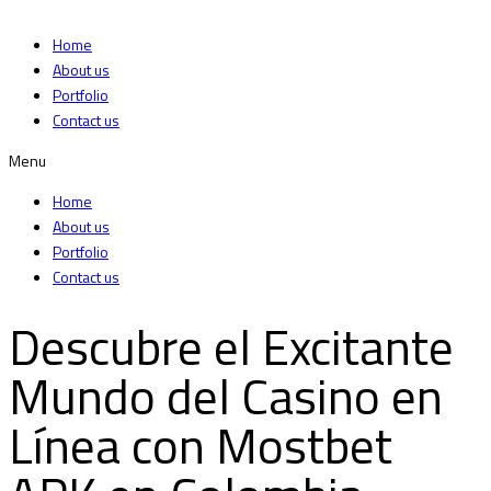
Home
About us
Portfolio
Contact us
Menu
Home
About us
Portfolio
Contact us
Descubre el Excitante
Mundo del Casino en
Línea con Mostbet