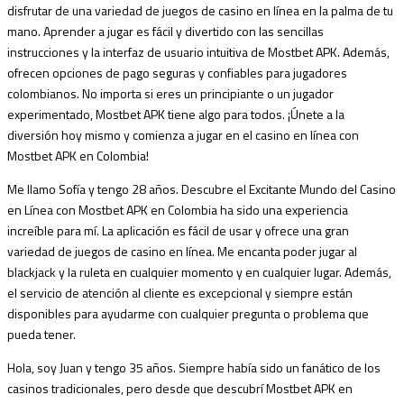
disfrutar de una variedad de juegos de casino en línea en la palma de tu
mano. Aprender a jugar es fácil y divertido con las sencillas
instrucciones y la interfaz de usuario intuitiva de Mostbet APK. Además,
ofrecen opciones de pago seguras y confiables para jugadores
colombianos. No importa si eres un principiante o un jugador
experimentado, Mostbet APK tiene algo para todos. ¡Únete a la
diversión hoy mismo y comienza a jugar en el casino en línea con
Mostbet APK en Colombia!
Me llamo Sofía y tengo 28 años. Descubre el Excitante Mundo del Casino
en Línea con Mostbet APK en Colombia ha sido una experiencia
increíble para mí. La aplicación es fácil de usar y ofrece una gran
variedad de juegos de casino en línea. Me encanta poder jugar al
blackjack y la ruleta en cualquier momento y en cualquier lugar. Además,
el servicio de atención al cliente es excepcional y siempre están
disponibles para ayudarme con cualquier pregunta o problema que
pueda tener.
Hola, soy Juan y tengo 35 años. Siempre había sido un fanático de los
casinos tradicionales, pero desde que descubrí Mostbet APK en