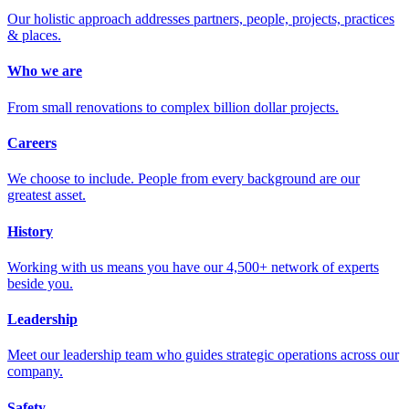
Our holistic approach addresses partners, people, projects, practices
& places.
Who we are
From small renovations to complex billion dollar projects.
Careers
We choose to include. People from every background are our
greatest asset.
History
Working with us means you have our 4,500+ network of experts
beside you.
Leadership
Meet our leadership team who guides strategic operations across our
company.
Safety