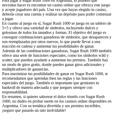
Para jugar a Sugar Rush 1000 en Argentina, lo primero que
necesitas hacer es encontrar un casino online que ofrezca este juego
y acepte jugadores del país. Una vez que hayas elegido tu casino,
deberás crear una cuenta y realizar un depósito para poder comenzar
a jugar.
En cuanto al juego en sí, Sugar Rush 1000 se juega en un tablero de
5×5 y ofrece una variedad de símbolos, incluyendo dulces y
golosinas de todos los tamaños y formas. El objetivo del juego es
conseguir combinaciones ganadoras de símbolos, que desaparecen y
son reemplazadas por otros nuevos, lo que puede llevar a una
reacción en cadena y aumentar tus posibilidades de ganar.
Además de las combinaciones ganadoras, Sugar Rush 1000 también
ofrece una serie de funciones especiales, como los símbolos wild y
scatter, que pueden ayudarte a aumentar tus premios. También hay
un modo de giros gratis, donde puedes ganar giros adicionales y
multiplicadores de ganancias.
Para maximizar tus posibilidades de ganar en Sugar Rush 1000, te
recomendamos que aprendas bien las reglas y las funciones
especiales del juego. También es importante que gestiones tu
bankroll de manera adecuada y que juegues siempre con
responsabilidad.
En resumen, si quieres saborear el dulce triunfo con Sugar Rush
1000, no dudes en probar suerte en los casinos online disponibles en
Argentina. Con su temática divertida y sus premios increíbles,
¡seguro que pasarás un rato inolvidable!