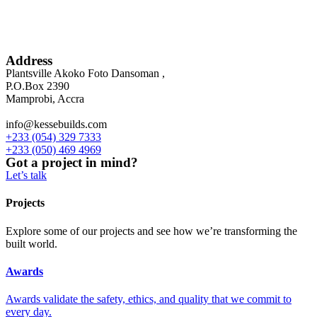
Address
Plantsville Akoko Foto Dansoman ,
P.O.Box 2390
Mamprobi, Accra
info@kessebuilds.com
+233 (054) 329 7333
+233 (050) 469 4969
Got a project in mind?
Let’s talk
Projects
Explore some of our projects and see how we’re transforming the
built world.
Awards
Awards validate the safety, ethics, and quality that we commit to
every day.