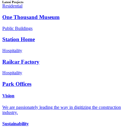
Latest Projects
Residential
One Thousand Museum
Public Buildings
Station Home
Hospitality
Railcar Factory
Hospitality
Park Offices
Vision
We are passionately leading the way in digitizing the construction
industry.
Sustainability