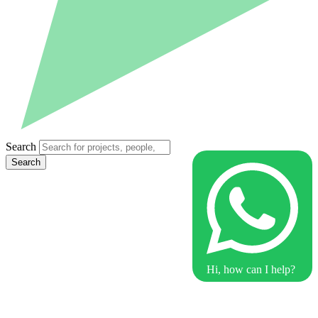
Search
Search
Hi, how can I help?