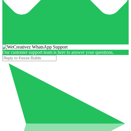
Our customer support team is here to answer your questions.