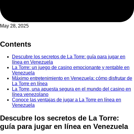
May 28, 2025
Contents
Descubre los secretos de La Torre: guía para jugar en
línea en Venezuela
La Torre: un juego de casino emocionante y rentable en
Venezuela
Máximo entretenimiento en Venezuela: cómo disfrutar de
La Torre en línea
La Torre, una apuesta segura en el mundo del casino en
línea venezolano
Conoce las ventajas de jugar a La Torre en línea en
Venezuela
Descubre los secretos de La Torre:
guía para jugar en línea en Venezuela