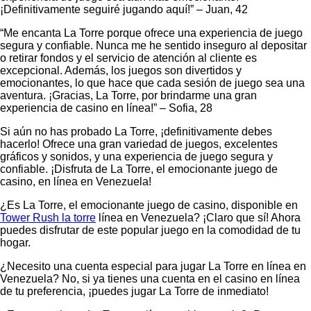
¡Definitivamente seguiré jugando aquí!” – Juan, 42
“Me encanta La Torre porque ofrece una experiencia de juego
segura y confiable. Nunca me he sentido inseguro al depositar
o retirar fondos y el servicio de atención al cliente es
excepcional. Además, los juegos son divertidos y
emocionantes, lo que hace que cada sesión de juego sea una
aventura. ¡Gracias, La Torre, por brindarme una gran
experiencia de casino en línea!” – Sofia, 28
Si aún no has probado La Torre, ¡definitivamente debes
hacerlo! Ofrece una gran variedad de juegos, excelentes
gráficos y sonidos, y una experiencia de juego segura y
confiable. ¡Disfruta de La Torre, el emocionante juego de
casino, en línea en Venezuela!
¿Es La Torre, el emocionante juego de casino, disponible en
Tower Rush la torre
línea en Venezuela? ¡Claro que sí! Ahora
puedes disfrutar de este popular juego en la comodidad de tu
hogar.
¿Necesito una cuenta especial para jugar La Torre en línea en
Venezuela? No, si ya tienes una cuenta en el casino en línea
de tu preferencia, ¡puedes jugar La Torre de inmediato!