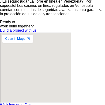
¿Es seguro jugar La Torre en línea en Venezuela? ¡Por
supuesto! Los casinos en línea regulados en Venezuela
cuentan con medidas de seguridad avanzadas para garantizar
la protección de tus datos y transacciones.
Ready to
work
build
together?
Build a project with us
Walk into our office