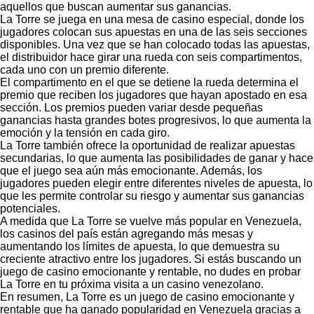
aquellos que buscan aumentar sus ganancias.
La Torre se juega en una mesa de casino especial, donde los
jugadores colocan sus apuestas en una de las seis secciones
disponibles. Una vez que se han colocado todas las apuestas,
el distribuidor hace girar una rueda con seis compartimentos,
cada uno con un premio diferente.
El compartimento en el que se detiene la rueda determina el
premio que reciben los jugadores que hayan apostado en esa
sección. Los premios pueden variar desde pequeñas
ganancias hasta grandes botes progresivos, lo que aumenta la
emoción y la tensión en cada giro.
La Torre también ofrece la oportunidad de realizar apuestas
secundarias, lo que aumenta las posibilidades de ganar y hace
que el juego sea aún más emocionante. Además, los
jugadores pueden elegir entre diferentes niveles de apuesta, lo
que les permite controlar su riesgo y aumentar sus ganancias
potenciales.
A medida que La Torre se vuelve más popular en Venezuela,
los casinos del país están agregando más mesas y
aumentando los límites de apuesta, lo que demuestra su
creciente atractivo entre los jugadores. Si estás buscando un
juego de casino emocionante y rentable, no dudes en probar
La Torre en tu próxima visita a un casino venezolano.
En resumen, La Torre es un juego de casino emocionante y
rentable que ha ganado popularidad en Venezuela gracias a