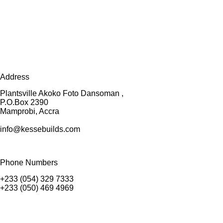
Address
Plantsville Akoko Foto Dansoman ,
P.O.Box 2390
Mamprobi, Accra
info@kessebuilds.com
Phone Numbers
+233 (054) 329 7333
+233 (050) 469 4969