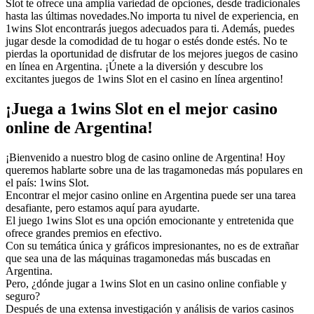
Slot te ofrece una amplia variedad de opciones, desde tradicionales
hasta las últimas novedades.No importa tu nivel de experiencia, en
1wins Slot encontrarás juegos adecuados para ti. Además, puedes
jugar desde la comodidad de tu hogar o estés donde estés. No te
pierdas la oportunidad de disfrutar de los mejores juegos de casino
en línea en Argentina. ¡Únete a la diversión y descubre los
excitantes juegos de 1wins Slot en el casino en línea argentino!
¡Juega a 1wins Slot en el mejor casino
online de Argentina!
¡Bienvenido a nuestro blog de casino online de Argentina! Hoy
queremos hablarte sobre una de las tragamonedas más populares en
el país: 1wins Slot.
Encontrar el mejor casino online en Argentina puede ser una tarea
desafiante, pero estamos aquí para ayudarte.
El juego 1wins Slot es una opción emocionante y entretenida que
ofrece grandes premios en efectivo.
Con su temática única y gráficos impresionantes, no es de extrañar
que sea una de las máquinas tragamonedas más buscadas en
Argentina.
Pero, ¿dónde jugar a 1wins Slot en un casino online confiable y
seguro?
Después de una extensa investigación y análisis de varios casinos