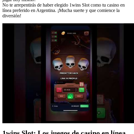
No te arrepentirás de haber elegido 1wins Slot como tu casino en
línea preferido en Argentina. ¡Mucha suerte y que comience la
diversión!
1wins Slot: Los juegos de casino en línea