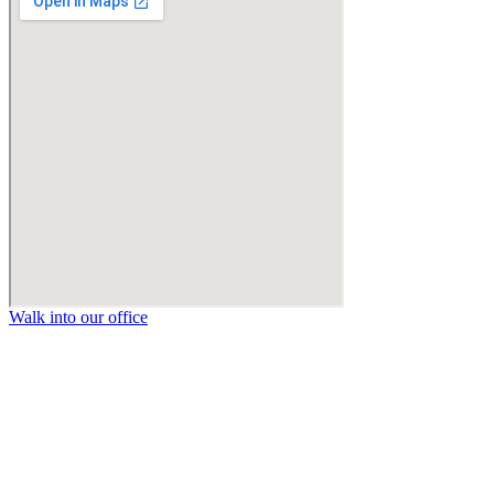
Walk into our office