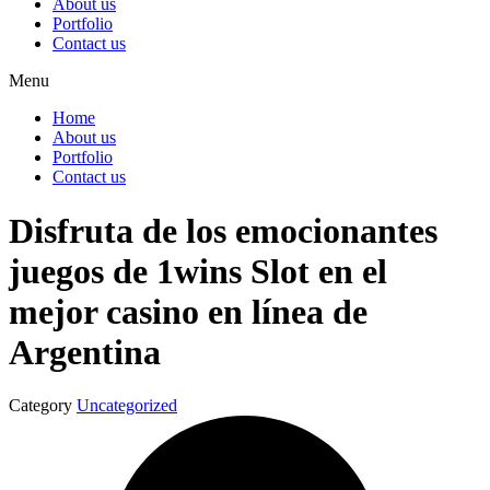
About us
Portfolio
Contact us
Menu
Home
About us
Portfolio
Contact us
Disfruta de los emocionantes
juegos de 1wins Slot en el
mejor casino en línea de
Argentina
Category
Uncategorized