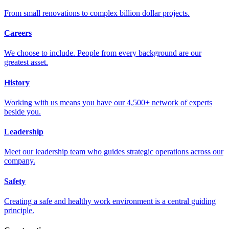
From small renovations to complex billion dollar projects.
Careers
We choose to include. People from every background are our
greatest asset.
History
Working with us means you have our 4,500+ network of experts
beside you.
Leadership
Meet our leadership team who guides strategic operations across our
company.
Safety
Creating a safe and healthy work environment is a central guiding
principle.