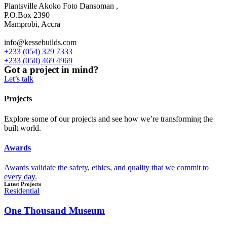
Plantsville Akoko Foto Dansoman ,
P.O.Box 2390
Mamprobi, Accra
info@kessebuilds.com
+233 (054) 329 7333
+233 (050) 469 4969
Got a project in mind?
Let’s talk
Projects
Explore some of our projects and see how we’re transforming the
built world.
Awards
Awards validate the safety, ethics, and quality that we commit to
every day.
Latest Projects
Residential
One Thousand Museum