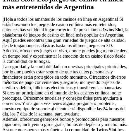
más entretenidos de Argentina
¡Hola a todos los amantes de los casinos en línea en Argentina! Si
estás buscando los juegos de casino en línea más entretenidos,
entonces has venido al lugar correcto. Te presentamos
1wins Slot
, la
plataforma de juegos de casino en línea más popular en Argentina.
Aquí puedes encontrar una gran variedad de juegos de alta calidad,
desde tragamonedas clásicas hasta los últimos juegos en 3D.
Además, ofrecemos juegos en vivo, donde puedes jugar con dealers
en tiempo real y experimentar la emoción de un casino físico desde
la comodidad de tu hogar.
La seguridad y la confiabilidad son nuestras principales prioridades,
por lo que puedes estar seguro de que tus datos personales y
financieros están protegidos en todo momento. Ofrecemos diversos
métodos de pago convenientes y seguros, incluyendo tarjetas de
crédito y débito, billeteras electrónicas y transferencias bancarias.
Si eres un principiante en el mundo de los casinos en línea, no te
preocupes. Ofrecemos tutoriales y consejos útiles para ayudarte a
comenzar. Y si alguna vez tienes alguna pregunta o problema,
nuestro equipo de soporte al cliente está disponible las 24 horas del
día, los 7 días de la semana, para ayudarte.
Además, ofrecemos generosos bonos y promociones para nuestros
jugadores, incluyendo giros gratis, bonos de depósito y mucho más.
Así que no esperes más y únete a la comunidad de
1wins Slot
hoy