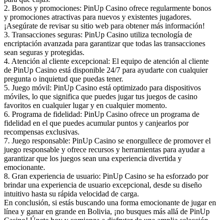
2. Bonos y promociones: PinUp Casino ofrece regularmente bonos
y promociones atractivas para nuevos y existentes jugadores.
¡Asegúrate de revisar su sitio web para obtener más información!
3. Transacciones seguras: PinUp Casino utiliza tecnología de
encriptación avanzada para garantizar que todas las transacciones
sean seguras y protegidas.
4. Atención al cliente excepcional: El equipo de atención al cliente
de PinUp Casino está disponible 24/7 para ayudarte con cualquier
pregunta o inquietud que puedas tener.
5. Juego móvil: PinUp Casino está optimizado para dispositivos
móviles, lo que significa que puedes jugar tus juegos de casino
favoritos en cualquier lugar y en cualquier momento.
6. Programa de fidelidad: PinUp Casino ofrece un programa de
fidelidad en el que puedes acumular puntos y canjearlos por
recompensas exclusivas.
7. Juego responsable: PinUp Casino se enorgullece de promover el
juego responsable y ofrece recursos y herramientas para ayudar a
garantizar que los juegos sean una experiencia divertida y
emocionante.
8. Gran experiencia de usuario: PinUp Casino se ha esforzado por
brindar una experiencia de usuario excepcional, desde su diseño
intuitivo hasta su rápida velocidad de carga.
En conclusión, si estás buscando una forma emocionante de jugar en
línea y ganar en grande en Bolivia, ¡no busques más allá de PinUp