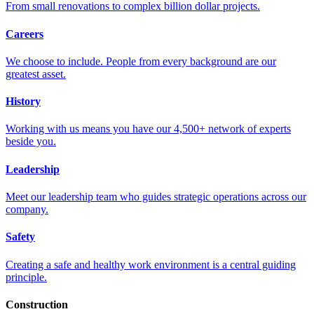
From small renovations to complex billion dollar projects.
Careers
We choose to include. People from every background are our
greatest asset.
History
Working with us means you have our 4,500+ network of experts
beside you.
Leadership
Meet our leadership team who guides strategic operations across our
company.
Safety
Creating a safe and healthy work environment is a central guiding
principle.
Construction