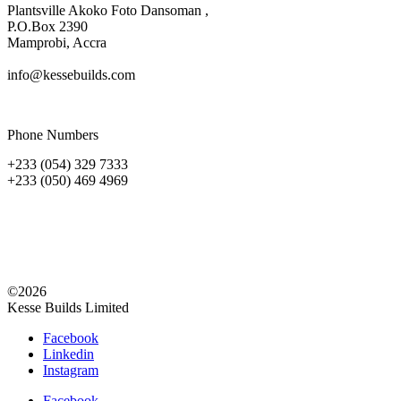
Plantsville Akoko Foto Dansoman ,
P.O.Box 2390
Mamprobi, Accra
info@kessebuilds.com
Phone Numbers
+233 (054) 329 7333
+233 (050) 469 4969
©2026
Kesse Builds Limited
Facebook
Linkedin
Instagram
Facebook