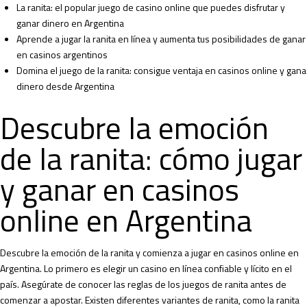
La ranita: el popular juego de casino online que puedes disfrutar y
ganar dinero en Argentina
Aprende a jugar la ranita en línea y aumenta tus posibilidades de ganar
en casinos argentinos
Domina el juego de la ranita: consigue ventaja en casinos online y gana
dinero desde Argentina
Descubre la emoción
de la ranita: cómo jugar
y ganar en casinos
online en Argentina
Descubre la emoción de la ranita y comienza a jugar en casinos online en
Argentina. Lo primero es elegir un casino en línea confiable y lícito en el
país. Asegúrate de conocer las reglas de los juegos de ranita antes de
comenzar a apostar. Existen diferentes variantes de ranita, como la ranita