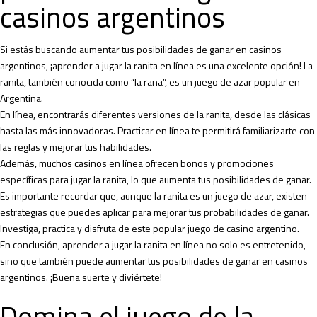
casinos argentinos
Si estás buscando aumentar tus posibilidades de ganar en casinos
argentinos, ¡aprender a jugar la ranita en línea es una excelente opción! La
ranita, también conocida como “la rana”, es un juego de azar popular en
Argentina.
En línea, encontrarás diferentes versiones de la ranita, desde las clásicas
hasta las más innovadoras. Practicar en línea te permitirá familiarizarte con
las reglas y mejorar tus habilidades.
Además, muchos casinos en línea ofrecen bonos y promociones
específicas para jugar la ranita, lo que aumenta tus posibilidades de ganar.
Es importante recordar que, aunque la ranita es un juego de azar, existen
estrategias que puedes aplicar para mejorar tus probabilidades de ganar.
Investiga, practica y disfruta de este popular juego de casino argentino.
En conclusión, aprender a jugar la ranita en línea no solo es entretenido,
sino que también puede aumentar tus posibilidades de ganar en casinos
argentinos. ¡Buena suerte y diviértete!
Domina el juego de la