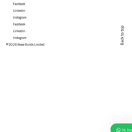
Facebook
Linkedin
Instagram
Facebook
Back to top
Linkedin
Instagram
©2026
Kesse Builds Limited
Hi, h