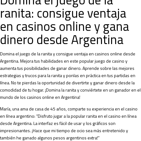
ranita: consigue ventaja
en casinos online y gana
dinero desde Argentina
Domina el juego de la ranita y consigue ventaja en casinos online desde
Argentina. Mejora tus habilidades en este popular juego de casino y
aumenta tus posibilidades de ganar dinero. Aprende sobre las mejores
estrategias y trucos para la ranita y ponlas en práctica en tus partidas en
línea. No te pierdas la oportunidad de divertirte y ganar dinero desde la
comodidad de tu hogar. ¡Domina la ranita y conviértete en un ganador en el
mundo de los casinos online en Argentina!
María, una ama de casa de 45 años, comparte su experiencia en el casino
en línea argentino: “Disfruto jugar a la popular ranita en el casino en línea
desde Argentina. La interfaz es fácil de usar y los gráficos son
impresionantes. ¡Hace que mi tiempo de ocio sea más entretenido y
también he ganado algunos pesos argentinos extra!”