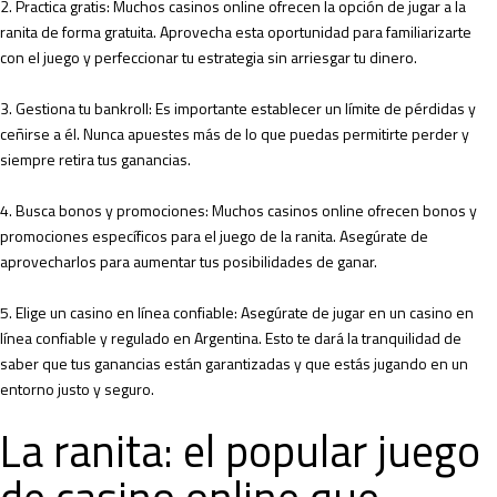
2. Practica gratis: Muchos casinos online ofrecen la opción de jugar a la
ranita de forma gratuita. Aprovecha esta oportunidad para familiarizarte
con el juego y perfeccionar tu estrategia sin arriesgar tu dinero.
3. Gestiona tu bankroll: Es importante establecer un límite de pérdidas y
ceñirse a él. Nunca apuestes más de lo que puedas permitirte perder y
siempre retira tus ganancias.
4. Busca bonos y promociones: Muchos casinos online ofrecen bonos y
promociones específicos para el juego de la ranita. Asegúrate de
aprovecharlos para aumentar tus posibilidades de ganar.
5. Elige un casino en línea confiable: Asegúrate de jugar en un casino en
línea confiable y regulado en Argentina. Esto te dará la tranquilidad de
saber que tus ganancias están garantizadas y que estás jugando en un
entorno justo y seguro.
La ranita: el popular juego