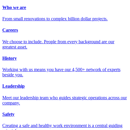
Who we are
From small renovations to complex billion dollar projects.
Careers
We choose to include. People from every background are our
greatest asset.
History
Working with us means you have our 4,500+ network of experts
beside you.
Leadership
Meet our leadership team who guides strategic operations across our
company.
Safety
Creating a safe and healthy work environment is a central guiding