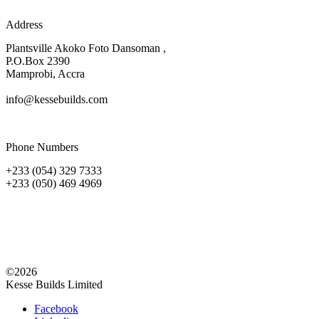
Address
Plantsville Akoko Foto Dansoman ,
P.O.Box 2390
Mamprobi, Accra
info@kessebuilds.com
Phone Numbers
+233 (054) 329 7333
+233 (050) 469 4969
©2026
Kesse Builds Limited
Facebook