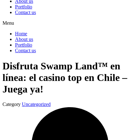
About us
Portfolio
Contact us
Menu
Home
About us
Portfolio
Contact us
Disfruta Swamp Land™ en
línea: el casino top en Chile –
Juega ya!
Category
Uncategorized