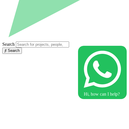
Search
Search
Hi, how can I help?