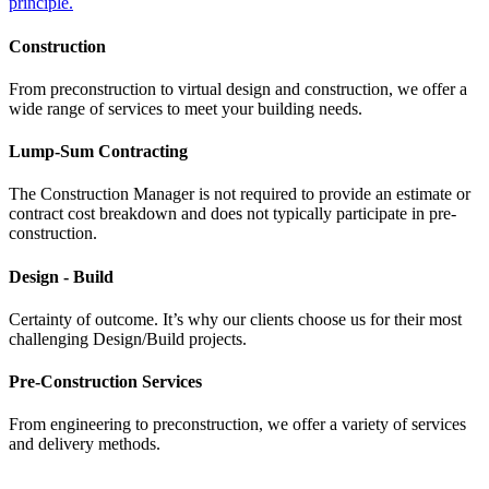
principle.
Construction
From preconstruction to virtual design and construction, we offer a
wide range of services to meet your building needs.
Lump-Sum Contracting
The Construction Manager is not required to provide an estimate or
contract cost breakdown and does not typically participate in pre-
construction.
Design - Build
Certainty of outcome. It’s why our clients choose us for their most
challenging Design/Build projects.
Pre-Construction Services
From engineering to preconstruction, we offer a variety of services
and delivery methods.