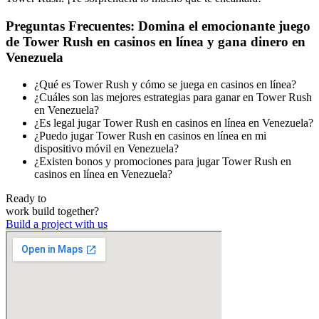
Preguntas Frecuentes: Domina el emocionante juego
de Tower Rush en casinos en línea y gana dinero en
Venezuela
¿Qué es Tower Rush y cómo se juega en casinos en línea?
¿Cuáles son las mejores estrategias para ganar en Tower Rush
en Venezuela?
¿Es legal jugar Tower Rush en casinos en línea en Venezuela?
¿Puedo jugar Tower Rush en casinos en línea en mi
dispositivo móvil en Venezuela?
¿Existen bonos y promociones para jugar Tower Rush en
casinos en línea en Venezuela?
Ready to
work
build
together?
Build a project with us