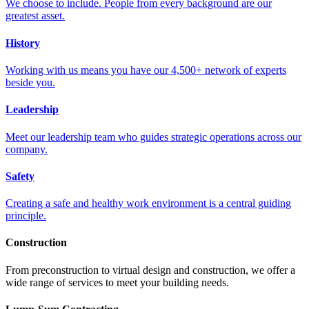
We choose to include. People from every background are our
greatest asset.
History
Working with us means you have our 4,500+ network of experts
beside you.
Leadership
Meet our leadership team who guides strategic operations across our
company.
Safety
Creating a safe and healthy work environment is a central guiding
principle.
Construction
From preconstruction to virtual design and construction, we offer a
wide range of services to meet your building needs.