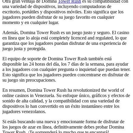
Otra gran ventaja de Domina
Tower Rush
es su compatibilidad con
una variedad de dispositivos, incluyendo computadoras de
escritorio, portátiles y dispositivos móviles. Esto significa que los
jugadores pueden disfrutar de su juego favorito en cualquier
momento y en cualquier lugar.
Además, Domina Tower Rush es un juego justo y seguro. El casino
en línea que lo aloja está completely licenced and regulated, lo que
garantiza que los jugadores puedan disfrutar de una experiencia de
juego justa y protegida.
El equipo de soporte de Domina Tower Rush también está
disponible las 24 horas del día, los 7 días de la semana, para ayudar
a los jugadores con cualquier pregunta o inquietud que puedan tener.
Esto significa que los jugadores pueden concentrarse en disfrutar de
su juego sin preocupaciones.
En resumen, Domina Tower Rush ha revolutionized the world of
online casinos in Venezuela. Su enfoque único, gráficos y efectos de
sonido de alta calidad, y la compatibilidad con una variedad de
dispositivos lo han convertido en un éxito instantáneo entre los
jugadores venezolanos.
Si estás buscando una nueva y emocionante forma de disfrutar de
los juegos de azar en línea, definitivamente debes probar Domina
Tower Rush. ¡Te sorprenderá lo mucho que te encantará!