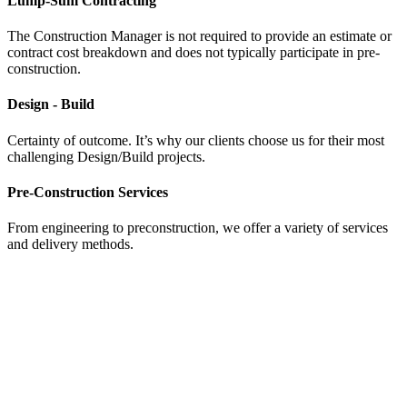
Lump-Sum Contracting
The Construction Manager is not required to provide an estimate or
contract cost breakdown and does not typically participate in pre-
construction.
Design - Build
Certainty of outcome. It’s why our clients choose us for their most
challenging Design/Build projects.
Pre-Construction Services
From engineering to preconstruction, we offer a variety of services
and delivery methods.