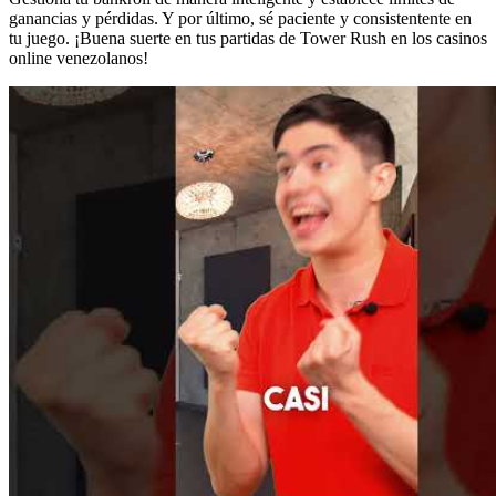
ganancias y pérdidas. Y por último, sé paciente y consistentente en
tu juego. ¡Buena suerte en tus partidas de Tower Rush en los casinos
online venezolanos!