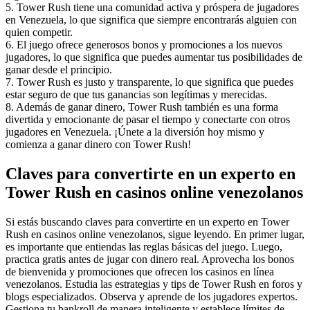
5. Tower Rush tiene una comunidad activa y próspera de jugadores
en Venezuela, lo que significa que siempre encontrarás alguien con
quien competir.
6. El juego ofrece generosos bonos y promociones a los nuevos
jugadores, lo que significa que puedes aumentar tus posibilidades de
ganar desde el principio.
7. Tower Rush es justo y transparente, lo que significa que puedes
estar seguro de que tus ganancias son legítimas y merecidas.
8. Además de ganar dinero, Tower Rush también es una forma
divertida y emocionante de pasar el tiempo y conectarte con otros
jugadores en Venezuela. ¡Únete a la diversión hoy mismo y
comienza a ganar dinero con Tower Rush!
Claves para convertirte en un experto en
Tower Rush en casinos online venezolanos
Si estás buscando claves para convertirte en un experto en Tower
Rush en casinos online venezolanos, sigue leyendo. En primer lugar,
es importante que entiendas las reglas básicas del juego. Luego,
practica gratis antes de jugar con dinero real. Aprovecha los bonos
de bienvenida y promociones que ofrecen los casinos en línea
venezolanos. Estudia las estrategias y tips de Tower Rush en foros y
blogs especializados. Observa y aprende de los jugadores expertos.
Gestiona tu bankroll de manera inteligente y establece límites de