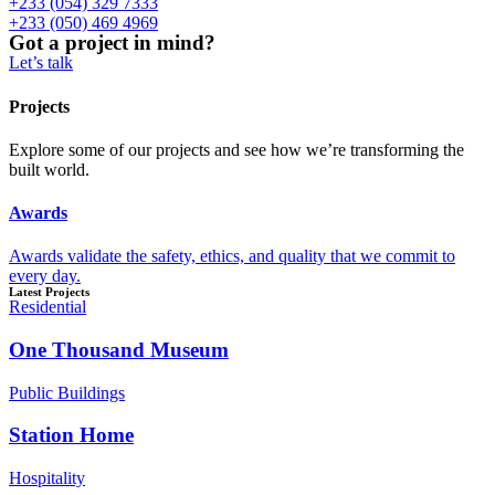
+233 (054) 329 7333
+233 (050) 469 4969
Got a project in mind?
Let’s talk
Projects
Explore some of our projects and see how we’re transforming the
built world.
Awards
Awards validate the safety, ethics, and quality that we commit to
every day.
Latest Projects
Residential
One Thousand Museum
Public Buildings
Station Home
Hospitality