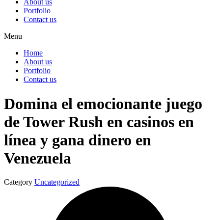
About us
Portfolio
Contact us
Menu
Home
About us
Portfolio
Contact us
Domina el emocionante juego
de Tower Rush en casinos en
línea y gana dinero en
Venezuela
Category
Uncategorized