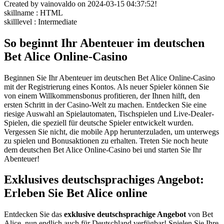
Created by vainovaldo on 2024-03-15 04:37:52!
skillname : HTML
skilllevel : Intermediate
So beginnt Ihr Abenteuer im deutschen
Bet Alice Online-Casino
Beginnen Sie Ihr Abenteuer im deutschen Bet Alice Online-Casino
mit der Registrierung eines Kontos. Als neuer Spieler können Sie
von einem Willkommensbonus profitieren, der Ihnen hilft, den
ersten Schritt in der Casino-Welt zu machen. Entdecken Sie eine
riesige Auswahl an Spielautomaten, Tischspielen und Live-Dealer-
Spielen, die speziell für deutsche Spieler entwickelt wurden.
Vergessen Sie nicht, die mobile App herunterzuladen, um unterwegs
zu spielen und Bonusaktionen zu erhalten. Treten Sie noch heute
dem deutschen Bet Alice Online-Casino bei und starten Sie Ihr
Abenteuer!
Exklusives deutschsprachiges Angebot:
Erleben Sie Bet Alice online
Entdecken Sie das
exklusive deutschsprachige Angebot
von Bet
Alice, nun endlich auch für Deutschland verfügbar! Spielen Sie Ihre