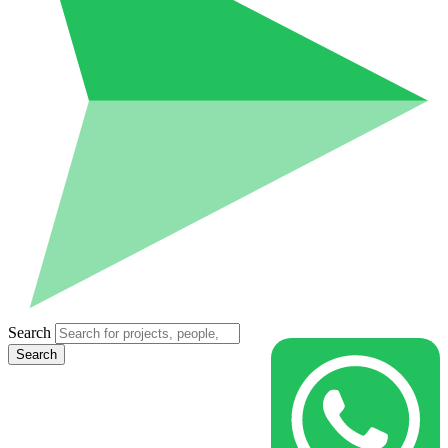
Search
Search