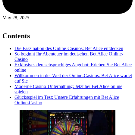
May 28, 2025
Contents
Die Faszination des Online-Casinos: Bet Alice entdecken
So beginnt Ihr Abenteuer im deutschen Bet Alice Online-
Casino
Exklusives deutschsprachiges Angebot: Erleben Sie Bet Alice
online
Willkommen in der Welt der Online-Casinos: Bet Alice wartet
auf Sie
Moderne Casino-Unterhaltung: Jetzt bei Bet Alice online
spielen
Glücksspiel im Test: Unsere Erfahrungen mit Bet Alice
Online-Casino