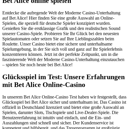
Bet Alice online spielen
Entdecke die aufregende Welt der Moderne Casino-Unterhaltung
auf Bet Alice! Hier finden Sie eine große Auswahl an Online-
Spielen, die speziell für deutsche Spieler konzipiert wurden.
Genießen Sie die erstklassige Grafik und den realistischen Sound
unserer Casino-Spiele. Probieren Sie Ihr Glück bei den neuesten
Spielautomaten oder setzen Sie auf Ihre Lieblingszahlen beim
Roulette. Unser Casino bietet eine sichere und unterhaltsame
Spielumgebung, in der Sie sich voll und ganz auf Ihr Spielerlebnis
konzentrieren können. Jetzt ist der perfekte Zeitpunkt, um in die
faszinierende Welt der Moderne Casino-Unterhaltung einzutauchen
– spielen Sie noch heute bei Bet Alice!
Glücksspiel im Test: Unsere Erfahrungen
mit Bet Alice Online-Casino
In unserem Bet Alice Online-Casino Test haben wir festgestellt, dass
Glücksspiel bei Bet Alice sicher und unterhaltsam ist. Das Casino ist
offiziell in Deutschland lizenziert und bietet eine große Auswahl an
Spielen, darunter Slots, Tischspiele und Live-Dealer-Spiele. Die
Benutzererfahrung ist intuitiv und einfach, und die Ein- und
Auszahlungen sind schnell und sicher. Der Kundenservice ist
kompetent und hilfsbereit, und das Treueprogramm ist großzügig.