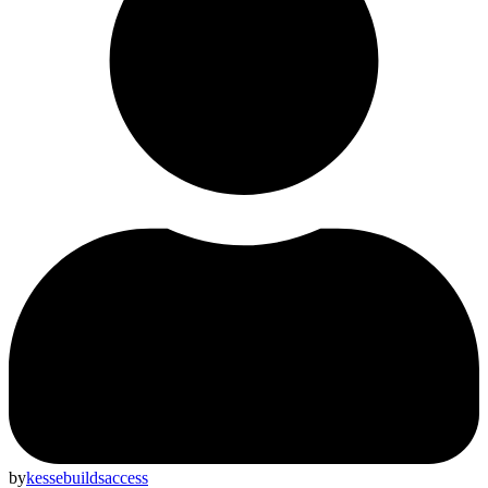
by
kessebuildsaccess