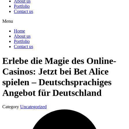
About us
Portfolio
Contact us
Menu
Home
About us
Portfolio
Contact us
Erlebe die Magie des Online-
Casinos: Jetzt bei Bet Alice
spielen – Deutschsprachiges
Angebot für Deutschland
Category
Uncategorized