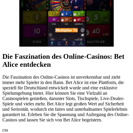
Die Faszination des Online-Casinos: Bet
Alice entdecken
Die Faszination des Online-Casinos ist unverkennbar und zieht
immer mehr Spieler in den Bann. Bet Alice ist eine Plattform, die
speziell für Deutschland entwickelt wurde und eine exklusive
Spielumgebung bietet. Hier können Sie eine Vielzahl an
Casinospielen genießen, darunter Slots, Tischspiele, Live-Dealer-
Spiele und vieles mehr. Bet Alice legt großen Wert auf Sicherheit
und Seriosität, wodurch ein faires und unterhaltsames Spielerlebnis
garantiert ist. Erleben Sie die Spannung und Aufregung des Online-
Casinos und lassen Sie sich von Bet Alice begeistern.
css