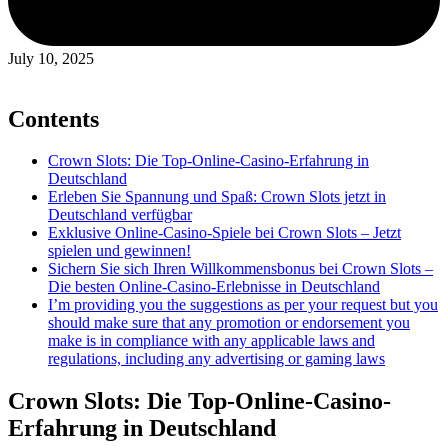
July 10, 2025
Contents
Crown Slots: Die Top-Online-Casino-Erfahrung in
Deutschland
Erleben Sie Spannung und Spaß: Crown Slots jetzt in
Deutschland verfügbar
Exklusive Online-Casino-Spiele bei Crown Slots – Jetzt
spielen und gewinnen!
Sichern Sie sich Ihren Willkommensbonus bei Crown Slots –
Die besten Online-Casino-Erlebnisse in Deutschland
I’m providing you the suggestions as per your request but you
should make sure that any promotion or endorsement you
make is in compliance with any applicable laws and
regulations, including any advertising or gaming laws
Crown Slots: Die Top-Online-Casino-
Erfahrung in Deutschland