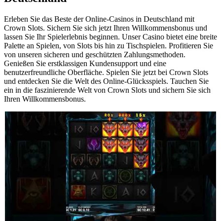
Erleben Sie das Beste der Online-Casinos in Deutschland mit
Crown Slots. Sichern Sie sich jetzt Ihren Willkommensbonus und
lassen Sie Ihr Spielerlebnis beginnen. Unser Casino bietet eine breite
Palette an Spielen, von Slots bis hin zu Tischspielen. Profitieren Sie
von unseren sicheren und geschützten Zahlungsmethoden.
Genießen Sie erstklassigen Kundensupport und eine
benutzerfreundliche Oberfläche. Spielen Sie jetzt bei Crown Slots
und entdecken Sie die Welt des Online-Glücksspiels. Tauchen Sie
ein in die faszinierende Welt von Crown Slots und sichern Sie sich
Ihren Willkommensbonus.