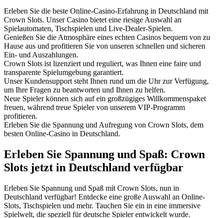
Erleben Sie die beste Online-Casino-Erfahrung in Deutschland mit
Crown Slots. Unser Casino bietet eine riesige Auswahl an
Spielautomaten, Tischspielen und Live-Dealer-Spielen.
Genießen Sie die Atmosphäre eines echten Casinos bequem von zu
Hause aus und profitieren Sie von unseren schnellen und sicheren
Ein- und Auszahlungen.
Crown Slots ist lizenziert und reguliert, was Ihnen eine faire und
transparente Spielumgebung garantiert.
Unser Kundensupport steht Ihnen rund um die Uhr zur Verfügung,
um Ihre Fragen zu beantworten und Ihnen zu helfen.
Neue Spieler können sich auf ein großzügiges Willkommenspaket
freuen, während treue Spieler von unserem VIP-Programm
profitieren.
Erleben Sie die Spannung und Aufregung von Crown Slots, dem
besten Online-Casino in Deutschland.
Erleben Sie Spannung und Spaß: Crown
Slots jetzt in Deutschland verfügbar
Erleben Sie Spannung und Spaß mit Crown Slots, nun in
Deutschland verfügbar! Entdecke eine große Auswahl an Online-
Slots, Tischspielen und mehr. Tauchen Sie ein in eine immersive
Spielwelt, die speziell für deutsche Spieler entwickelt wurde.