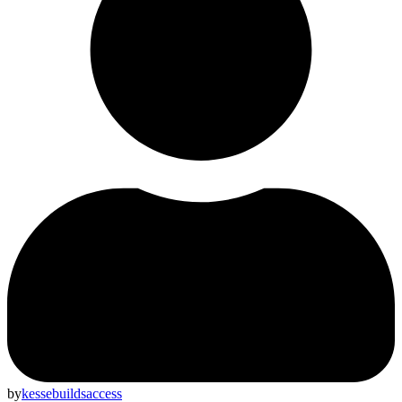
by
kessebuildsaccess