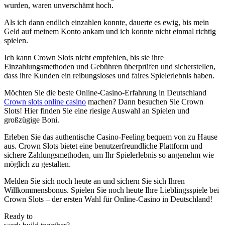
wurden, waren unverschämt hoch.
Als ich dann endlich einzahlen konnte, dauerte es ewig, bis mein
Geld auf meinem Konto ankam und ich konnte nicht einmal richtig
spielen.
Ich kann Crown Slots nicht empfehlen, bis sie ihre
Einzahlungsmethoden und Gebühren überprüfen und sicherstellen,
dass ihre Kunden ein reibungsloses und faires Spielerlebnis haben.
Möchten Sie die beste Online-Casino-Erfahrung in Deutschland
Crown slots online casino
machen? Dann besuchen Sie Crown
Slots! Hier finden Sie eine riesige Auswahl an Spielen und
großzügige Boni.
Erleben Sie das authentische Casino-Feeling bequem von zu Hause
aus. Crown Slots bietet eine benutzerfreundliche Plattform und
sichere Zahlungsmethoden, um Ihr Spielerlebnis so angenehm wie
möglich zu gestalten.
Melden Sie sich noch heute an und sichern Sie sich Ihren
Willkommensbonus. Spielen Sie noch heute Ihre Lieblingsspiele bei
Crown Slots – der ersten Wahl für Online-Casino in Deutschland!
Ready to