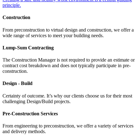
principle.
Construction
From preconstruction to virtual design and construction, we offer a
wide range of services to meet your building needs.
Lump-Sum Contracting
The Construction Manager is not required to provide an estimate or
contract cost breakdown and does not typically participate in pre-
construction.
Design - Build
Certainty of outcome. It’s why our clients choose us for their most
challenging Design/Build projects.
Pre-Construction Services
From engineering to preconstruction, we offer a variety of services
and delivery methods.