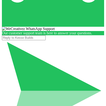
Our customer support team is here to answer your questions.