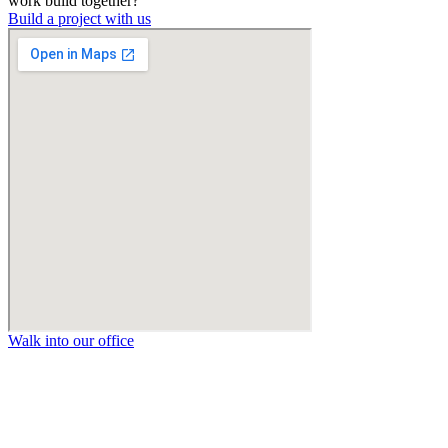
work
build
together?
Build a project with us
Walk into our office