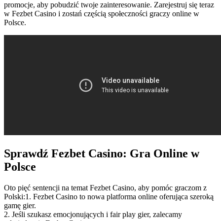
promocje, aby pobudzić twoje zainteresowanie. Zarejestruj się teraz
w Fezbet Casino i zostań częścią społeczności graczy online w
Polsce.
Sprawdź Fezbet Casino: Gra Online w
Polsce
Oto pięć sentencji na temat Fezbet Casino, aby pomóc graczom z
Polski:1. Fezbet Casino to nowa platforma online oferująca szeroką
gamę gier.
2. Jeśli szukasz emocjonujących i fair play gier, zalecamy