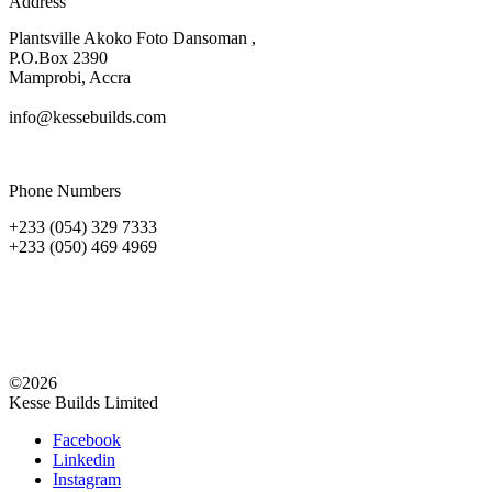
Address
Plantsville Akoko Foto Dansoman ,
P.O.Box 2390
Mamprobi, Accra
info@kessebuilds.com
Phone Numbers
+233 (054) 329 7333
+233 (050) 469 4969
©2026
Kesse Builds Limited
Facebook
Linkedin
Instagram