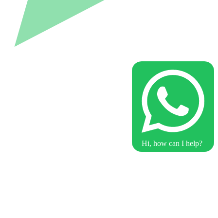
Hi, how can I help?