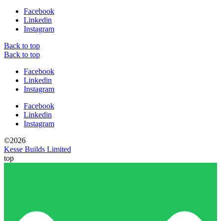
Facebook
Linkedin
Instagram
Back to top
Back to top
Facebook
Linkedin
Instagram
Facebook
Linkedin
Instagram
©2026
Kesse Builds Limited
top