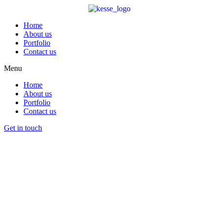
Home
About us
Portfolio
Contact us
Menu
Home
About us
Portfolio
Contact us
Get in touch