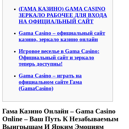
(ГАМА КАЗИНО) GAMA CASINO
ЗЕРКАЛО РАБОЧЕЕ ДЛЯ ВХОДА
НА ОФИЦИАЛЬНЫЙ САЙТ
Gama Casino – официальный сайт
казино, зеркало казино онлайн
Игровое веселье в Gama Casino:
Официальный сайт и зеркало
теперь доступны!
Gama Casino – играть на
официальном сайте Гама
(GamaCasino)
Гама Казино Онлайн – Gama Casino
Online – Ваш Путь К Незабываемым
Выигрышам И Ярким Эмоциям