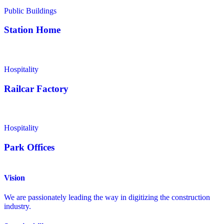
Public Buildings
Station Home
Hospitality
Railcar Factory
Hospitality
Park Offices
Vision
We are passionately leading the way in digitizing the construction
industry.