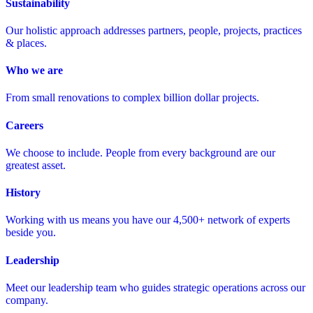
Sustainability
Our holistic approach addresses partners, people, projects, practices
& places.
Who we are
From small renovations to complex billion dollar projects.
Careers
We choose to include. People from every background are our
greatest asset.
History
Working with us means you have our 4,500+ network of experts
beside you.
Leadership
Meet our leadership team who guides strategic operations across our
company.