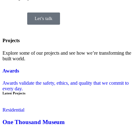
Let’s talk
Projects
Explore some of our projects and see how we’re transforming the
built world.
Awards
Awards validate the safety, ethics, and quality that we commit to
every day.
Latest Projects
Residential
One Thousand Museum