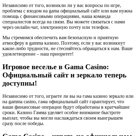
Независимо от того, возникли ли у вас вопросы по игре,
проблема с входом на gama официальный сайт или вам нужна
помощь с финансовыми операциями, наша команда
специалистов всегда на связи. Вы можете связаться с нами
через онлайн-чат, электронную почту или телефон.
Мы стремимся обеспечить вам безопасную и приятную
атмосферу в gamma казино. Поэтому, если у вас возникнут
какие-либо трудности, не стесняйтесь обращаться к нам. Ваше
удовлетворение – наш приоритет!
Игровое веселье в Gama Casino:
Официальный сайт и зеркало теперь
доступны!
Независимо от того, играете ли вы на гама казино зеркало или
на gamma casino, гама официальный сайт гарантирует, что
ваши финансовые операции будут обработаны в кратчайшие
сроки. Казино Гамма уделяет особое внимание быстроте
выплат, чтобы вы могли наслаждаться своим выигрышем
сразу после победы.