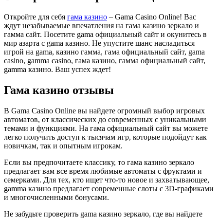
Откройте для себя
гама казино
– Gama Casino Online! Вас
ждут незабываемые впечатления на гама казино зеркало и
гамма сайт. Посетите gama официальный сайт и окунитесь в
мир азарта с gama казино. Не упустите шанс насладиться
игрой на gama, казино гамма, гама официальный сайт, gama
casino, gamma casino, гама казино, гамма официальный сайт,
gamma казино. Ваш успех ждет!
Гама казино отзывы
В Gama Casino Online вы найдете огромный выбор игровых
автоматов, от классических до современных с уникальными
темами и функциями. На гама официальный сайт вы можете
легко получить доступ к тысячам игр, которые подойдут как
новичкам, так и опытным игрокам.
Если вы предпочитаете классику, то гама казино зеркало
предлагает вам все время любимые автоматы с фруктами и
семерками. Для тех, кто ищет что-то новое и захватывающее,
gamma казино предлагает современные слоты с 3D-графиками
и многочисленными бонусами.
Не забудьте проверить gama казино зеркало, где вы найдете