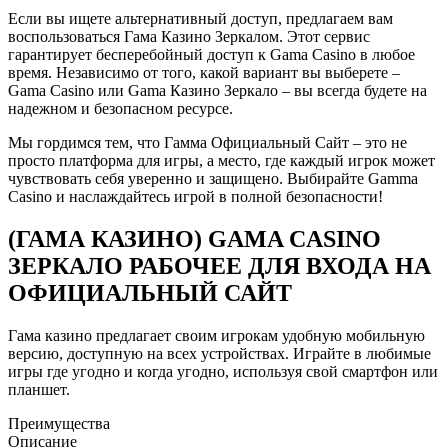
Если вы ищете альтернативный доступ, предлагаем вам
воспользоваться Гама Казино Зеркалом. Этот сервис
гарантирует бесперебойный доступ к Gama Casino в любое
время. Независимо от того, какой вариант вы выберете –
Gama Casino или Gama Казино Зеркало – вы всегда будете на
надежном и безопасном ресурсе.
Мы гордимся тем, что Гамма Официальный Сайт – это не
просто платформа для игры, а место, где каждый игрок может
чувствовать себя уверенно и защищено. Выбирайте Gamma
Casino и наслаждайтесь игрой в полной безопасности!
(ГАМА КАЗИНО) GAMA CASINO
ЗЕРКАЛО РАБОЧЕЕ ДЛЯ ВХОДА НА
ОФИЦИАЛЬНЫЙ САЙТ
Гама казино предлагает своим игрокам удобную мобильную
версию, доступную на всех устройствах. Играйте в любимые
игры где угодно и когда угодно, используя свой смартфон или
планшет.
Преимущества
Описание