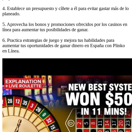
4. Establece un presupuesto y cíñete a él para evitar gastar más de lo
planeado.
5. Aprovecha los bonos y promociones ofrecidos por los casinos en
línea para aumentar tus posibilidades de ganar.
6. Practica estrategias de juego y mejora tus habilidades para
aumentar tus oportunidades de ganar dinero en España con Plinko
en Línea.