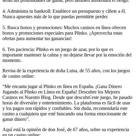
serán tus posibilidades de ganar, pero también aumentará el riesgo.
4. Administra tu bankroll: Establece un presupuesto y cíñete a él.
Nunca apuestes más de lo que puedas permitirte perder.
5. Busca bonos y promociones: Muchos casinos en línea ofrecen
bonos y promociones especiales para Plinko. ¡Aprovecha estas
ofertas para aumentar tus ganancias!
6. Ten paciencia: Plinko es un juego de azar, por lo que es
importante mantener la calma y no dejarse llevar por la emoción del
momento.
Revisa de la experiencia de doña Luisa, de 55 años, con los juegos
de casino online:
“Me encanta jugar al Plinko en línea en España. ¡Gana Dinero
Jugando al Plinko en Línea en España! Descubre los Mejores
Casinos en Nuestro Blog. Desde que descubrí este juego, he pasado
horas de diversión y entretenimiento. La plataforma es fácil de usar
y los pagos son rápidos y confiables. Sin duda, recomendaría este
casino a cualquiera que esté buscando una forma emocionante de
ganar dinero”.
Aquí está la opinión de don José, de 67 años, sobre su experiencia
en un casino online: