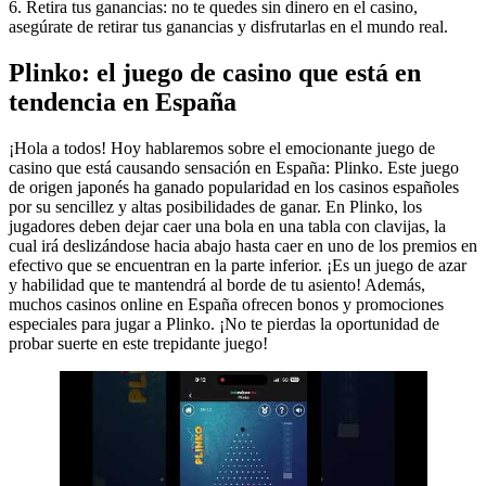
6. Retira tus ganancias: no te quedes sin dinero en el casino,
asegúrate de retirar tus ganancias y disfrutarlas en el mundo real.
Plinko: el juego de casino que está en
tendencia en España
¡Hola a todos! Hoy hablaremos sobre el emocionante juego de
casino que está causando sensación en España: Plinko. Este juego
de origen japonés ha ganado popularidad en los casinos españoles
por su sencillez y altas posibilidades de ganar. En Plinko, los
jugadores deben dejar caer una bola en una tabla con clavijas, la
cual irá deslizándose hacia abajo hasta caer en uno de los premios en
efectivo que se encuentran en la parte inferior. ¡Es un juego de azar
y habilidad que te mantendrá al borde de tu asiento! Además,
muchos casinos online en España ofrecen bonos y promociones
especiales para jugar a Plinko. ¡No te pierdas la oportunidad de
probar suerte en este trepidante juego!