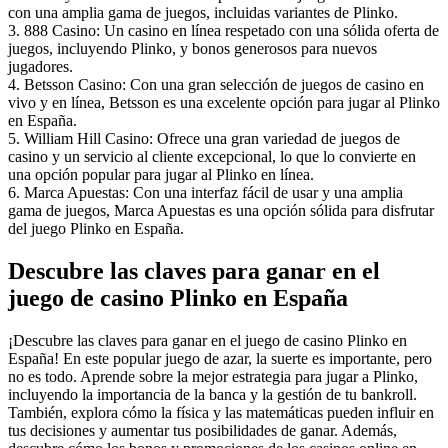
con una amplia gama de juegos, incluidas variantes de Plinko.
3. 888 Casino: Un casino en línea respetado con una sólida oferta de
juegos, incluyendo Plinko, y bonos generosos para nuevos
jugadores.
4. Betsson Casino: Con una gran selección de juegos de casino en
vivo y en línea, Betsson es una excelente opción para jugar al Plinko
en España.
5. William Hill Casino: Ofrece una gran variedad de juegos de
casino y un servicio al cliente excepcional, lo que lo convierte en
una opción popular para jugar al Plinko en línea.
6. Marca Apuestas: Con una interfaz fácil de usar y una amplia
gama de juegos, Marca Apuestas es una opción sólida para disfrutar
del juego Plinko en España.
Descubre las claves para ganar en el
juego de casino Plinko en España
¡Descubre las claves para ganar en el juego de casino Plinko en
España! En este popular juego de azar, la suerte es importante, pero
no es todo. Aprende sobre la mejor estrategia para jugar a Plinko,
incluyendo la importancia de la banca y la gestión de tu bankroll.
También, explora cómo la física y las matemáticas pueden influir en
tus decisiones y aumentar tus posibilidades de ganar. Además,