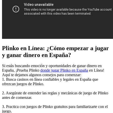
Plinko en Línea: ¿Cómo empezar a jugar
y ganar dinero en España?
Si estás buscando emoción y oportunidades de ganar dinero en
España, ¡Prueba Plinko
donde jugar Plinko en España
en Línea!
Aquí te dejamos algunos consejos para comenzar:
1. Busca casinos en línea confiables y legales en España que
ofrezcan juegos de Plinko.
2. Asegúrate de entender las reglas y mecánicas de juego de Plinko
antes de comenzar.
3. Practica con juegos de Plinko gratuitos para familiarizarte con el
juego.