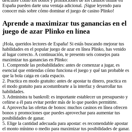
descubre cómo los bonos y promociones de los casinos online en
España pueden darte una ventaja adicional. ¡Sigue leyendo para
conocer más sobre cómo dominar el juego de casino Plinko!
Aprende a maximizar tus ganancias en el
juego de azar Plinko en línea
¡Hola, queridos lectores de España! Si estás buscando mejorar tus
habilidades en el popular juego de azar en línea Plinko, has venido
al lugar correcto. A continuación, te presento seis consejos para
maximizar tus ganancias en Plinko:
1. Comprende las probabilidades: antes de comenzar a jugar, es
esencial que entiendas cómo funciona el juego y qué tan probable es
que la bola caiga en cada espacio.
2. Practica en modo gratuito: antes de apostar tu dinero, practica en
el modo gratuito para acostumbrarte a la interfaz y desarrollar tus
habilidades.
3. Administra tu bankroll: es importante establecer un presupuesto y
ceñirse a él para evitar perder más de lo que puedes permitirte.
4. Aprovecha las ofertas de bonos: muchos casinos en línea ofrecen
bonos y promociones que puedes aprovechar para aumentar tus
posibilidades de ganar.
5. Elige la cantidad adecuada para apostar: es recomendable apostar
el monto mínimo o medio para maximizar tus posibilidades de ganar.