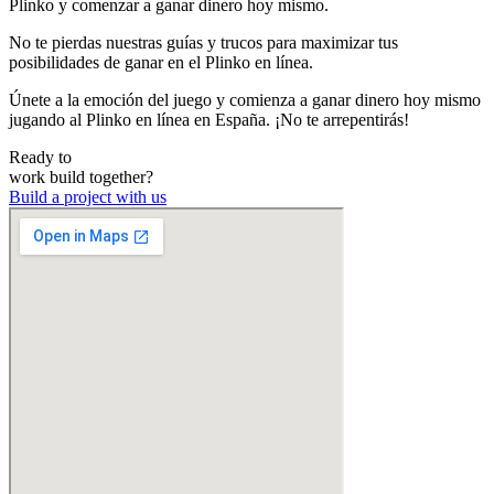
Plinko y comenzar a ganar dinero hoy mismo.
No te pierdas nuestras guías y trucos para maximizar tus
posibilidades de ganar en el Plinko en línea.
Únete a la emoción del juego y comienza a ganar dinero hoy mismo
jugando al Plinko en línea en España. ¡No te arrepentirás!
Ready to
work
build
together?
Build a project with us