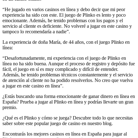
“He jugado en varios casinos en línea y debo decir que mi peor
experiencia ha sido con este. El juego de Plinko es lento y poco
emocionante. Además, he tenido problemas con los pagos y el
servicio al cliente es deficiente. No volveré a jugar en este casino y
tampoco lo recomendaría a nadie”.
La experiencia de doña María, de 44 años, con el juego Plinko en
línea:
“Desafortunadamente, mi experiencia con el juego de Plinko en
línea no ha sido buena. Aunque el proceso de registro y depósito fue
fácil, el juego en sí es muy complicado y difícil de entender.
Además, he tenido problemas técnicos constantemente y el servicio
de atención al cliente no ha podido resolverlos. No creo que vuelva
a jugar en este casino en línea”.
¿Estás buscando una forma emocionante de ganar dinero en línea en
España? Prueba a jugar al Plinko en línea y podrías llevarte un gran
premio.
¿Qué es el Plinko y cómo se juega? Descubre todo lo que necesitas
saber sobre este popular juego de casino en nuestro blog.
Encontrarás los mejores casinos en línea en España para jugar al