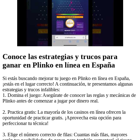
Conoce las estrategias y trucos para
ganar en Plinko en línea en España
Si estás buscando mejorar tu juego en Plinko en línea en España,
¡estás en el lugar correcto! A continuación, te presentamos algunas
estrategias y trucos infalibles:
1. Domina el juego: Asegúrate de conocer las reglas y mecánicas de
Plinko antes de comenzar a jugar por dinero real.
2. Practica gratis: La mayoría de los casinos en línea ofrecen la
oportunidad de practicar gratis. ¡Aprovecha esta opción para
perfeccionar tu técnica!
3. Elige el número correcto de filas: Cuantas más filas, mayores