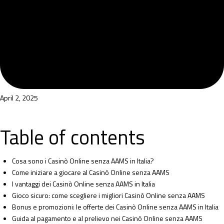
April 2, 2025
Table of contents
Cosa sono i Casinò Online senza AAMS in Italia?
Come iniziare a giocare al Casinò Online senza AAMS
I vantaggi dei Casinò Online senza AAMS in Italia
Gioco sicuro: come scegliere i migliori Casinò Online senza AAMS
Bonus e promozioni: le offerte dei Casinò Online senza AAMS in Italia
Guida al pagamento e al prelievo nei Casinò Online senza AAMS