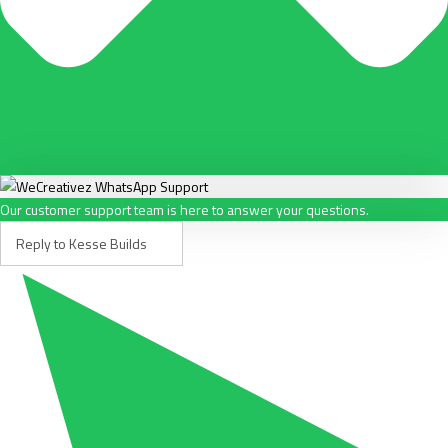
Our customer support team is here to answer your questions.