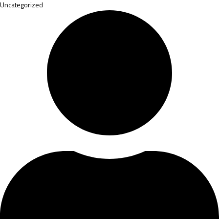
Category
Uncategorized