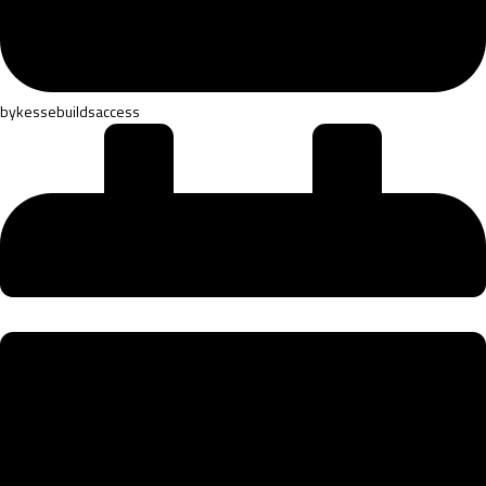
by
kessebuildsaccess