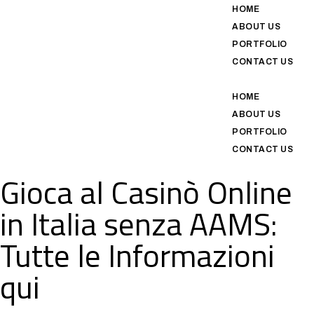
HOME
ABOUT US
PORTFOLIO
CONTACT US
HOME
ABOUT US
PORTFOLIO
CONTACT US
Gioca al Casinò Online
in Italia senza AAMS:
Tutte le Informazioni
qui