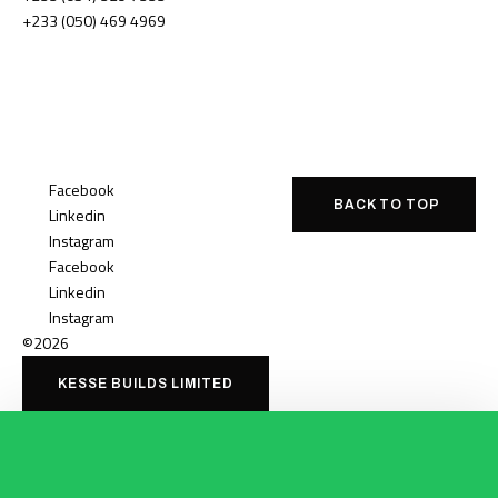
+233 (050) 469 4969
Facebook
BACK TO TOP
Linkedin
Instagram
Facebook
Linkedin
Instagram
©2026
KESSE BUILDS LIMITED