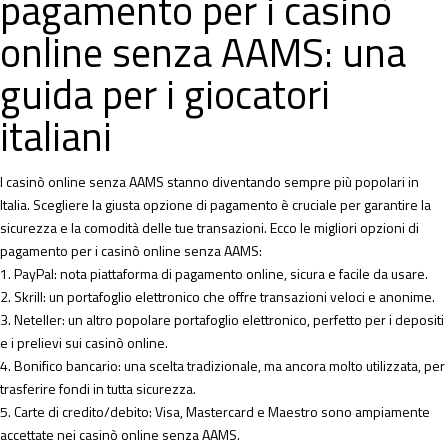
pagamento per i casinò
online senza AAMS: una
guida per i giocatori
italiani
I casinò online senza AAMS stanno diventando sempre più popolari in
Italia. Scegliere la giusta opzione di pagamento è cruciale per garantire la
sicurezza e la comodità delle tue transazioni. Ecco le migliori opzioni di
pagamento per i casinò online senza AAMS:
1. PayPal: nota piattaforma di pagamento online, sicura e facile da usare.
2. Skrill: un portafoglio elettronico che offre transazioni veloci e anonime.
3. Neteller: un altro popolare portafoglio elettronico, perfetto per i depositi
e i prelievi sui casinò online.
4. Bonifico bancario: una scelta tradizionale, ma ancora molto utilizzata, per
trasferire fondi in tutta sicurezza.
5. Carte di credito/debito: Visa, Mastercard e Maestro sono ampiamente
accettate nei casinò online senza AAMS.