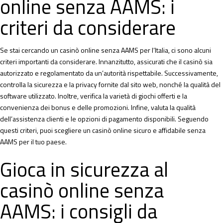
online senza AAMS: i
criteri da considerare
Se stai cercando un casinò online senza AAMS per l’Italia, ci sono alcuni
criteri importanti da considerare. Innanzitutto, assicurati che il casinò sia
autorizzato e regolamentato da un’autorità rispettabile. Successivamente,
controlla la sicurezza e la privacy fornite dal sito web, nonché la qualità del
software utilizzato. Inoltre, verifica la varietà di giochi offerti e la
convenienza dei bonus e delle promozioni. Infine, valuta la qualità
dell’assistenza clienti e le opzioni di pagamento disponibili. Seguendo
questi criteri, puoi scegliere un casinò online sicuro e affidabile senza
AAMS per il tuo paese.
Gioca in sicurezza al
casinò online senza
AAMS: i consigli da