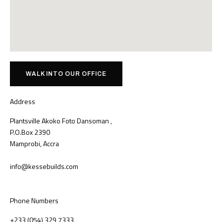
WALK INTO OUR OFFICE
Address
Plantsville Akoko Foto Dansoman ,
P.O.Box 2390
Mamprobi, Accra
info@kessebuilds.com
Phone Numbers
+233 (054) 329 7333