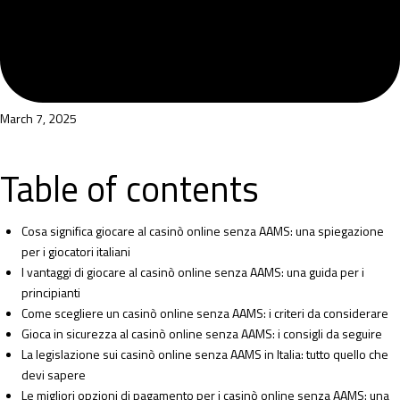
March 7, 2025
Table of contents
Cosa significa giocare al casinò online senza AAMS: una spiegazione
per i giocatori italiani
I vantaggi di giocare al casinò online senza AAMS: una guida per i
principianti
Come scegliere un casinò online senza AAMS: i criteri da considerare
Gioca in sicurezza al casinò online senza AAMS: i consigli da seguire
La legislazione sui casinò online senza AAMS in Italia: tutto quello che
devi sapere
Le migliori opzioni di pagamento per i casinò online senza AAMS: una