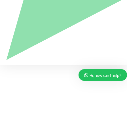
Hi, how can I help?