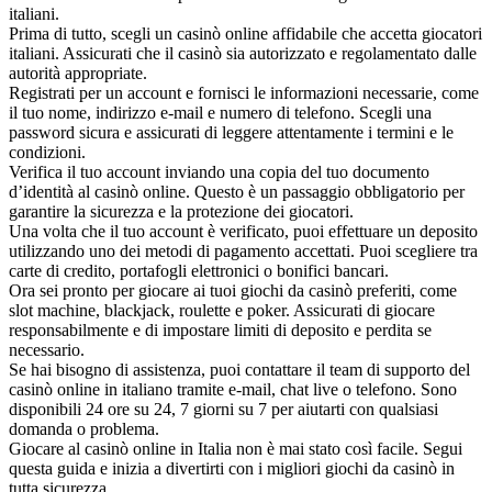
italiani.
Prima di tutto, scegli un casinò online affidabile che accetta giocatori
italiani. Assicurati che il casinò sia autorizzato e regolamentato dalle
autorità appropriate.
Registrati per un account e fornisci le informazioni necessarie, come
il tuo nome, indirizzo e-mail e numero di telefono. Scegli una
password sicura e assicurati di leggere attentamente i termini e le
condizioni.
Verifica il tuo account inviando una copia del tuo documento
d’identità al casinò online. Questo è un passaggio obbligatorio per
garantire la sicurezza e la protezione dei giocatori.
Una volta che il tuo account è verificato, puoi effettuare un deposito
utilizzando uno dei metodi di pagamento accettati. Puoi scegliere tra
carte di credito, portafogli elettronici o bonifici bancari.
Ora sei pronto per giocare ai tuoi giochi da casinò preferiti, come
slot machine, blackjack, roulette e poker. Assicurati di giocare
responsabilmente e di impostare limiti di deposito e perdita se
necessario.
Se hai bisogno di assistenza, puoi contattare il team di supporto del
casinò online in italiano tramite e-mail, chat live o telefono. Sono
disponibili 24 ore su 24, 7 giorni su 7 per aiutarti con qualsiasi
domanda o problema.
Giocare al casinò online in Italia non è mai stato così facile. Segui
questa guida e inizia a divertirti con i migliori giochi da casinò in
tutta sicurezza.