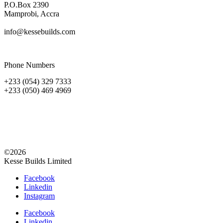
P.O.Box 2390
Mamprobi, Accra
info@kessebuilds.com
Phone Numbers
+233 (054) 329 7333
+233 (050) 469 4969
©2026
Kesse Builds Limited
Facebook
Linkedin
Instagram
Facebook
Linkedin