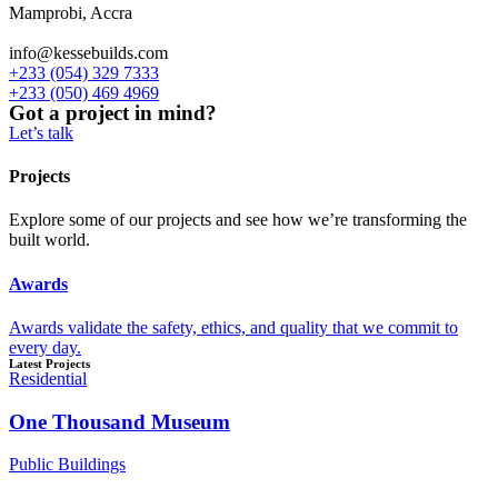
Mamprobi, Accra
info@kessebuilds.com
+233 (054) 329 7333
+233 (050) 469 4969
Got a project in mind?
Let’s talk
Projects
Explore some of our projects and see how we’re transforming the
built world.
Awards
Awards validate the safety, ethics, and quality that we commit to
every day.
Latest Projects
Residential
One Thousand Museum
Public Buildings