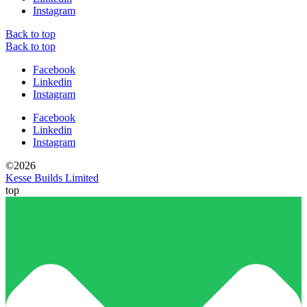
Instagram
Back to top
Back to top
Facebook
Linkedin
Instagram
Facebook
Linkedin
Instagram
©2026
Kesse Builds Limited
top