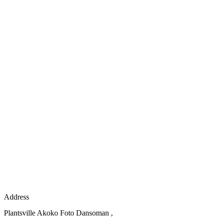
Address
Plantsville Akoko Foto Dansoman ,