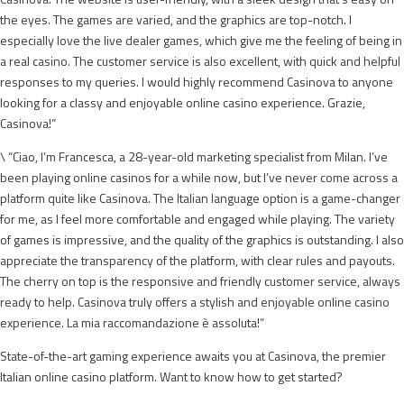
the eyes. The games are varied, and the graphics are top-notch. I
especially love the live dealer games, which give me the feeling of being in
a real casino. The customer service is also excellent, with quick and helpful
responses to my queries. I would highly recommend Casinova to anyone
looking for a classy and enjoyable online casino experience. Grazie,
Casinova!”
\ “Ciao, I’m Francesca, a 28-year-old marketing specialist from Milan. I’ve
been playing online casinos for a while now, but I’ve never come across a
platform quite like Casinova. The Italian language option is a game-changer
for me, as I feel more comfortable and engaged while playing. The variety
of games is impressive, and the quality of the graphics is outstanding. I also
appreciate the transparency of the platform, with clear rules and payouts.
The cherry on top is the responsive and friendly customer service, always
ready to help. Casinova truly offers a stylish and enjoyable online casino
experience. La mia raccomandazione è assoluta!”
State-of-the-art gaming experience awaits you at Casinova, the premier
Italian online casino platform. Want to know how to get started?