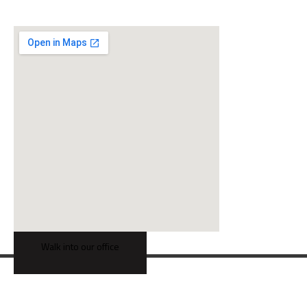
Walk into our office