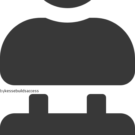
by
kessebuildsaccess