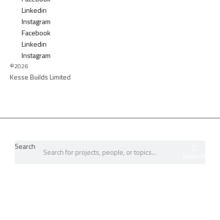
Linkedin
Instagram
Facebook
Linkedin
Instagram
©2026
Kesse Builds Limited
Search
Search