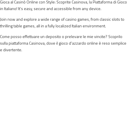
Gioca al Casinò Online con Style: Scoprite Casinova, la Piattaforma di Gioco
in Italiano! It’s easy, secure and accessible from any device.
Join now and explore a wide range of casino games, from classic slots to
thrilling table games, all in a fully localized Italian environment.
Come posso effettuare un deposito o prelevare le mie vincite? Scoprilo
sulla piattaforma Casinova, dove il gioco d’azzardo online è reso semplice
e divertente.