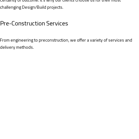
challenging Design/Build projects.
Pre-Construction Services
From engineering to preconstruction, we offer a variety of services and
delivery methods.