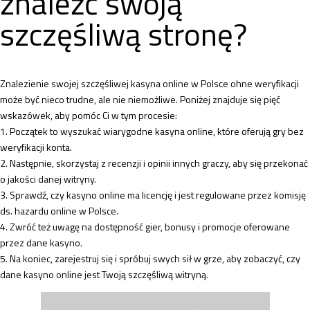
znaleźć swoją
szczęśliwą stronę?
Znalezienie swojej szczęśliwej kasyna online w Polsce ohne weryfikacji
może być nieco trudne, ale nie niemożliwe. Poniżej znajduje się pięć
wskazówek, aby pomóc Ci w tym procesie:
1. Początek to wyszukać wiarygodne kasyna online, które oferują gry bez
weryfikacji konta.
2. Następnie, skorzystaj z recenzji i opinii innych graczy, aby się przekonać
o jakości danej witryny.
3. Sprawdź, czy kasyno online ma licencję i jest regulowane przez komisję
ds. hazardu online w Polsce.
4. Zwróć też uwagę na dostępność gier, bonusy i promocje oferowane
przez dane kasyno.
5. Na koniec, zarejestruj się i spróbuj swych sił w grze, aby zobaczyć, czy
dane kasyno online jest Twoją szczęśliwą witryną.