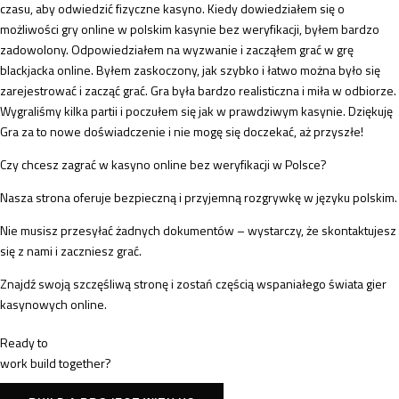
czasu, aby odwiedzić fizyczne kasyno. Kiedy dowiedziałem się o
możliwości gry online w polskim kasynie bez weryfikacji, byłem bardzo
zadowolony. Odpowiedziałem na wyzwanie i zacząłem grać w grę
blackjacka online. Byłem zaskoczony, jak szybko i łatwo można było się
zarejestrować i zacząć grać. Gra była bardzo realisticzna i miła w odbiorze.
Wygraliśmy kilka partii i poczułem się jak w prawdziwym kasynie. Dziękuję
Gra za to nowe doświadczenie i nie mogę się doczekać, aż przyszłe!
Czy chcesz zagrać w kasyno online bez weryfikacji w Polsce?
Nasza strona oferuje bezpieczną i przyjemną rozgrywkę w języku polskim.
Nie musisz przesyłać żadnych dokumentów – wystarczy, że skontaktujesz
się z nami i zaczniesz grać.
Znajdź swoją szczęśliwą stronę i zostań częścią wspaniałego świata gier
kasynowych online.
Ready to
work
build
together?