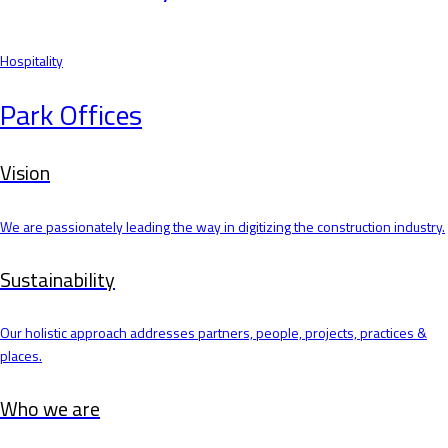
Hospitality
Park Offices
Vision
We are passionately leading the way in digitizing the construction industry.
Sustainability
Our holistic approach addresses partners, people, projects, practices &
places.
Who we are