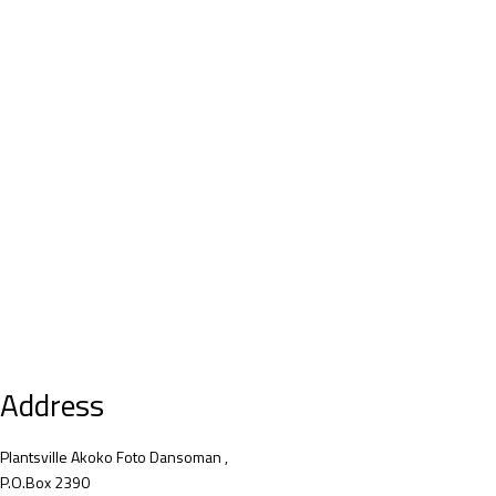
Address
Plantsville Akoko Foto Dansoman ,
P.O.Box 2390