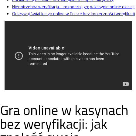
Niepotrzebna weryfikacja – rozpocznij grę w kasynie online dzisiaj!
Odkrywaj świat kasyn online w Polsce bez konieczności weryfikacji
Gra online w kasynach
bez weryfikacji: jak