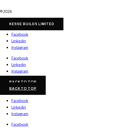
©2026
KESSE BUILDS LIMITED
Facebook
Linkedin
Instagram
Facebook
Linkedin
Instagram
BACK TO TOP
BACK TO TOP
Facebook
Linkedin
Instagram
Facebook