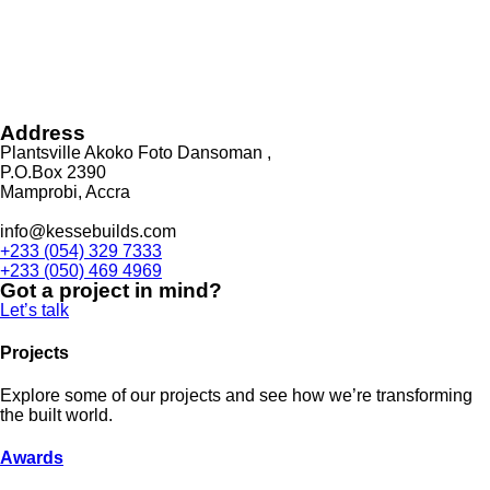
Address
Plantsville Akoko Foto Dansoman ,
P.O.Box 2390
Mamprobi, Accra
info@kessebuilds.com
+233 (054) 329 7333
+233 (050) 469 4969
Got a project in mind?
Let’s talk
Projects
Explore some of our projects and see how we’re transforming
the built world.
Awards