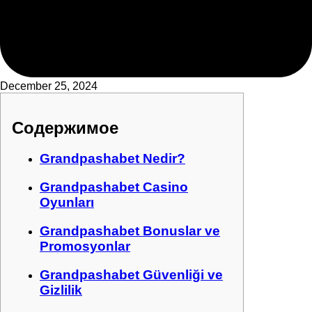
December 25, 2024
Содержимое
Grandpashabet Nedir?
Grandpashabet Casino
Oyunları
Grandpashabet Bonuslar ve
Promosyonlar
Grandpashabet Güvenliği ve
Gizlilik