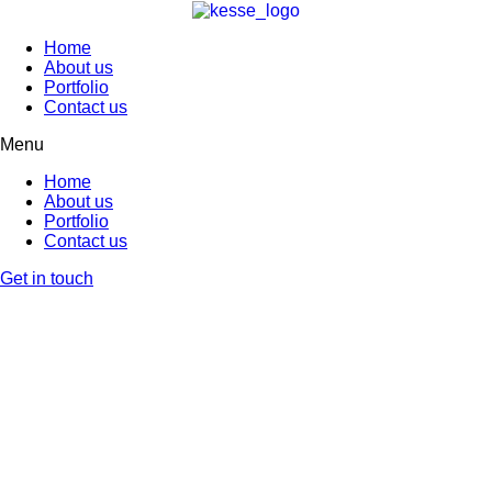
Home
About us
Portfolio
Contact us
Menu
Home
About us
Portfolio
Contact us
Get in touch