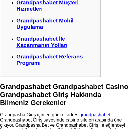
Grandpashabet Müşteri
Hizmetleri
Grandpashabet Mobil
Uygulama
Grandpashabet İle
Kazanmanın Yolları
Grandpashabet Referans
Programı
Grandpashabet Grandpashabet Casino
Grandpashabet Giriş Hakkında
Bilmeniz Gerekenler
Grandpasha Giriş için en güncel adres
grandpashabet
!
Grandpashabet Giriş sayesinde casino siteleri arasında öne
çıkıyor. Grandpasha Bet ve Grandpashabet Giriş ile eğlenceyi