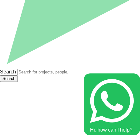
Search
Search
Hi, how can I help?