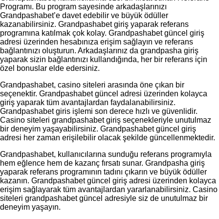
Programı. Bu program sayesinde arkadaşlarınızı
Grandpashabet’e davet edebilir ve büyük ödüller
kazanabilirsiniz. Grandpashabet giriş yaparak referans
programına katılmak çok kolay. Grandpashabet güncel giriş
adresi üzerinden hesabınıza erişim sağlayın ve referans
bağlantınızı oluşturun. Arkadaşlarınız da grandpasha giriş
yaparak sizin bağlantınızı kullandığında, her bir referans için
özel bonuslar elde edersiniz.
Grandpashabet, casino siteleri arasında öne çıkan bir
seçenektir. Grandpashabet güncel adresi üzerinden kolayca
giriş yaparak tüm avantajlardan faydalanabilirsiniz.
Grandpashabet giris işlemi son derece hızlı ve güvenlidir.
Casino siteleri grandpashabet giriş seçenekleriyle unutulmaz
bir deneyim yaşayabilirsiniz. Grandpashabet güncel giriş
adresi her zaman erişilebilir olacak şekilde güncellenmektedir.
Grandpashabet, kullanıcılarına sunduğu referans programıyla
hem eğlence hem de kazanç fırsatı sunar. Grandpasha giriş
yaparak referans programının tadını çıkarın ve büyük ödüller
kazanın. Grandpashabet güncel giriş adresi üzerinden kolayca
erişim sağlayarak tüm avantajlardan yararlanabilirsiniz. Casino
siteleri grandpashabet güncel adresiyle siz de unutulmaz bir
deneyim yaşayın.