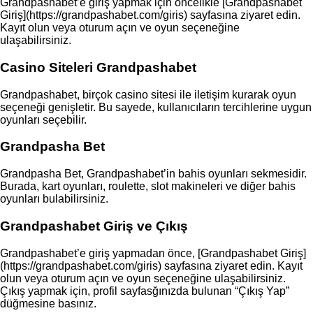
Grandpashabet’e giriş yapmak için öncelikle [Grandpashabet
Giriş](https://grandpashabet.com/giris) sayfasına ziyaret edin.
Kayıt olun veya oturum açın ve oyun seçeneğine
ulaşabilirsiniz.
Casino Siteleri Grandpashabet
Grandpashabet, birçok casino sitesi ile iletişim kurarak oyun
seçeneği genişletir. Bu sayede, kullanıcıların tercihlerine uygun
oyunları seçebilir.
Grandpasha Bet
Grandpasha Bet, Grandpashabet’in bahis oyunları sekmesidir.
Burada, kart oyunları, roulette, slot makineleri ve diğer bahis
oyunları bulabilirsiniz.
Grandpashabet Giriş ve Çıkış
Grandpashabet’e giriş yapmadan önce, [Grandpashabet Giriş]
(https://grandpashabet.com/giris) sayfasına ziyaret edin. Kayıt
olun veya oturum açın ve oyun seçeneğine ulaşabilirsiniz.
Çıkış yapmak için, profil sayfasğınızda bulunan “Çıkış Yap”
düğmesine basınız.