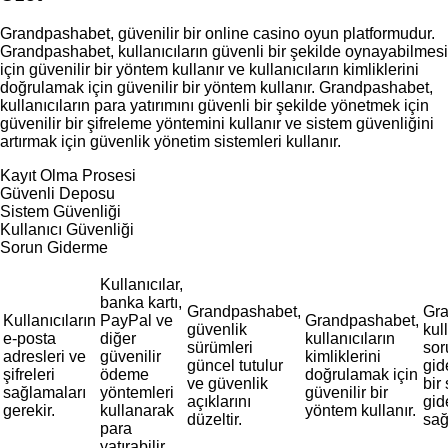
Grandpashabet, güvenilir bir online casino oyun platformudur.
Grandpashabet, kullanıcıların güvenli bir şekilde oynayabilmesi
için güvenilir bir yöntem kullanır ve kullanıcıların kimliklerini
doğrulamak için güvenilir bir yöntem kullanır. Grandpashabet,
kullanıcıların para yatırımını güvenli bir şekilde yönetmek için
güvenilir bir şifreleme yöntemini kullanır ve sistem güvenliğini
artırmak için güvenlik yönetim sistemleri kullanır.
Kayıt Olma Prosesi
Güvenli Deposu
Sistem Güvenliği
Kullanıcı Güvenliği
Sorun Giderme
Kullanıcılar,
banka kartı,
Grandpashabet,
Gra
Kullanıcıların
PayPal ve
Grandpashabet,
güvenlik
kul
e-posta
diğer
kullanıcıların
sürümleri
sor
adresleri ve
güvenilir
kimliklerini
güncel tutulur
gid
şifreleri
ödeme
doğrulamak için
ve güvenlik
bir
sağlamaları
yöntemleri
güvenilir bir
açıklarını
gid
gerekir.
kullanarak
yöntem kullanır.
düzeltir.
sağ
para
yatırabilir.