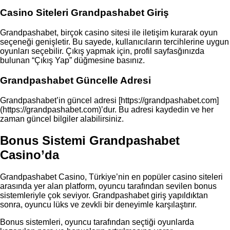
Casino Siteleri Grandpashabet Giriş
Grandpashabet, birçok casino sitesi ile iletişim kurarak oyun
seçeneği genişletir. Bu sayede, kullanıcıların tercihlerine uygun
oyunları seçebilir. Çıkış yapmak için, profil sayfasğınızda
bulunan “Çıkış Yap” düğmesine basınız.
Grandpashabet Güncelle Adresi
Grandpashabet’in güncel adresi [https://grandpashabet.com]
(https://grandpashabet.com)’dur. Bu adresi kaydedin ve her
zaman güncel bilgiler alabilirsiniz.
Bonus Sistemi Grandpashabet
Casino’da
Grandpashabet Casino, Türkiye’nin en popüler casino siteleri
arasında yer alan platform, oyuncu tarafından sevilen bonus
sistemleriyle çok seviyor. Grandpashabet giriş yapıldıktan
sonra, oyuncu lüks ve zevkli bir deneyimle karşılaştırır.
Bonus sistemleri, oyuncu tarafından seçtiği oyunlarda