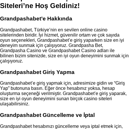
Siteleri’ne Hoş Geldiniz!
Grandpashabet’e Hakkında
Grandpashabet, Türkiye’nin en sevilen online casino
sitelerinden biridir. İyi hizmet, güvenilir ortam ve çok sayıda
oyun seçenekleri, Grandpashabet’e giriş yaparken size en iyi
deneyim sunmak için çalışıyoruz. Grandpasha Bet,
Grandpasha Casino ve Grandpashabet Casino adları ile
bilinen bizim sitenizde, size en iyi oyun deneyimini sunmak için
çalışıyoruz.
Grandpashabet Giriş Yapma
Grandpashabet’e giriş yapmak için, adresimize gidin ve “Giriş
Yap” butonuna basın. Eğer önce hesabınız yoksa, hesap
oluşturma seçeneği verilmiştir. Grandpashabet’e giriş yaparak,
size en iyi oyun deneyimini sunan birçok casino siteleri
ulaşabilirsiniz.
Grandpashabet Güncelleme ve İptal
Grandpashabet hesabınızı güncelleme veya iptal etmek için,