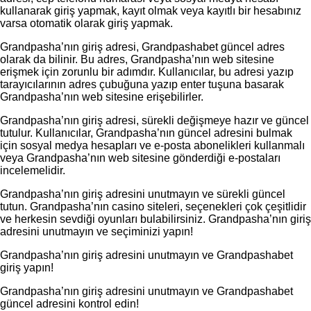
kullanarak giriş yapmak, kayıt olmak veya kayıtlı bir hesabınız
varsa otomatik olarak giriş yapmak.
Grandpasha’nın giriş adresi, Grandpashabet güncel adres
olarak da bilinir. Bu adres, Grandpasha’nın web sitesine
erişmek için zorunlu bir adımdır. Kullanıcılar, bu adresi yazıp
tarayıcılarının adres çubuğuna yazıp enter tuşuna basarak
Grandpasha’nın web sitesine erişebilirler.
Grandpasha’nın giriş adresi, sürekli değişmeye hazır ve güncel
tutulur. Kullanıcılar, Grandpasha’nın güncel adresini bulmak
için sosyal medya hesapları ve e-posta abonelikleri kullanmalı
veya Grandpasha’nın web sitesine gönderdiği e-postaları
incelemelidir.
Grandpasha’nın giriş adresini unutmayın ve sürekli güncel
tutun. Grandpasha’nın casino siteleri, seçenekleri çok çeşitlidir
ve herkesin sevdiği oyunları bulabilirsiniz. Grandpasha’nın giriş
adresini unutmayın ve seçiminizi yapın!
Grandpasha’nın giriş adresini unutmayın ve Grandpashabet
giriş yapın!
Grandpasha’nın giriş adresini unutmayın ve Grandpashabet
güncel adresini kontrol edin!