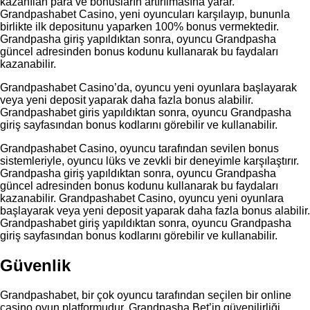
kazanılan para ve bonusların artırılmasına yarar.
Grandpashabet Casino, yeni oyuncuları karşılayıp, bununla
birlikte ilk depositunu yaparken 100% bonus vermektedir.
Grandpasha giriş yapıldıktan sonra, oyuncu Grandpasha
güncel adresinden bonus kodunu kullanarak bu faydaları
kazanabilir.
Grandpashabet Casino’da, oyuncu yeni oyunlara başlayarak
veya yeni deposit yaparak daha fazla bonus alabilir.
Grandpashabet giris yapıldıktan sonra, oyuncu Grandpasha
giriş sayfasından bonus kodlarını görebilir ve kullanabilir.
Grandpashabet Casino, oyuncu tarafından sevilen bonus
sistemleriyle, oyuncu lüks ve zevkli bir deneyimle karşılaştırır.
Grandpasha giriş yapıldıktan sonra, oyuncu Grandpasha
güncel adresinden bonus kodunu kullanarak bu faydaları
kazanabilir. Grandpashabet Casino, oyuncu yeni oyunlara
başlayarak veya yeni deposit yaparak daha fazla bonus alabilir.
Grandpashabet giriş yapıldıktan sonra, oyuncu Grandpasha
giriş sayfasından bonus kodlarını görebilir ve kullanabilir.
Güvenlik
Grandpashabet, bir çok oyuncu tarafından seçilen bir online
casino oyun platformudur. Grandpasha Bet’in güvenilirliği,