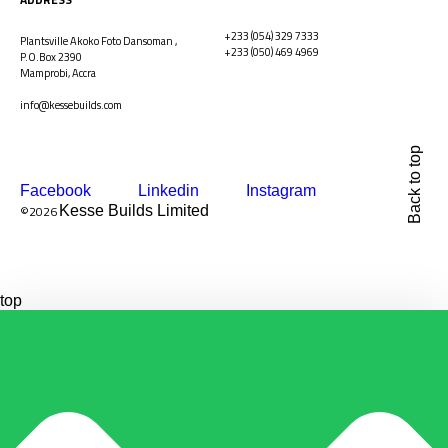
+233 (054) 329 7333
Plantsville Akoko Foto Dansoman ,
+233 (050) 469 4969
P.O.Box 2390
Mamprobi, Accra
info@kessebuilds.com
Back to top
Facebook
Linkedin
Instagram
Kesse Builds Limited
©2026
top