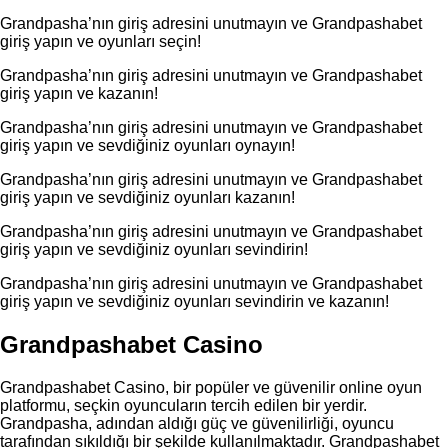
Grandpasha’nın giriş adresini unutmayın ve Grandpashabet
giriş yapın ve oyunları seçin!
Grandpasha’nın giriş adresini unutmayın ve Grandpashabet
giriş yapın ve kazanın!
Grandpasha’nın giriş adresini unutmayın ve Grandpashabet
giriş yapın ve sevdiğiniz oyunları oynayın!
Grandpasha’nın giriş adresini unutmayın ve Grandpashabet
giriş yapın ve sevdiğiniz oyunları kazanın!
Grandpasha’nın giriş adresini unutmayın ve Grandpashabet
giriş yapın ve sevdiğiniz oyunları sevindirin!
Grandpasha’nın giriş adresini unutmayın ve Grandpashabet
giriş yapın ve sevdiğiniz oyunları sevindirin ve kazanın!
Grandpashabet Casino
Grandpashabet Casino, bir popüler ve güvenilir online oyun
platformu, seçkin oyuncuların tercih edilen bir yerdir.
Grandpasha, adından aldığı güç ve güvenilirliği, oyuncu
tarafından sıkıldığı bir şekilde kullanılmaktadır. Grandpashabet