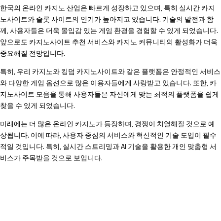
한국의 온라인 카지노 산업은 빠르게 성장하고 있으며, 특히 실시간 카지
노사이트와 슬롯 사이트의 인기가 높아지고 있습니다. 기술의 발전과 함
께, 사용자들은 더욱 몰입감 있는 게임 환경을 경험할 수 있게 되었습니다.
앞으로도 카지노사이트 추천 서비스와 카지노 커뮤니티의 활성화가 더욱
중요해질 전망입니다.
특히, 우리 카지노와 킹덤 카지노사이트와 같은 플랫폼은 안정적인 서비스
와 다양한 게임 옵션으로 많은 이용자들에게 사랑받고 있습니다. 또한, 카
지노사이트 모음을 통해 사용자들은 자신에게 맞는 최적의 플랫폼을 쉽게
찾을 수 있게 되었습니다.
미래에는 더 많은 온라인 카지노가 등장하며, 경쟁이 치열해질 것으로 예
상됩니다. 이에 따라, 사용자 중심의 서비스와 혁신적인 기술 도입이 필수
적일 것입니다. 특히, 실시간 스트리밍과 AI 기술을 활용한 개인 맞춤형 서
비스가 주목받을 것으로 보입니다.