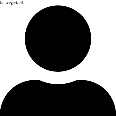
Category
Uncategorized