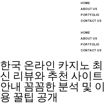
HOME
ABOUT US
PORTFOLIO
CONTACT US
HOME
ABOUT US
PORTFOLIO
CONTACT US
한국 온라인 카지노 최
신 리뷰와 추천 사이트
안내 꼼꼼한 분석 및 이
용 꿀팁 공개