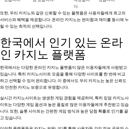
다.
또한, 우리 카지노와 같은 신뢰할 수 있는 플랫폼은 사용자들에게 최고의
서비스와 혜택을 제공합니다. 온라인 카지노는 편리함과 재미를 동시에 누
릴 수 있는 최적의 선택입니다.
한국에서 인기 있는 온라
인 카지노 플랫폼
한국에서는 다양한 온라인 카지노 플랫폼이 많은 이용자들에게 사랑받고
있습니다. 특히 카지노사이트 모음을 통해 다양한 사이트를 한 번에 비교
하고 선택할 수 있어 편리합니다. 이 중에서도 우리 카지노는 높은 신뢰도
와 안전한 카지노 보증으로 유명합니다.
실시간 카지노사이트는 생생한 게임 경험을 제공하며, 특히 킹덤 카지노사
이트는 다양한 게임 옵션과 높은 품질로 많은 이용자들에게 추천받고 있습
니다. 또한, 슬롯 사이트는 간편한 게임 방식과 높은 당첨 확률로 인기를 끌
고 있습니다.
이러한 플랫폼들은 카지노 커뮤니티를 통해 사용자들 간의 정보 공유와 소