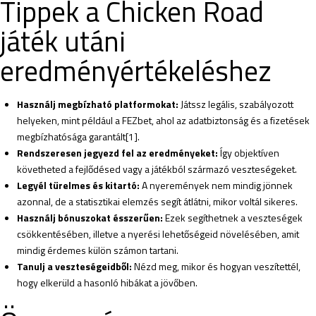
Tippek a Chicken Road
játék utáni
eredményértékeléshez
Használj megbízható platformokat:
Játssz legális, szabályozott
helyeken, mint például a FEZbet, ahol az adatbiztonság és a fizetések
megbízhatósága garantált[1].
Rendszeresen jegyezd fel az eredményeket:
Így objektíven
követheted a fejlődésed vagy a játékból származó veszteségeket.
Legyél türelmes és kitartó:
A nyeremények nem mindig jönnek
azonnal, de a statisztikai elemzés segít átlátni, mikor voltál sikeres.
Használj bónuszokat ésszerűen:
Ezek segíthetnek a veszteségek
csökkentésében, illetve a nyerési lehetőségeid növelésében, amit
mindig érdemes külön számon tartani.
Tanulj a veszteségeidből:
Nézd meg, mikor és hogyan veszítettél,
hogy elkerüld a hasonló hibákat a jövőben.