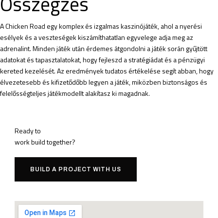
Összegzés
A Chicken Road egy komplex és izgalmas kaszinójáték, ahol a nyerési
esélyek és a veszteségek kiszámíthatatlan egyvelege adja meg az
adrenalint. Minden játék után érdemes átgondolni a játék során gyűjtött
adatokat és tapasztalatokat, hogy fejleszd a stratégiádat és a pénzügyi
kereted kezelését. Az eredmények tudatos értékelése segít abban, hogy
élvezetesebb és kifizetődőbb legyen a játék, miközben biztonságos és
felelősségteljes játékmodellt alakítasz ki magadnak.
Ready to
work
build
together?
BUILD A PROJECT WITH US