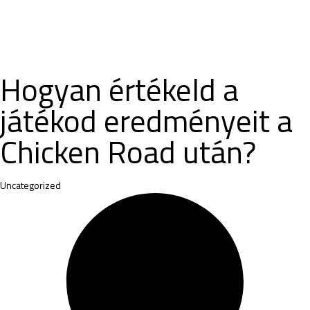
CONTACT US
Hogyan értékeld a
játékod eredményeit a
Chicken Road után?
Category
Uncategorized