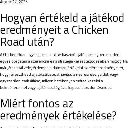
August 27, 2025
Hogyan értékeld a játékod
eredményeit a Chicken
Road után?
A Chicken Road egy izgalmas online kaszinós játék, amelyben minden
egyes pörgetés a szerencse és a stratégia kereszteződésében mozog. Ha
már játszottál vele, érdemes tudatosan értékelni az elért eredményeket,
hogy fejleszthesd a játékstílusodat, javítsd a nyerési esélyeidet, vagy
egyszerűen csak átlásd, milyen hatékonyan tudtad kezelni a
bukmékerekkel vagy a játékstratégiával kapcsolatos döntéseidet.
Miért fontos az
eredmények értékelése?