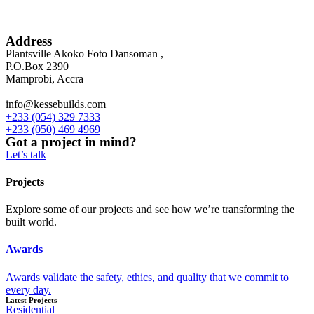
Address
Plantsville Akoko Foto Dansoman ,
P.O.Box 2390
Mamprobi, Accra
info@kessebuilds.com
+233 (054) 329 7333
+233 (050) 469 4969
Got a project in mind?
Let’s talk
Projects
Explore some of our projects and see how we’re transforming the
built world.
Awards
Awards validate the safety, ethics, and quality that we commit to
every day.
Latest Projects
Residential