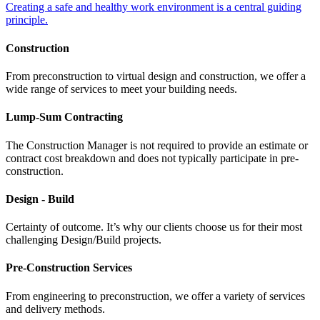
Creating a safe and healthy work environment is a central guiding
principle.
Construction
From preconstruction to virtual design and construction, we offer a
wide range of services to meet your building needs.
Lump-Sum Contracting
The Construction Manager is not required to provide an estimate or
contract cost breakdown and does not typically participate in pre-
construction.
Design - Build
Certainty of outcome. It’s why our clients choose us for their most
challenging Design/Build projects.
Pre-Construction Services
From engineering to preconstruction, we offer a variety of services
and delivery methods.