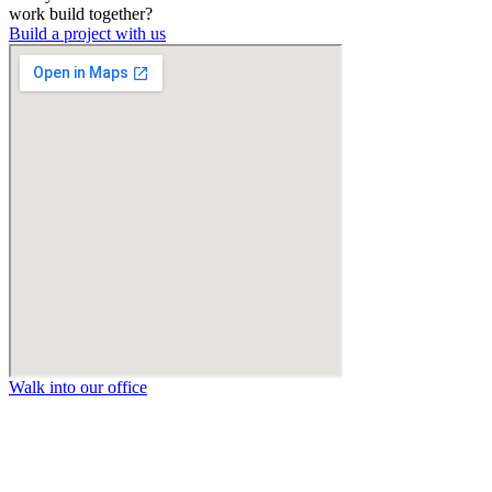
work
build
together?
Build a project with us
Walk into our office