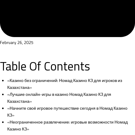
February 26, 2025
Table Of Contents
«Казино без ограничений: Номад Казино КЗ для игроков из
Казахстана»
«Лучшие онлайн-игры в казино Номад Казино КЗ для
Казахстана»
«Начните своё игровое путешествие сегодня в Номад Казино
КЗ»
«Неограниченное развлечение: игровые возможности Номад
Казино КЗ»