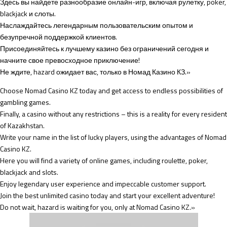
Здесь вы найдете разнообразие онлайн-игр, включая рулетку, poker,
blackjack и слоты.
Наслаждайтесь легендарным пользовательским опытом и
безупречной поддержкой клиентов.
Присоединяйтесь к лучшему казино без ограничений сегодня и
начните свое превосходное приключение!
Не ждите, hazard ожидает вас, только в Номад Казино КЗ.»
Choose Nomad Casino KZ today and get access to endless possibilities of
gambling games.
Finally, a casino without any restrictions – this is a reality for every resident
of Kazakhstan.
Write your name in the list of lucky players, using the advantages of Nomad
Casino KZ.
Here you will find a variety of online games, including roulette, poker,
blackjack and slots.
Enjoy legendary user experience and impeccable customer support.
Join the best unlimited casino today and start your excellent adventure!
Do not wait, hazard is waiting for you, only at Nomad Casino KZ.»