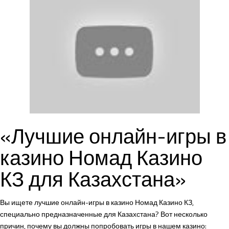
«Лучшие онлайн-игры в
казино Номад Казино
КЗ для Казахстана»
Вы ищете лучшие онлайн-игры в казино Номад Казино КЗ,
специально предназначенные для Казахстана? Вот несколько
причин, почему вы должны попробовать игры в нашем казино: