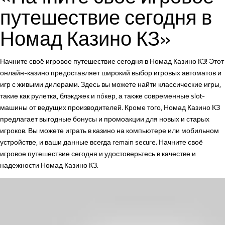
путешествие сегодня в
Номад Казино КЗ»
Начните своё игровое путешествие сегодня в Номад Казино КЗ! Этот
онлайн-казино предоставляет широкий выбор игровых автоматов и
игр с живыми дилерами. Здесь вы можете найти классические игры,
такие как рулетка, блэкджек и пóкер, а также современные slot-
машины от ведущих производителей. Кроме того, Номад Казино КЗ
предлагает выгодные бонусы и промоакции для новых и старых
игроков. Вы можете играть в казино на компьютере или мобильном
устройстве, и ваши данные всегда remain secure. Начните своё
игровое путешествие сегодня и удостоверьтесь в качестве и
надежности Номад Казино КЗ.