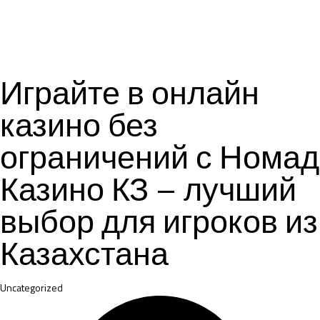
CONTACT US
Играйте в онлайн
казино без
ограничений с Номад
Казино КЗ – лучший
выбор для игроков из
Казахстана
Category
Uncategorized