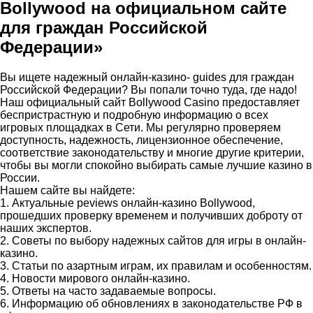
Bollywood на официальном сайте
для граждан Российской
Федерации»
Вы ищете надежный онлайн-казино- guides для граждан
Российской Федерации? Вы попали точно туда, где надо!
Наш официальный сайт Bollywood Casino предоставляет
беспристрастную и подробную информацию о всех
игровых площадках в Сети. Мы регулярно проверяем
доступность, надежность, лицензионное обеспечение,
соответствие законодательству и многие другие критерии,
чтобы вы могли спокойно выбирать самые лучшие казино в
России.
Нашем сайте вы найдете:
1. Актуальные реviews онлайн-казино Bollywood,
прошедших проверку временем и получивших доброту от
наших экспертов.
2. Советы по выбору надежных сайтов для игры в онлайн-
казино.
3. Статьи по азартным играм, их правилам и особенностям.
4. Новости мирового онлайн-казино.
5. Ответы на часто задаваемые вопросы.
6. Информацию об обновлениях в законодательстве РФ в