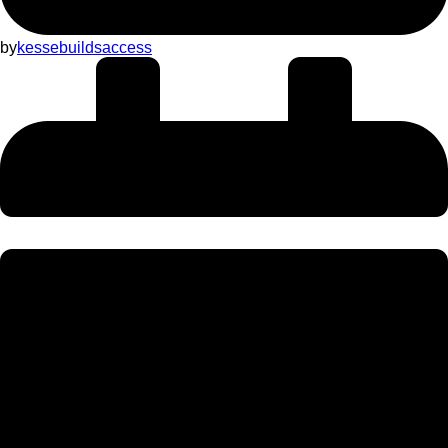
by
kessebuildsaccess