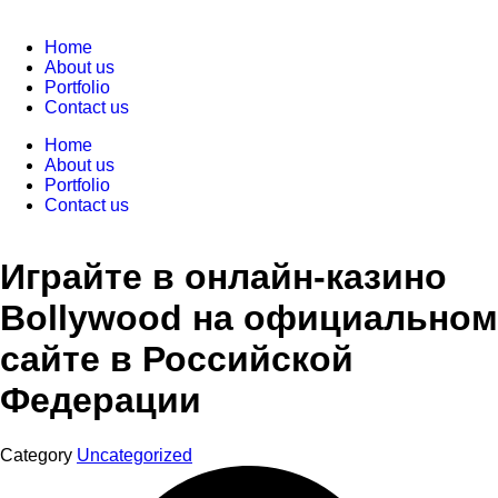
Home
About us
Portfolio
Contact us
Home
About us
Portfolio
Contact us
Играйте в онлайн-казино
Bollywood на официальном
сайте в Российской
Федерации
Category
Uncategorized