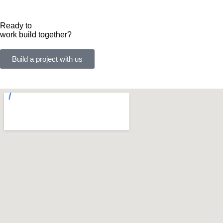
Ready to
work
build
together?
Build a project with us