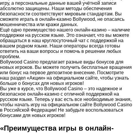
игру, а персональные данные вашей учётной записи
абсолютно защищены. Наши методы обеспечения
безопасности соответствуют мировым стандартам. Вы
сможете играть в онлайн-казино Bollywood, не опасаясь
мошенничества или кражи данных.
Ещё одно преимущество нашего онлайн-казино – наличие
поддержки на русском языке. Это означает, что вы можете
обращаться в наш круглосуточный чат с поддержкой на
вашем родном языке. Наши операторы всегда готовы
ответить на ваши вопросы и помочь в решении любых
проблем.
Bollywood Casino предлагает разные виды бонусов для
новых игроков. Вы можете получить бесплатные вращения
или бонус на первое депозитное внесение. Посмотрите
наш раздел «Акции» на официальном сайте, чтобы узнать
больше о бонусах для новых игроков!
Вы уже в курсе, что Bollywood Casino – это надежное и
безопасное онлайн-казино с отличной поддержкой на
русском языке. Теперь у вас есть все необходимые знания,
чтобы начать игру на официальном сайте Bollywood Casino
в Российской Федерации! Не забудьте воспользоваться
бонусами для новых игроков!
«Преимущества игры в онлайн-