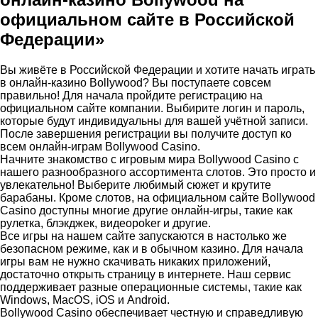
официальном сайте в Российской
Федерации»
Вы живёте в Российской Федерации и хотите начать играть
в онлайн-казино Bollywood? Вы поступаете совсем
правильно! Для начала пройдите регистрацию на
официальном сайте компании. Выбирите логин и пароль,
которые будут индивидуальны для вашей учётной записи.
После завершения регистрации вы получите доступ ко
всем онлайн-играм Bollywood Casino.
Начните знакомство с игровым мира Bollywood Casino с
нашего разнообразного ассортимента слотов. Это просто и
увлекательно! Выберите любимый сюжет и крутите
барабаны. Кроме слотов, на официальном сайте Bollywood
Casino доступны многие другие онлайн-игры, такие как
рулетка, блэкджек, видеоpoker и другие.
Все игры на нашем сайте запускаются в настолько же
безопасном режиме, как и в обычном казино. Для начала
игры вам не нужно скачивать никаких приложений,
достаточно открыть страницу в интернете. Наш сервис
поддерживает разные операционные системы, такие как
Windows, MacOS, iOS и Android.
Bollywood Casino обеспечивает честную и справедливую