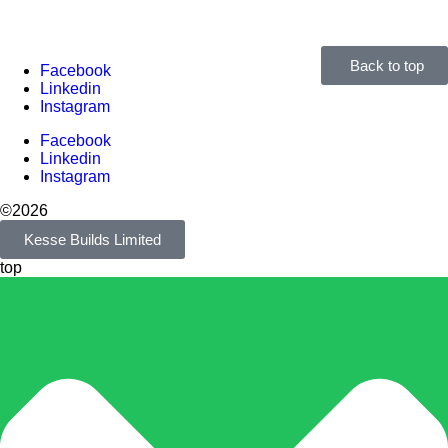
Back to top
Facebook
Linkedin
Instagram
Facebook
Linkedin
Instagram
©2026
Kesse Builds Limited
top