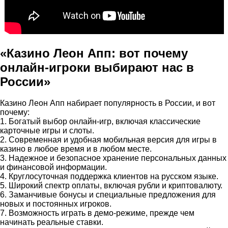
«Казино Леон Апп: вот почему
онлайн-игроки выбирают нас в
России»
Казино Леон Апп набирает популярность в России, и вот
почему:
1. Богатый выбор онлайн-игр, включая классические
карточные игры и слоты.
2. Современная и удобная мобильная версия для игры в
казино в любое время и в любом месте.
3. Надежное и безопасное хранение персональных данных
и финансовой информации.
4. Круглосуточная поддержка клиентов на русском языке.
5. Широкий спектр оплаты, включая рубли и криптовалюту.
6. Заманчивые бонусы и специальные предложения для
новых и постоянных игроков.
7. Возможность играть в демо-режиме, прежде чем
начинать реальные ставки.