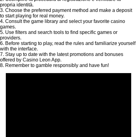
propria identità.
3. Сhoose the preferred payment method and make a deposit
to start playing for real money.
4. Consult the game library and select your favorite casino
games.
5. Use filters and search tools to find specific games or
providers.
6. Before starting to play, read the rules and familiarize yourself
with the interface.
7. Stay up to date with the latest promotions and bonuses
offered by Casino Leon App.
8. Remember to gamble responsibly and have fun!