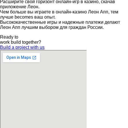
Расширите свой горизонт онлайн-игр в казино, скачав
приложение Леон.
Чем больше вы играете в онлайн-казино Леон Апп, тем
лучше becomes ваш опыт.
Высококачественные игры и надежные платежи делают
Леон Апп лучшим выбором для граждан России.
Ready to
work
build
together?
Build a project with us