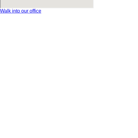
Walk into our office