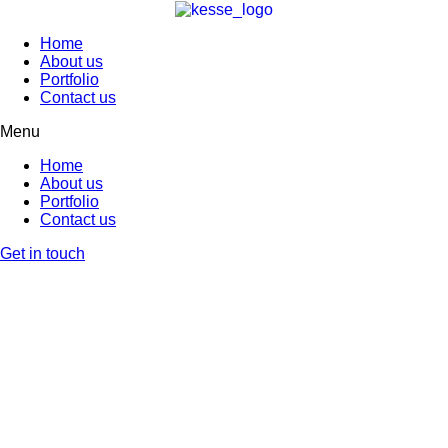
Home
About us
Portfolio
Contact us
Menu
Home
About us
Portfolio
Contact us
Get in touch