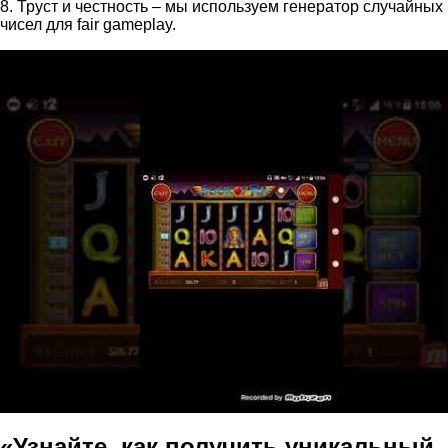
8. Труст и честность – мы используем генератор случайных
чисел для fair gameplay.
«Узнайте, как получить уникальный