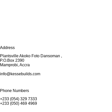
Address
Plantsville Akoko Foto Dansoman ,
P.O.Box 2390
Mamprobi, Accra
info@kessebuilds.com
Phone Numbers
+233 (054) 329 7333
+233 (050) 469 4969