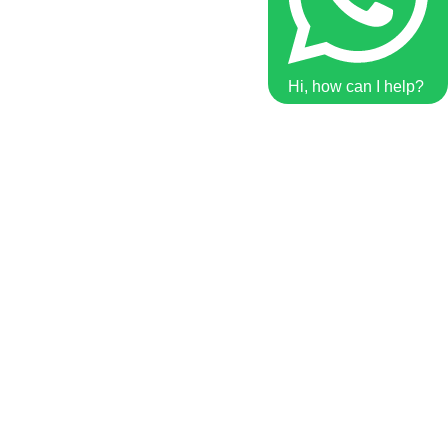
Hi, how can I help?