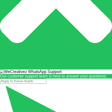
Our customer support team is here to answer your questions.