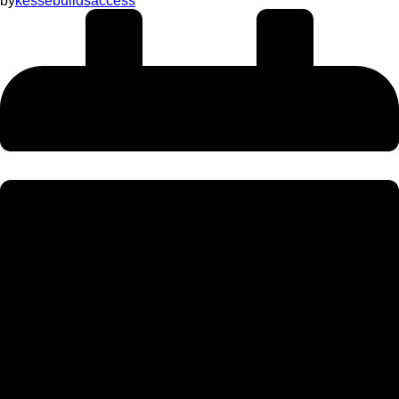
by
kessebuildsaccess