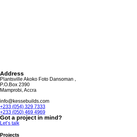
Address
Plantsville Akoko Foto Dansoman ,
P.O.Box 2390
Mamprobi, Accra
info@kessebuilds.com
+233 (054) 329 7333
+233 (050) 469 4969
Got a project in mind?
Let’s talk
Projects