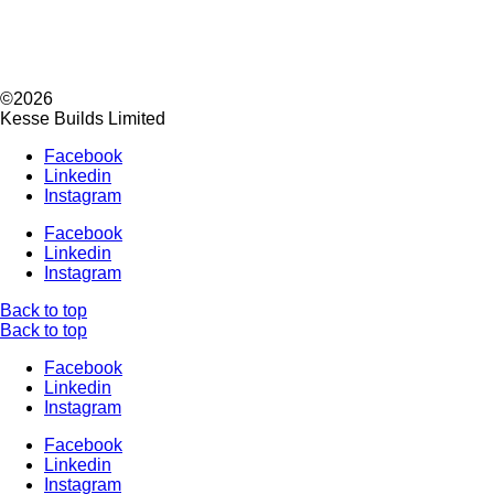
©2026
Kesse Builds Limited
Facebook
Linkedin
Instagram
Facebook
Linkedin
Instagram
Back to top
Back to top
Facebook
Linkedin
Instagram
Facebook
Linkedin
Instagram