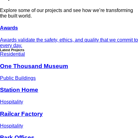
Explore some of our projects and see how we’re transforming
the built world.
Awards
Awards validate the safety, ethics, and quality that we commit to
every day.
Latest Projects
Residential
One Thousand Museum
Public Buildings
Station Home
Hospitality
Railcar Factory
Hospitality
Park Offices