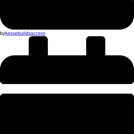
by
kessebuildsaccess