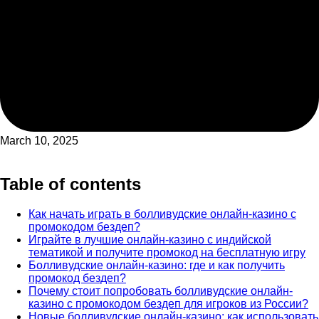
March 10, 2025
Table of contents
Как начать играть в болливудские онлайн-казино с
промокодом бездеп?
Играйте в лучшие онлайн-казино с индийской
тематикой и получите промокод на бесплатную игру
Болливудские онлайн-казино: где и как получить
промокод бездеп?
Почему стоит попробовать болливудские онлайн-
казино c промокодом бездеп для игроков из России?
Новые болливудские онлайн-казино: как использовать