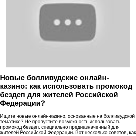
Новые болливудские онлайн-
казино: как использовать промокод
бездеп для жителей Российской
Федерации?
Ищите новые онлайн-казино, основанные на болливудской
тематике? Не пропустите возможность использовать
промокод бездеп, специально предназначенный для
жителей Российской Федерации. Вот несколько советов, как