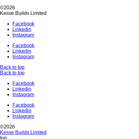
©2026
Kesse Builds Limited
Facebook
Linkedin
Instagram
Facebook
Linkedin
Instagram
Back to top
Back to top
Facebook
Linkedin
Instagram
Facebook
Linkedin
Instagram
©2026
Kesse Builds Limited
top