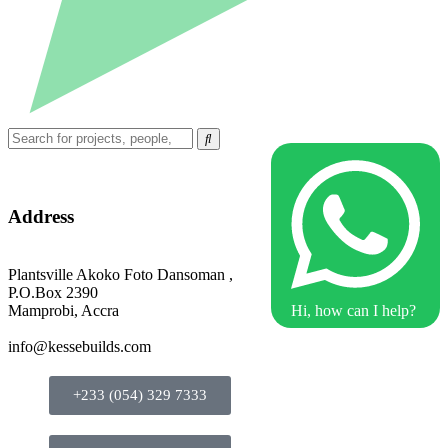
Address
Plantsville Akoko Foto Dansoman ,
P.O.Box 2390
Mamprobi, Accra
Hi, how can I help?
info@kessebuilds.com
+233 (054) 329 7333