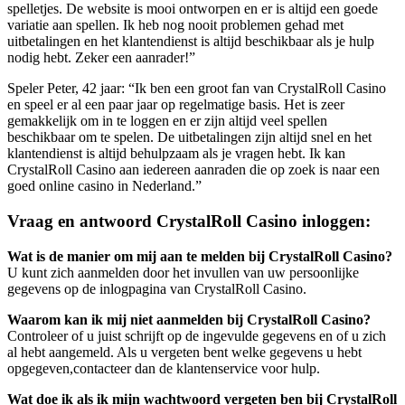
spelletjes. De website is mooi ontworpen en er is altijd een goede
variatie aan spellen. Ik heb nog nooit problemen gehad met
uitbetalingen en het klantendienst is altijd beschikbaar als je hulp
nodig hebt. Zeker een aanrader!”
Speler Peter, 42 jaar: “Ik ben een groot fan van CrystalRoll Casino
en speel er al een paar jaar op regelmatige basis. Het is zeer
gemakkelijk om in te loggen en er zijn altijd veel spellen
beschikbaar om te spelen. De uitbetalingen zijn altijd snel en het
klantendienst is altijd behulpzaam als je vragen hebt. Ik kan
CrystalRoll Casino aan iedereen aanraden die op zoek is naar een
goed online casino in Nederland.”
Vraag en antwoord CrystalRoll Casino inloggen:
Wat is de manier om mij aan te melden bij CrystalRoll Casino?
U kunt zich aanmelden door het invullen van uw persoonlijke
gegevens op de inlogpagina van CrystalRoll Casino.
Waarom kan ik mij niet aanmelden bij CrystalRoll Casino?
Controleer of u juist schrijft op de ingevulde gegevens en of u zich
al hebt aangemeld. Als u vergeten bent welke gegevens u hebt
opgegeven,contacteer dan de klantenservice voor hulp.
Wat doe ik als ik mijn wachtwoord vergeten ben bij CrystalRoll