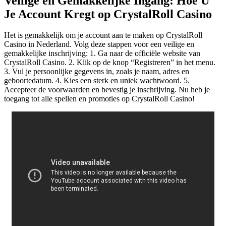
Veilige en Gemakkelijke Ingang: Hoe U
Je Account Kregt op CrystalRoll Casino
Het is gemakkelijk om je account aan te maken op CrystalRoll
Casino in Nederland. Volg deze stappen voor een veilige en
gemakkelijke inschrijving: 1. Ga naar de officiële website van
CrystalRoll Casino. 2. Klik op de knop “Registreren” in het menu.
3. Vul je persoonlijke gegevens in, zoals je naam, adres en
geboortedatum. 4. Kies een sterk en uniek wachtwoord. 5.
Accepteer de voorwaarden en bevestig je inschrijving. Nu heb je
toegang tot alle spellen en promoties op CrystalRoll Casino!