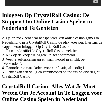
Inloggen Op CrystalRoll Casino: De
Stappen Om Online Casino Spelen in
Nederland Te Genieten
Als je op zoek bent naar het spelieren van online casino games in
Nederland, dan is CrystalRoll Casino de plek voor jou. Hier zijn de
stappen voor Inloggen Op CrystalRoll Casino:
1. Ga naar de officiële CrystalRoll Casino website.
2. Klik op de knop “Inloggen” in het hoofdmenu.
3. Voer je gebruikersnaam en wachtwoord in en klik op
“Verzenden”.
4. Controleer je e-mailadres voor verificatie, als nodig is.
5. Geniet van een veilig en verantwoord online casino ervaring bij
CrystalRoll Casino.
CrystalRoll Casino: Alles Wat Je Moet
Weten Om Je Account In Te Loggen voor
Online Casino Spelen in Nederland