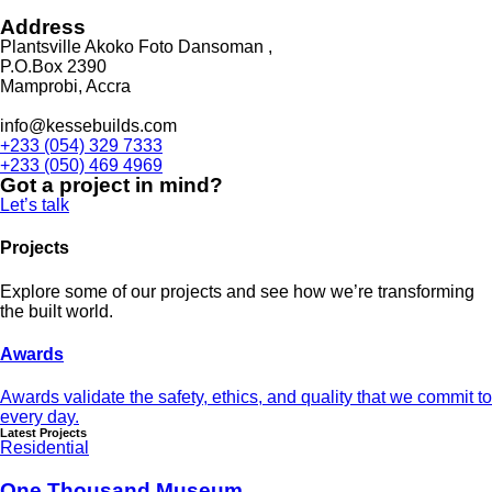
Address
Plantsville Akoko Foto Dansoman ,
P.O.Box 2390
Mamprobi, Accra
info@kessebuilds.com
+233 (054) 329 7333
+233 (050) 469 4969
Got a project in mind?
Let’s talk
Projects
Explore some of our projects and see how we’re transforming
the built world.
Awards
Awards validate the safety, ethics, and quality that we commit to
every day.
Latest Projects
Residential
One Thousand Museum