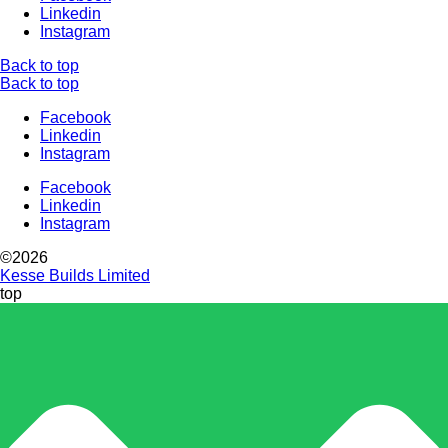
Linkedin
Instagram
Back to top
Back to top
Facebook
Linkedin
Instagram
Facebook
Linkedin
Instagram
©2026
Kesse Builds Limited
top