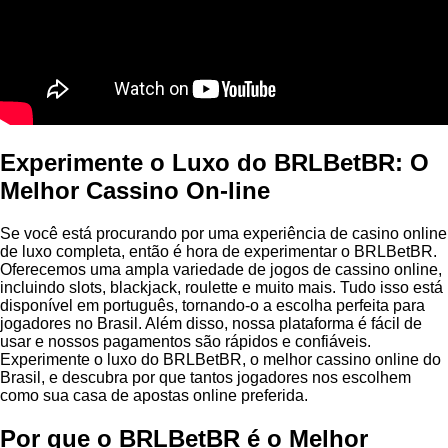
Experimente o Luxo do BRLBetBR: O
Melhor Cassino On-line
Se você está procurando por uma experiência de casino online
de luxo completa, então é hora de experimentar o BRLBetBR.
Oferecemos uma ampla variedade de jogos de cassino online,
incluindo slots, blackjack, roulette e muito mais. Tudo isso está
disponível em português, tornando-o a escolha perfeita para
jogadores no Brasil. Além disso, nossa plataforma é fácil de
usar e nossos pagamentos são rápidos e confiáveis.
Experimente o luxo do BRLBetBR, o melhor cassino online do
Brasil, e descubra por que tantos jogadores nos escolhem
como sua casa de apostas online preferida.
Por que o BRLBetBR é o Melhor