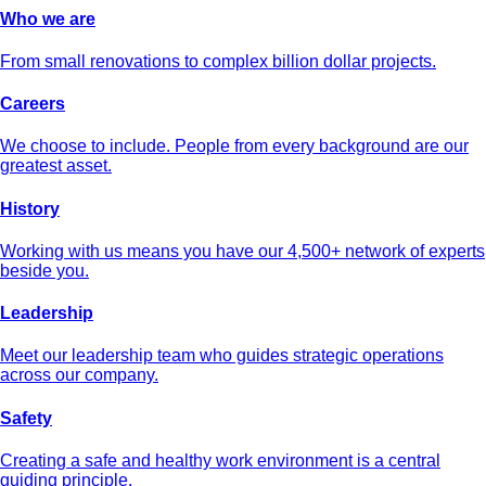
Who we are
From small renovations to complex billion dollar projects.
Careers
We choose to include. People from every background are our
greatest asset.
History
Working with us means you have our 4,500+ network of experts
beside you.
Leadership
Meet our leadership team who guides strategic operations
across our company.
Safety
Creating a safe and healthy work environment is a central
guiding principle.