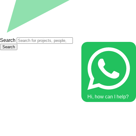
Search
Search
Hi, how can I help?