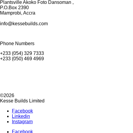
Plantsville Akoko Foto Dansoman ,
P.O.Box 2390
Mamprobi, Accra
info@kessebuilds.com
Phone Numbers
+233 (054) 329 7333
+233 (050) 469 4969
©2026
Kesse Builds Limited
Facebook
Linkedin
Instagram
Facebook