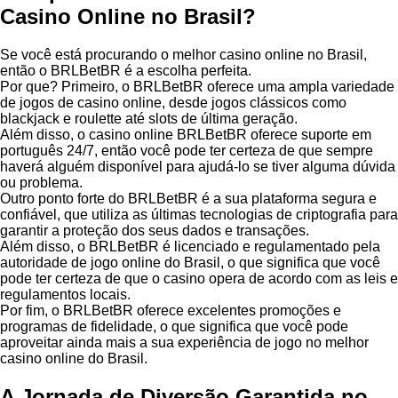
Casino Online no Brasil?
Se você está procurando o melhor casino online no Brasil,
então o BRLBetBR é a escolha perfeita.
Por que? Primeiro, o BRLBetBR oferece uma ampla variedade
de jogos de casino online, desde jogos clássicos como
blackjack e roulette até slots de última geração.
Além disso, o casino online BRLBetBR oferece suporte em
português 24/7, então você pode ter certeza de que sempre
haverá alguém disponível para ajudá-lo se tiver alguma dúvida
ou problema.
Outro ponto forte do BRLBetBR é a sua plataforma segura e
confiável, que utiliza as últimas tecnologias de criptografia para
garantir a proteção dos seus dados e transações.
Além disso, o BRLBetBR é licenciado e regulamentado pela
autoridade de jogo online do Brasil, o que significa que você
pode ter certeza de que o casino opera de acordo com as leis e
regulamentos locais.
Por fim, o BRLBetBR oferece excelentes promoções e
programas de fidelidade, o que significa que você pode
aproveitar ainda mais a sua experiência de jogo no melhor
casino online do Brasil.
A Jornada de Diversão Garantida no