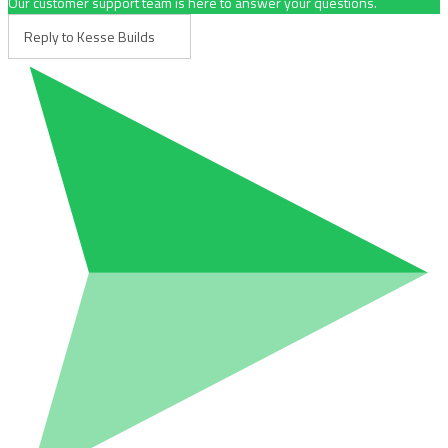
Our customer support team is here to answer your questions.