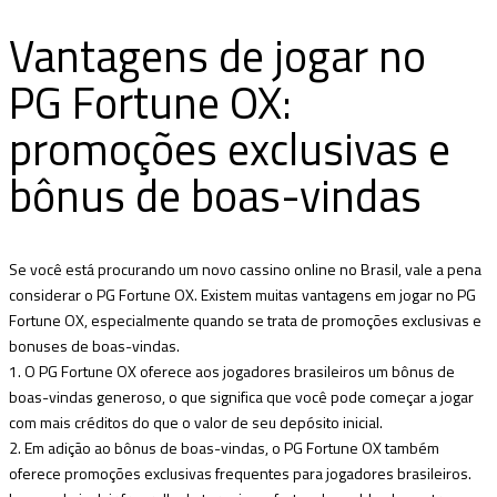
Vantagens de jogar no
PG Fortune OX:
promoções exclusivas e
bônus de boas-vindas
Se você está procurando um novo cassino online no Brasil, vale a pena
considerar o PG Fortune OX. Existem muitas vantagens em jogar no PG
Fortune OX, especialmente quando se trata de promoções exclusivas e
bonuses de boas-vindas.
1. O PG Fortune OX oferece aos jogadores brasileiros um bônus de
boas-vindas generoso, o que significa que você pode começar a jogar
com mais créditos do que o valor de seu depósito inicial.
2. Em adição ao bônus de boas-vindas, o PG Fortune OX também
oferece promoções exclusivas frequentes para jogadores brasileiros.