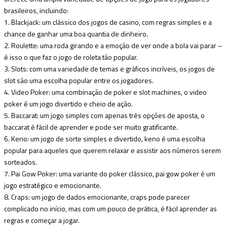
brasileiros, incluindo:
1. Blackjack: um clássico dos jogos de casino, com regras simples e a
chance de ganhar uma boa quantia de dinheiro.
2. Roulette: uma roda girando e a emoção de ver onde a bola vai parar –
é isso o que faz o jogo de roleta tão popular.
3. Slots: com uma variedade de temas e gráficos incríveis, os jogos de
slot são uma escolha popular entre os jogadores.
4. Video Poker: uma combinação de poker e slot machines, o video
poker é um jogo divertido e cheio de ação.
5. Baccarat: um jogo simples com apenas três opções de aposta, o
baccarat é fácil de aprender e pode ser muito gratificante.
6. Keno: um jogo de sorte simples e divertido, keno é uma escolha
popular para aqueles que querem relaxar e assistir aos números serem
sorteados.
7. Pai Gow Poker: uma variante do poker clássico, pai gow poker é um
jogo estratégico e emocionante.
8. Craps: um jogo de dados emocionante, craps pode parecer
complicado no início, mas com um pouco de prática, é fácil aprender as
regras e começar a jogar.