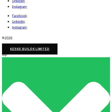
Linkedin
Instagram
Facebook
Linkedin
Instagram
©2026
KESSE BUILDS LIMITED
top