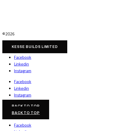
©2026
KESSE BUILDS LIMITED
Facebook
Linkedin
Instagram
Facebook
Linkedin
Instagram
BACK TO TOP
BACK TO TOP
Facebook