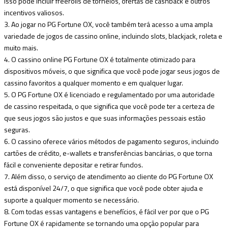
Isso pode incluir freerolls de torneios, ofertas de cashback e outros
incentivos valiosos.
3. Ao jogar no PG Fortune OX, você também terá acesso a uma ampla
variedade de jogos de cassino online, incluindo slots, blackjack, roleta e
muito mais.
4. O cassino online PG Fortune OX é totalmente otimizado para
dispositivos móveis, o que significa que você pode jogar seus jogos de
cassino favoritos a qualquer momento e em qualquer lugar.
5. O PG Fortune OX é licenciado e regulamentado por uma autoridade
de cassino respeitada, o que significa que você pode ter a certeza de
que seus jogos são justos e que suas informações pessoais estão
seguras.
6. O cassino oferece vários métodos de pagamento seguros, incluindo
cartões de crédito, e-wallets e transferências bancárias, o que torna
fácil e conveniente depositar e retirar fundos.
7. Além disso, o serviço de atendimento ao cliente do PG Fortune OX
está disponível 24/7, o que significa que você pode obter ajuda e
suporte a qualquer momento se necessário.
8. Com todas essas vantagens e benefícios, é fácil ver por que o PG
Fortune OX é rapidamente se tornando uma opção popular para