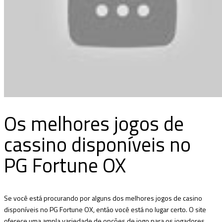
Os melhores jogos de
cassino disponíveis no
PG Fortune OX
Se você está procurando por alguns dos melhores jogos de casino
disponíveis no PG Fortune OX, então você está no lugar certo. O site
oferece uma ampla variedade de opções de jogo para os jogadores