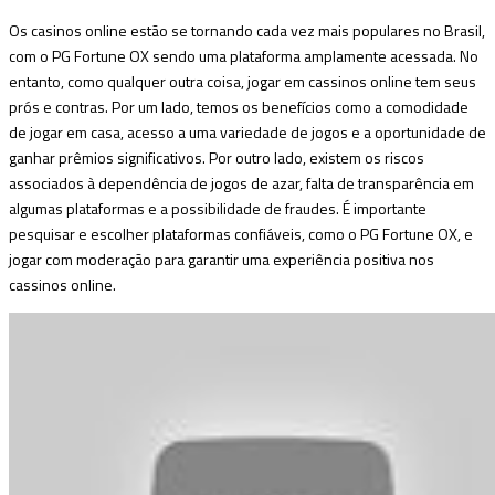
Os casinos online estão se tornando cada vez mais populares no Brasil,
com o PG Fortune OX sendo uma plataforma amplamente acessada. No
entanto, como qualquer outra coisa, jogar em cassinos online tem seus
prós e contras. Por um lado, temos os benefícios como a comodidade
de jogar em casa, acesso a uma variedade de jogos e a oportunidade de
ganhar prêmios significativos. Por outro lado, existem os riscos
associados à dependência de jogos de azar, falta de transparência em
algumas plataformas e a possibilidade de fraudes. É importante
pesquisar e escolher plataformas confiáveis, como o PG Fortune OX, e
jogar com moderação para garantir uma experiência positiva nos
cassinos online.