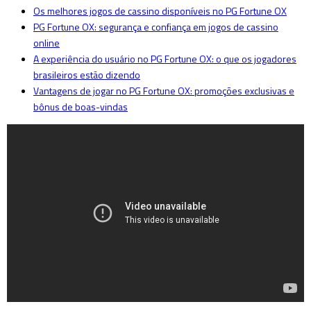
Os melhores jogos de cassino disponíveis no PG Fortune OX
PG Fortune OX: segurança e confiança em jogos de cassino
online
A experiência do usuário no PG Fortune OX: o que os jogadores
brasileiros estão dizendo
Vantagens de jogar no PG Fortune OX: promoções exclusivas e
bônus de boas-vindas