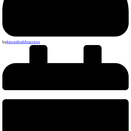
by
kessebuildsaccess