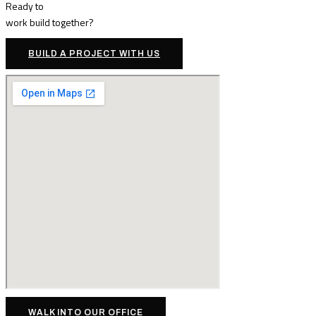
Ready to
work
build
together?
BUILD A PROJECT WITH US
WALK INTO OUR OFFICE