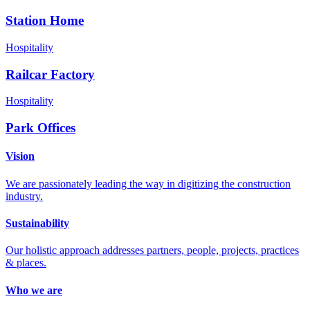
Station Home
Hospitality
Railcar Factory
Hospitality
Park Offices
Vision
We are passionately leading the way in digitizing the construction
industry.
Sustainability
Our holistic approach addresses partners, people, projects, practices
& places.
Who we are