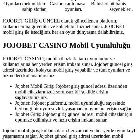
Oyunları
mekaniklere
Casino
canlı masa
Bahisleri
ait bahis
sahip slotlar.
oyunları.
seçenekleri.
JOJOBET GİRİŞ GÜNCEL olarak güncellenen platform,
kullanıcılarına güvenilir ve kaliteli bir hizmet sunar. JOJOBET
mobil giriş ile istediğiniz her an oyun dünyasına dalabilirsiniz.
JOJOBET CASINO Mobil Uyumluluğu
JOJOBET CASINO, mobil cihazlarla tam uyumludur ve
kullanıcılarına her yerden erişim imkanı sunar. Jojobet güncel giriş
adresi üzerinden kolayca mobil giriş yapabilir ve tüm oyunları ve
hizmetleri kullanabilirsiniz.
Jojobet Mobil Giriş: Jojobet giriş güncel adresi üzerinden
mobil cihazlarınızda sorunsuz bir şekilde erişim
sağlayabilirsiniz.
Jojonet: Jojonet platformu, mobil uyumluluğu sayesinde
herhangi bir uyumsuzluk yaşamadan oyunlara erişim sağlar.
Jojobet Giriş: Jojobet giriş güncel adresi, mobil cihazlar için
optimize edilmiştir ve hızlı erişim imkanı sunar.
Jojobet mobil giriş, kullanıcıların her zaman ve her yerde oyun keyfi
yaşamasını sağlar. Jojobet güncel giriş adresi üzerinden mobil