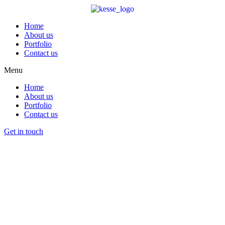
Home
About us
Portfolio
Contact us
Menu
Home
About us
Portfolio
Contact us
Get in touch