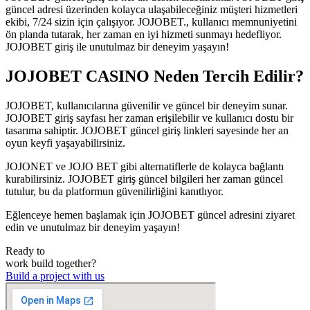
güncel adresi üzerinden kolayca ulaşabileceğiniz müşteri hizmetleri
ekibi, 7/24 sizin için çalışıyor. JOJOBET., kullanıcı memnuniyetini
ön planda tutarak, her zaman en iyi hizmeti sunmayı hedefliyor.
JOJOBET giriş ile unutulmaz bir deneyim yaşayın!
JOJOBET CASINO Neden Tercih Edilir?
JOJOBET, kullanıcılarına güvenilir ve güncel bir deneyim sunar.
JOJOBET giriş sayfası her zaman erişilebilir ve kullanıcı dostu bir
tasarıma sahiptir. JOJOBET güncel giriş linkleri sayesinde her an
oyun keyfi yaşayabilirsiniz.
JOJONET ve JOJO BET gibi alternatiflerle de kolayca bağlantı
kurabilirsiniz. JOJOBET giriş güncel bilgileri her zaman güncel
tutulur, bu da platformun güvenilirliğini kanıtlıyor.
Eğlenceye hemen başlamak için JOJOBET güncel adresini ziyaret
edin ve unutulmaz bir deneyim yaşayın!
Ready to
work
build
together?
Build a project with us