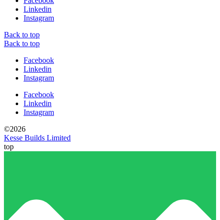
Facebook
Linkedin
Instagram
Back to top
Back to top
Facebook
Linkedin
Instagram
Facebook
Linkedin
Instagram
©2026
Kesse Builds Limited
top