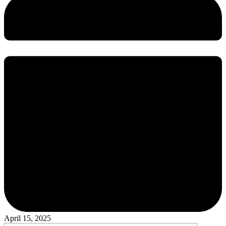
April 15, 2025