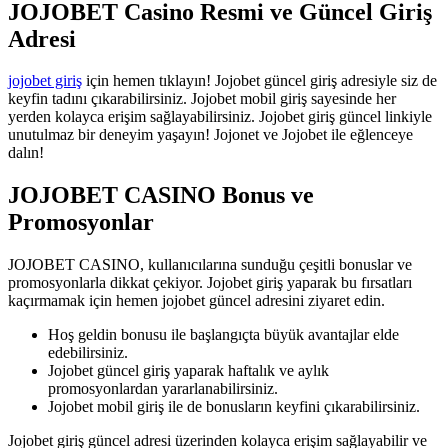
JOJOBET Casino Resmi ve Güncel Giriş
Adresi
jojobet giriş
için hemen tıklayın! Jojobet güncel giriş adresiyle siz de
keyfin tadını çıkarabilirsiniz. Jojobet mobil giriş sayesinde her
yerden kolayca erişim sağlayabilirsiniz. Jojobet giriş güncel linkiyle
unutulmaz bir deneyim yaşayın! Jojonet ve Jojobet ile eğlenceye
dalın!
JOJOBET CASINO Bonus ve
Promosyonlar
JOJOBET CASINO, kullanıcılarına sunduğu çeşitli bonuslar ve
promosyonlarla dikkat çekiyor. Jojobet giriş yaparak bu fırsatları
kaçırmamak için hemen jojobet güncel adresini ziyaret edin.
Hoş geldin bonusu ile başlangıçta büyük avantajlar elde
edebilirsiniz.
Jojobet güncel giriş yaparak haftalık ve aylık
promosyonlardan yararlanabilirsiniz.
Jojobet mobil giriş ile de bonusların keyfini çıkarabilirsiniz.
Jojobet giriş güncel adresi üzerinden kolayca erişim sağlayabilir ve