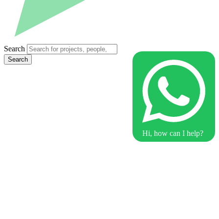
Search
Search
Hi, how can I help?