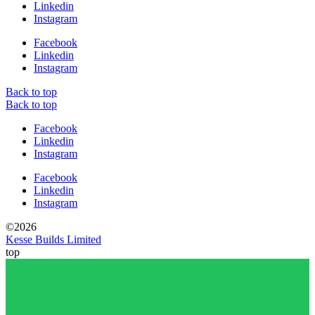
Linkedin
Instagram
Facebook
Linkedin
Instagram
Back to top
Back to top
Facebook
Linkedin
Instagram
Facebook
Linkedin
Instagram
©2026
Kesse Builds Limited
top