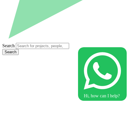
Search
Search
Hi, how can I help?