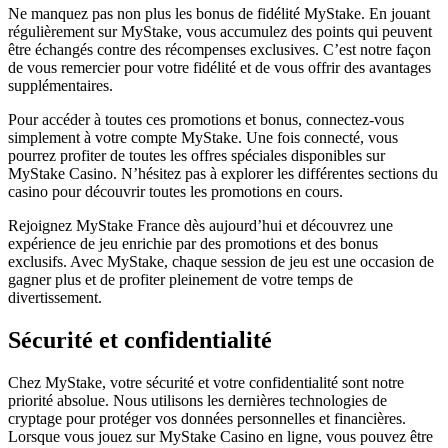
Ne manquez pas non plus les bonus de fidélité MyStake. En jouant
régulièrement sur MyStake, vous accumulez des points qui peuvent
être échangés contre des récompenses exclusives. C’est notre façon
de vous remercier pour votre fidélité et de vous offrir des avantages
supplémentaires.
Pour accéder à toutes ces promotions et bonus, connectez-vous
simplement à votre compte MyStake. Une fois connecté, vous
pourrez profiter de toutes les offres spéciales disponibles sur
MyStake Casino. N’hésitez pas à explorer les différentes sections du
casino pour découvrir toutes les promotions en cours.
Rejoignez MyStake France dès aujourd’hui et découvrez une
expérience de jeu enrichie par des promotions et des bonus
exclusifs. Avec MyStake, chaque session de jeu est une occasion de
gagner plus et de profiter pleinement de votre temps de
divertissement.
Sécurité et confidentialité
Chez MyStake, votre sécurité et votre confidentialité sont notre
priorité absolue. Nous utilisons les dernières technologies de
cryptage pour protéger vos données personnelles et financières.
Lorsque vous jouez sur MyStake Casino en ligne, vous pouvez être