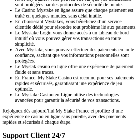
sont protégées par des protocoles de sécurité de pointe.
Le Casino Mystake en ligne assure que chaque paiement est
traité en quelques minutes, sans délai inutile.
En choisissant Mystakes, vous bénéficiez d’un service
clientèle dédié pour résoudre tout problème lié aux paiements.
Le Mystake Login vous donne accès à un tableau de bord
intuitif où vous pouvez gérer vos transactions en toute
simplicité.
Avec Mystakr, vous pouvez effectuer des paiements en toute
confiance, sachant que vos informations personnelles sont
protégées.
Le Mystak casino en ligne offre une expérience de paiement
fluide et sans tracas.
En France, My Stake Casino est reconnu pour ses paiements
rapides et sécurisés, garantissant une expérience de jeu
optimale.
Le Mystake Casino en Ligne utilise des technologies
avancées pour garantir la sécurité de vos transactions.
Rejoignez dès aujourd’hui My Stake France et profitez d’une
expérience de casino en ligne sans pareille, avec des paiements
rapides et sécurisés à chaque étape.
Support Client 24/7