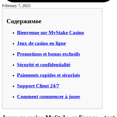
February 7, 2025
Содержимое
Bienvenue sur MyStake Casino
Jeux de casino en ligne
Promotions et bonus exclusifs
Sécurité et confidentialité
Paiements rapides et sécurisés
Support Client 24/7
Comment commencer à jouer