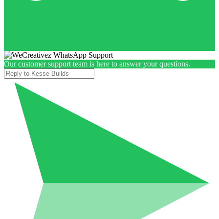
Our customer support team is here to answer your questions.