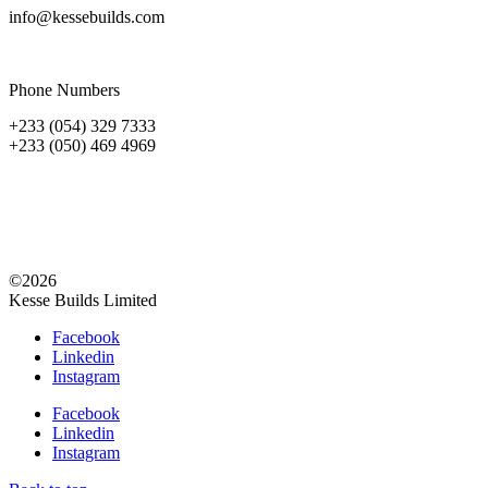
info@kessebuilds.com
Phone Numbers
+233 (054) 329 7333
+233 (050) 469 4969
©2026
Kesse Builds Limited
Facebook
Linkedin
Instagram
Facebook
Linkedin
Instagram