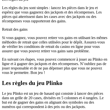
Les règles du jeu sont simples : lancez les pièces dans le jeu et
espérez que vous gagnerez des jackpots et des récompenses. Les
pièces qui atterrissent dans les cases avec des jackpots ou des
récompenses vous rapporteront des gains.
Retrait des gains
Si vous gagnez, vous pouvez retirer vos gains en utilisant les mêmes
méthodes de retrait que celles utilisées pour le dépôt. Assurez-vous
de vérifier les conditions de retrait du casino en ligne pour vous
assurer que vous pouvez retirer vos gains sans problème.
En suivant ces étapes, vous pouvez commencer à jouer au Plinko en
ligne et à gagner des jackpots et des récompenses. N’oubliez pas de
jouer responsable et de ne pas dépenser plus que vous ne pouvez
vous le permettre. Bon jeu !
Les règles du jeu Plinko
Le jeu Plinko est un jeu de hasard qui consiste à lancer des pièces
dans un grille de 20 cases, divisées en 5 colonnes et 4 rangées. Le
but est de gagner des gains en alignant des symboles ou des
numéros qui correspondent à des prix ou des jackpots.