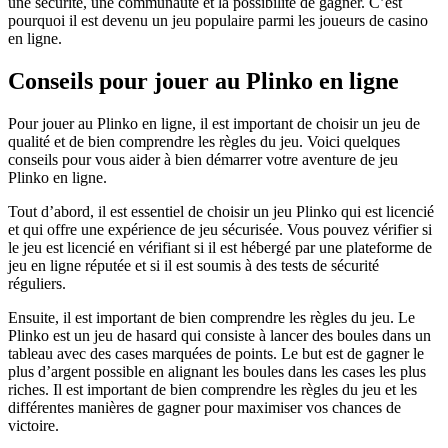
une sécurité, une communauté et la possibilité de gagner. C’est
pourquoi il est devenu un jeu populaire parmi les joueurs de casino
en ligne.
Conseils pour jouer au Plinko en ligne
Pour jouer au Plinko en ligne, il est important de choisir un jeu de
qualité et de bien comprendre les règles du jeu. Voici quelques
conseils pour vous aider à bien démarrer votre aventure de jeu
Plinko en ligne.
Tout d’abord, il est essentiel de choisir un jeu Plinko qui est licencié
et qui offre une expérience de jeu sécurisée. Vous pouvez vérifier si
le jeu est licencié en vérifiant si il est hébergé par une plateforme de
jeu en ligne réputée et si il est soumis à des tests de sécurité
réguliers.
Ensuite, il est important de bien comprendre les règles du jeu. Le
Plinko est un jeu de hasard qui consiste à lancer des boules dans un
tableau avec des cases marquées de points. Le but est de gagner le
plus d’argent possible en alignant les boules dans les cases les plus
riches. Il est important de bien comprendre les règles du jeu et les
différentes manières de gagner pour maximiser vos chances de
victoire.