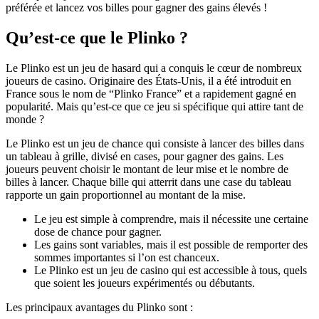
préférée et lancez vos billes pour gagner des gains élevés !
Qu’est-ce que le Plinko ?
Le Plinko est un jeu de hasard qui a conquis le cœur de nombreux
joueurs de casino. Originaire des États-Unis, il a été introduit en
France sous le nom de “Plinko France” et a rapidement gagné en
popularité. Mais qu’est-ce que ce jeu si spécifique qui attire tant de
monde ?
Le Plinko est un jeu de chance qui consiste à lancer des billes dans
un tableau à grille, divisé en cases, pour gagner des gains. Les
joueurs peuvent choisir le montant de leur mise et le nombre de
billes à lancer. Chaque bille qui atterrit dans une case du tableau
rapporte un gain proportionnel au montant de la mise.
Le jeu est simple à comprendre, mais il nécessite une certaine
dose de chance pour gagner.
Les gains sont variables, mais il est possible de remporter des
sommes importantes si l’on est chanceux.
Le Plinko est un jeu de casino qui est accessible à tous, quels
que soient les joueurs expérimentés ou débutants.
Les principaux avantages du Plinko sont :