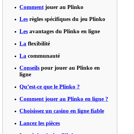
Comment
jouer au Plinko
Les
règles spécifiques du jeu Plinko
Les
avantages du Plinko en ligne
La
flexibilité
La
communauté
Conseils
pour jouer au Plinko en
ligne
Qu’est-ce que le Plinko ?
Comment jouer au Plinko en ligne ?
Choisissez un casino en ligne fiable
Lancez les pièces