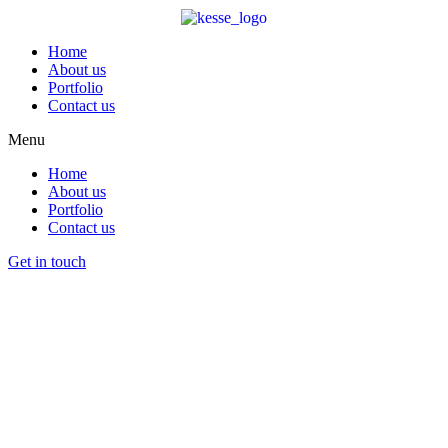
Home
About us
Portfolio
Contact us
Menu
Home
About us
Portfolio
Contact us
Get in touch