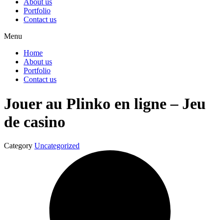
About us
Portfolio
Contact us
Menu
Home
About us
Portfolio
Contact us
Jouer au Plinko en ligne – Jeu
de casino
Category
Uncategorized