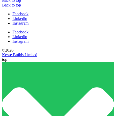
Back to top
Back to top
Facebook
Linkedin
Instagram
Facebook
Linkedin
Instagram
©2026
Kesse Builds Limited
top