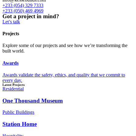
+233 (054) 329 7333
+233 (050) 469 4969
Got a project in mind?
Let’s talk
Projects
Explore some of our projects and see how we’re transforming the
built world.
Awards
Awards validate the safety, ethics, and quality that we commit to
every day.
Latest Projects
Residential
One Thousand Museum
Public Buildings
Station Home
Hospitality