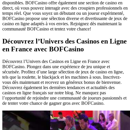
disponibles. BOFCasino offre également une section de casino en
direct, où vous pouvez interagir avec des croupiers professionnels en
temps réel. Que vous soyez un débutant ou un joueur expérimenté,
BOFCasino propose une sélection diverse et divertissante de jeux de
casino en ligne adaptés à vos envies. Rejoignez dès maintenant la
communauté BOFCasino et tentez votre chance!
Découvrez l’Univers des Casinos en Ligne
en France avec BOFCasino
Découvrez l’Univers des Casinos en Ligne en France avec
BOFCasino. Plongez dans une expérience de jeu unique et
sécurisée. Profitez d’une large sélection de jeux de casino en ligne,
tels que la roulette, le blackjack et les machines à sous. Inscrivez-
vous dès maintenant et recevez un généreux bonus de bienvenue.
Découvrez également les dernières tendances et actualités des
casinos en ligne français sur notre blog. Ne manquez pas
l’opportunité de rejoindre une communauté de joueurs passionnés et
de tenter votre chance de gagner gros avec BOFCasino.