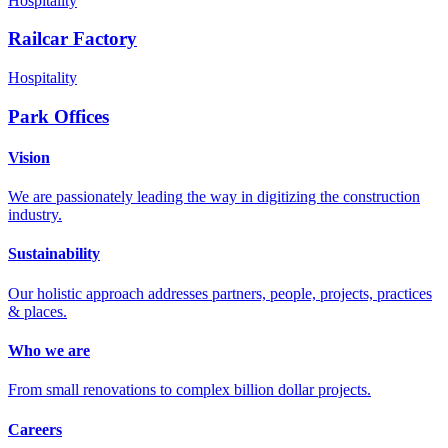
Hospitality
Railcar Factory
Hospitality
Park Offices
Vision
We are passionately leading the way in digitizing the construction
industry.
Sustainability
Our holistic approach addresses partners, people, projects, practices
& places.
Who we are
From small renovations to complex billion dollar projects.
Careers