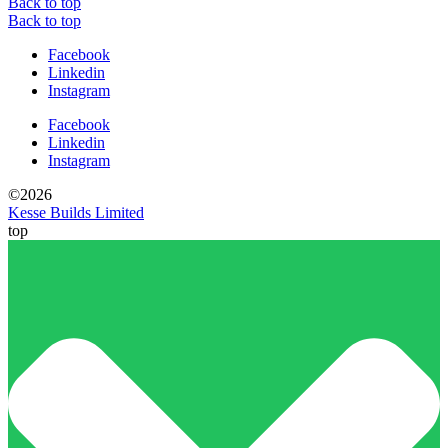
Back to top
Back to top
Facebook
Linkedin
Instagram
Facebook
Linkedin
Instagram
©2026
Kesse Builds Limited
top