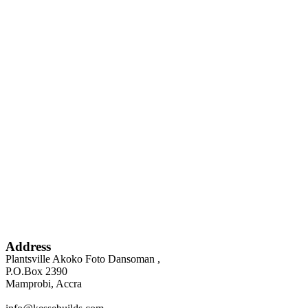
Address
Plantsville Akoko Foto Dansoman ,
P.O.Box 2390
Mamprobi, Accra