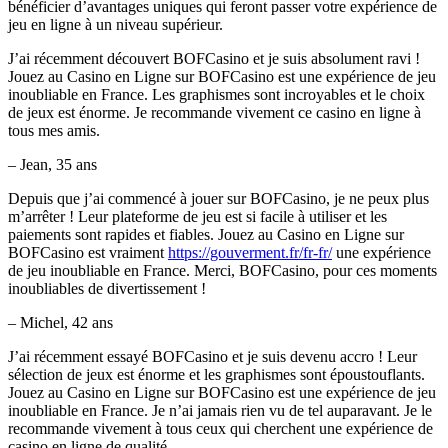
bénéficier d’avantages uniques qui feront passer votre expérience de
jeu en ligne à un niveau supérieur.
J’ai récemment découvert BOFCasino et je suis absolument ravi !
Jouez au Casino en Ligne sur BOFCasino est une expérience de jeu
inoubliable en France. Les graphismes sont incroyables et le choix
de jeux est énorme. Je recommande vivement ce casino en ligne à
tous mes amis.
– Jean, 35 ans
Depuis que j’ai commencé à jouer sur BOFCasino, je ne peux plus
m’arrêter ! Leur plateforme de jeu est si facile à utiliser et les
paiements sont rapides et fiables. Jouez au Casino en Ligne sur
BOFCasino est vraiment
https://gouverment.fr/fr-fr/
une expérience
de jeu inoubliable en France. Merci, BOFCasino, pour ces moments
inoubliables de divertissement !
– Michel, 42 ans
J’ai récemment essayé BOFCasino et je suis devenu accro ! Leur
sélection de jeux est énorme et les graphismes sont époustouflants.
Jouez au Casino en Ligne sur BOFCasino est une expérience de jeu
inoubliable en France. Je n’ai jamais rien vu de tel auparavant. Je le
recommande vivement à tous ceux qui cherchent une expérience de
casino en ligne de qualité.