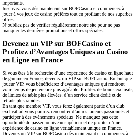
importants.
Inscrivez-vous dès maintenant sur BOFCasino et commencez à
jouer à vos jeux de casino préférés tout en profitant de nos superbes
offres.
N’oubliez pas de vérifier régulièrement notre site pour ne pas
manquer les dernières promotions et offres spéciales.
Devenez un VIP sur BOFCasino et
Profitez d’Avantages Uniques au Casino
en Ligne en France
Si vous êtes à la recherche d’une expérience de casino en ligne haut
de gamme en France, devenez un VIP sur BOFCasino. En tant que
joueur VIP, vous bénéficierez d’avantages uniques qui rendront
votre temps de jeu encore plus agréable. Profitez de bonus exclusifs,
de limites de table plus élevées, d’un service client dédié et de
retraits plus rapides.
En tant que membre VIP, vous ferez également partie d’un club
exclusif où vous pourrez rencontrer d’autres joueurs passionnés et
participer à des événements spéciaux. Ne manquez pas cette
opportunité de passer au niveau supérieur et de profiter d’une
expérience de casino en ligne véritablement unique en France.
Devenez un VIP sur BOFCasino dès maintenant et commencez à