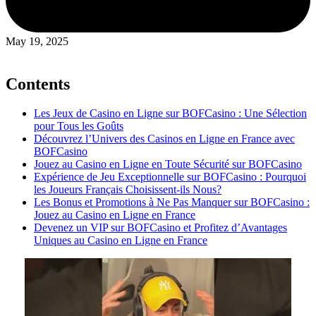
May 19, 2025
Contents
Les Jeux de Casino en Ligne sur BOFCasino : Une Sélection
pour Tous les Goûts
Découvrez l’Univers des Casinos en Ligne en France avec
BOFCasino
Jouez au Casino en Ligne en Toute Sécurité sur BOFCasino
Expérience de Jeu Exceptionnelle sur BOFCasino : Pourquoi
les Joueurs Français Choisissent-ils Nous?
Les Bonus et Promotions à Ne Pas Manquer sur BOFCasino :
Jouez au Casino en Ligne en France
Devenez un VIP sur BOFCasino et Profitez d’Avantages
Uniques au Casino en Ligne en France