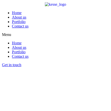
Home
About us
Portfolio
Contact us
Menu
Home
About us
Portfolio
Contact us
Get in touch