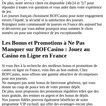
De plus, notre service client est disponible 24h/24 et 7j/7 pour
répondre à toutes vos questions et vous aider dans votre expérience
de jeu.
Les joueurs français choisissent BOFCasino pour notre engagement
envers l’équité, la sécurité et la satisfaction des joueurs.
Rejoignez notre communauté de joueurs en France dès aujourd’hui
et découvrez par vous-même pourquoi nous sommes le choix
numéro un pour une expérience de jeu exceptionnelle.
Les Bonus et Promotions à Ne Pas
Manquer sur BOFCasino : Jouez au
Casino en Ligne en France
Si vous êtes à la recherche des meilleurs bonus et promotions de
casino en ligne en France, vous êtes au bon endroit. Chez
BOFCasino, nous offrons une gamme attractive de récompenses
pour nos joueurs.
Ne manquez pas notre bonus de bienvenue généreux, qui vous
donne un coup de pouce lors de votre premier dépôt.
De plus, nous proposons des promotions régulières telles que des
tours gratuits, des remises en argent et des bonus de dépôt.
Nos joueurs fidèles peuvent également bénéficier de notre
programme VIP exclusif, qui offre des avantages encore plus