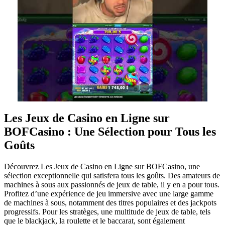
Les Jeux de Casino en Ligne sur
BOFCasino : Une Sélection pour Tous les
Goûts
Découvrez Les Jeux de Casino en Ligne sur BOFCasino, une
sélection exceptionnelle qui satisfera tous les goûts. Des amateurs de
machines à sous aux passionnés de jeux de table, il y en a pour tous.
Profitez d’une expérience de jeu immersive avec une large gamme
de machines à sous, notamment des titres populaires et des jackpots
progressifs. Pour les stratèges, une multitude de jeux de table, tels
que le blackjack, la roulette et le baccarat, sont également