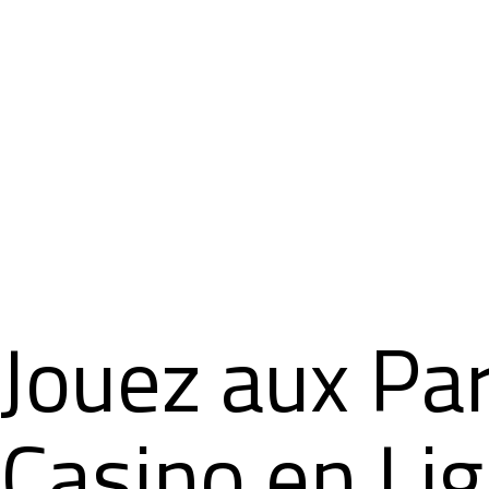
Jouez aux Par
Casino en Li