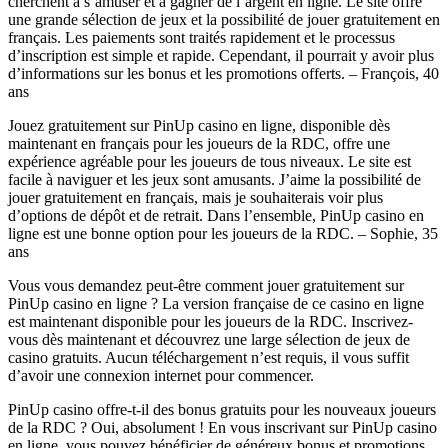
cherchent à s’amuser et à gagner de l’argent en ligne. Le site offre
une grande sélection de jeux et la possibilité de jouer gratuitement en
français. Les paiements sont traités rapidement et le processus
d’inscription est simple et rapide. Cependant, il pourrait y avoir plus
d’informations sur les bonus et les promotions offerts. – François, 40
ans
Jouez gratuitement sur PinUp casino en ligne, disponible dès
maintenant en français pour les joueurs de la RDC, offre une
expérience agréable pour les joueurs de tous niveaux. Le site est
facile à naviguer et les jeux sont amusants. J’aime la possibilité de
jouer gratuitement en français, mais je souhaiterais voir plus
d’options de dépôt et de retrait. Dans l’ensemble, PinUp casino en
ligne est une bonne option pour les joueurs de la RDC. – Sophie, 35
ans
Vous vous demandez peut-être comment jouer gratuitement sur
PinUp casino en ligne ? La version française de ce casino en ligne
est maintenant disponible pour les joueurs de la RDC. Inscrivez-
vous dès maintenant et découvrez une large sélection de jeux de
casino gratuits. Aucun téléchargement n’est requis, il vous suffit
d’avoir une connexion internet pour commencer.
PinUp casino offre-t-il des bonus gratuits pour les nouveaux joueurs
de la RDC ? Oui, absolument ! En vous inscrivant sur PinUp casino
en ligne, vous pouvez bénéficier de généreux bonus et promotions,