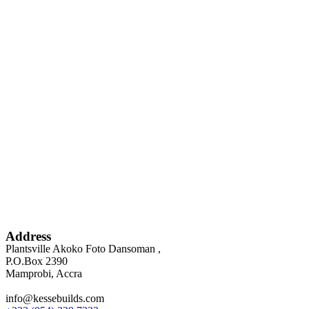
Address
Plantsville Akoko Foto Dansoman ,
P.O.Box 2390
Mamprobi, Accra
info@kessebuilds.com