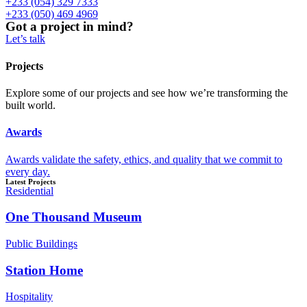
+233 (054) 329 7333
+233 (050) 469 4969
Got a project in mind?
Let’s talk
Projects
Explore some of our projects and see how we’re transforming the
built world.
Awards
Awards validate the safety, ethics, and quality that we commit to
every day.
Latest Projects
Residential
One Thousand Museum
Public Buildings
Station Home
Hospitality