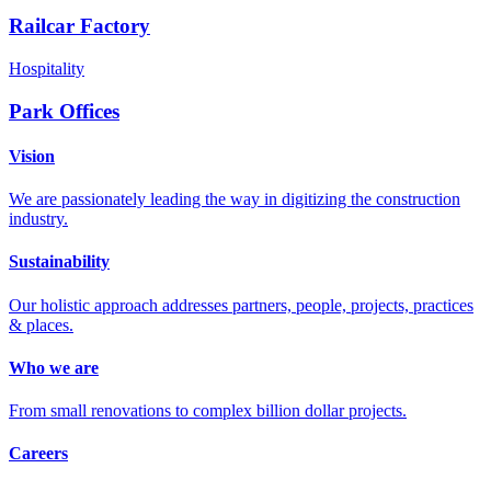
Railcar Factory
Hospitality
Park Offices
Vision
We are passionately leading the way in digitizing the construction
industry.
Sustainability
Our holistic approach addresses partners, people, projects, practices
& places.
Who we are
From small renovations to complex billion dollar projects.
Careers