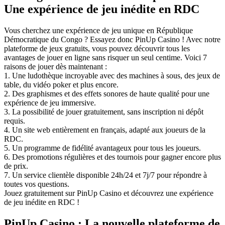
Une expérience de jeu inédite en RDC
Vous cherchez une expérience de jeu unique en République
Démocratique du Congo ? Essayez donc PinUp Casino ! Avec notre
plateforme de jeux gratuits, vous pouvez découvrir tous les
avantages de jouer en ligne sans risquer un seul centime. Voici 7
raisons de jouer dès maintenant :
1. Une ludothèque incroyable avec des machines à sous, des jeux de
table, du vidéo poker et plus encore.
2. Des graphismes et des effets sonores de haute qualité pour une
expérience de jeu immersive.
3. La possibilité de jouer gratuitement, sans inscription ni dépôt
requis.
4. Un site web entièrement en français, adapté aux joueurs de la
RDC.
5. Un programme de fidélité avantageux pour tous les joueurs.
6. Des promotions régulières et des tournois pour gagner encore plus
de prix.
7. Un service clientèle disponible 24h/24 et 7j/7 pour répondre à
toutes vos questions.
Jouez gratuitement sur PinUp Casino et découvrez une expérience
de jeu inédite en RDC !
PinUp Casino : La nouvelle plateforme de