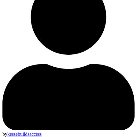
by
kessebuildsaccess