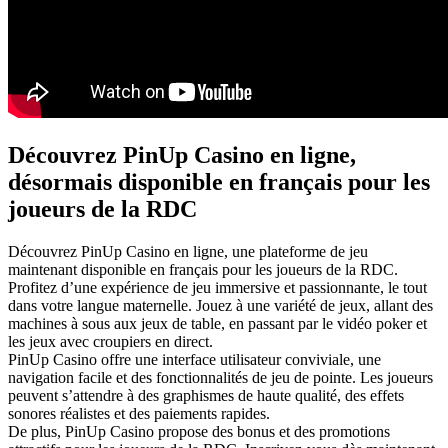
Découvrez PinUp Casino en ligne,
désormais disponible en français pour les
joueurs de la RDC
Découvrez PinUp Casino en ligne, une plateforme de jeu
maintenant disponible en français pour les joueurs de la RDC.
Profitez d’une expérience de jeu immersive et passionnante, le tout
dans votre langue maternelle. Jouez à une variété de jeux, allant des
machines à sous aux jeux de table, en passant par le vidéo poker et
les jeux avec croupiers en direct.
PinUp Casino offre une interface utilisateur conviviale, une
navigation facile et des fonctionnalités de jeu de pointe. Les joueurs
peuvent s’attendre à des graphismes de haute qualité, des effets
sonores réalistes et des paiements rapides.
De plus, PinUp Casino propose des bonus et des promotions