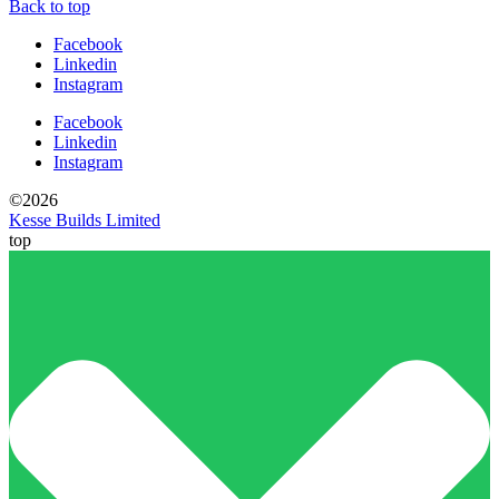
Back to top
Facebook
Linkedin
Instagram
Facebook
Linkedin
Instagram
©2026
Kesse Builds Limited
top