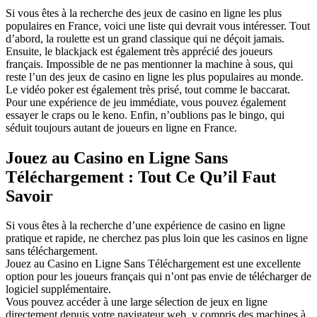
Si vous êtes à la recherche des jeux de casino en ligne les plus
populaires en France, voici une liste qui devrait vous intéresser. Tout
d’abord, la roulette est un grand classique qui ne déçoit jamais.
Ensuite, le blackjack est également très apprécié des joueurs
français. Impossible de ne pas mentionner la machine à sous, qui
reste l’un des jeux de casino en ligne les plus populaires au monde.
Le vidéo poker est également très prisé, tout comme le baccarat.
Pour une expérience de jeu immédiate, vous pouvez également
essayer le craps ou le keno. Enfin, n’oublions pas le bingo, qui
séduit toujours autant de joueurs en ligne en France.
Jouez au Casino en Ligne Sans
Téléchargement : Tout Ce Qu’il Faut
Savoir
Si vous êtes à la recherche d’une expérience de casino en ligne
pratique et rapide, ne cherchez pas plus loin que les casinos en ligne
sans téléchargement.
Jouez au Casino en Ligne Sans Téléchargement est une excellente
option pour les joueurs français qui n’ont pas envie de télécharger de
logiciel supplémentaire.
Vous pouvez accéder à une large sélection de jeux en ligne
directement depuis votre navigateur web, y compris des machines à