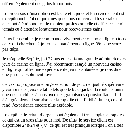
offrent également des gains importants.
Le processus d’inscription est facile et rapide, et le service client est
exceptionnel. J’ai eu quelques questions concernant les retraits et
elles ont été répondues de manière professionnelle et efficace. Je n’ai
jamais eu à attendre longtemps pour recevoir mes gains.
Dans l’ensemble, je recommande vivement ce casino en ligne à tous
ceux qui cherchent à jouer instantanément en ligne. Vous ne serez
pas déçu!
Je m’appelle Sophie, j’ai 32 ans et je suis une grande admiratrice des
jeux de casino en ligne. J’ai récemment essayé un nouveau casino
en ligne qui offre une expérience de jeu instantanée et je dois dire
que je suis absolument ravie.
Ce casino propose une large sélection de jeux de qualité supérieure,
y compris des jeux de table tels que le blackjack et la roulette, ainsi
que des machines à sous avec des graphismes époustouflants. J’ai
été agréablement surprise par la rapidité et la fluidité du jeu, ce qui
rend l’expérience encore plus agréable.
Le dépôt et le retrait d’argent sont également très simples et rapides,
ce qui est un gros plus pour moi. De plus, le service client est
disponible 24h/24 et 7j/7, ce qui est très pratique lorsque l’on a des