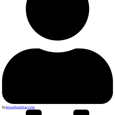
by
kessebuildsaccess