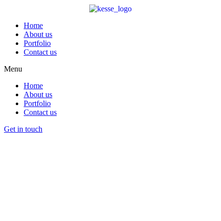
Home
About us
Portfolio
Contact us
Menu
Home
About us
Portfolio
Contact us
Get in touch