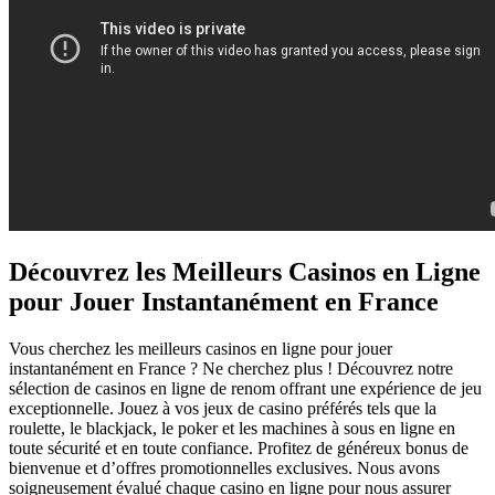
Découvrez les Meilleurs Casinos en Ligne
pour Jouer Instantanément en France
Vous cherchez les meilleurs casinos en ligne pour jouer
instantanément en France ? Ne cherchez plus ! Découvrez notre
sélection de casinos en ligne de renom offrant une expérience de jeu
exceptionnelle. Jouez à vos jeux de casino préférés tels que la
roulette, le blackjack, le poker et les machines à sous en ligne en
toute sécurité et en toute confiance. Profitez de généreux bonus de
bienvenue et d’offres promotionnelles exclusives. Nous avons
soigneusement évalué chaque casino en ligne pour nous assurer