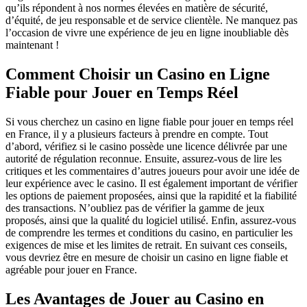
qu’ils répondent à nos normes élevées en matière de sécurité,
d’équité, de jeu responsable et de service clientèle. Ne manquez pas
l’occasion de vivre une expérience de jeu en ligne inoubliable dès
maintenant !
Comment Choisir un Casino en Ligne
Fiable pour Jouer en Temps Réel
Si vous cherchez un casino en ligne fiable pour jouer en temps réel
en France, il y a plusieurs facteurs à prendre en compte. Tout
d’abord, vérifiez si le casino possède une licence délivrée par une
autorité de régulation reconnue. Ensuite, assurez-vous de lire les
critiques et les commentaires d’autres joueurs pour avoir une idée de
leur expérience avec le casino. Il est également important de vérifier
les options de paiement proposées, ainsi que la rapidité et la fiabilité
des transactions. N’oubliez pas de vérifier la gamme de jeux
proposés, ainsi que la qualité du logiciel utilisé. Enfin, assurez-vous
de comprendre les termes et conditions du casino, en particulier les
exigences de mise et les limites de retrait. En suivant ces conseils,
vous devriez être en mesure de choisir un casino en ligne fiable et
agréable pour jouer en France.
Les Avantages de Jouer au Casino en