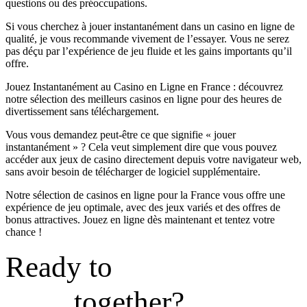
questions ou des préoccupations.
Si vous cherchez à jouer instantanément dans un casino en ligne de
qualité, je vous recommande vivement de l’essayer. Vous ne serez
pas déçu par l’expérience de jeu fluide et les gains importants qu’il
offre.
Jouez Instantanément au Casino en Ligne en France : découvrez
notre sélection des meilleurs casinos en ligne pour des heures de
divertissement sans téléchargement.
Vous vous demandez peut-être ce que signifie « jouer
instantanément » ? Cela veut simplement dire que vous pouvez
accéder aux jeux de casino directement depuis votre navigateur web,
sans avoir besoin de télécharger de logiciel supplémentaire.
Notre sélection de casinos en ligne pour la France vous offre une
expérience de jeu optimale, avec des jeux variés et des offres de
bonus attractives. Jouez en ligne dès maintenant et tentez votre
chance !
Ready to
together?