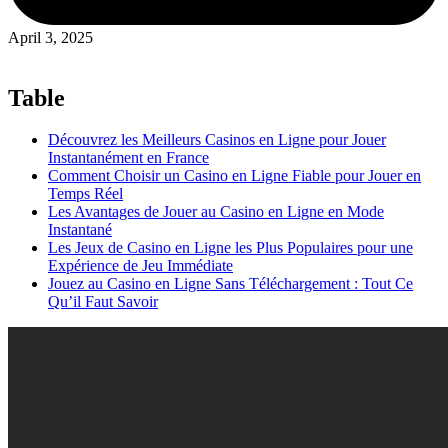
April 3, 2025
Table
Découvrez les Meilleurs Casinos en Ligne pour Jouer
Instantanément en France
Comment Choisir un Casino en Ligne Fiable pour Jouer en
Temps Réel
Les Avantages de Jouer au Casino en Ligne en Mode
Instantané
Les Jeux de Casino en Ligne les Plus Populaires pour une
Expérience de Jeu Immédiate
Jouez au Casino en Ligne Sans Téléchargement : Tout Ce
Qu’il Faut Savoir