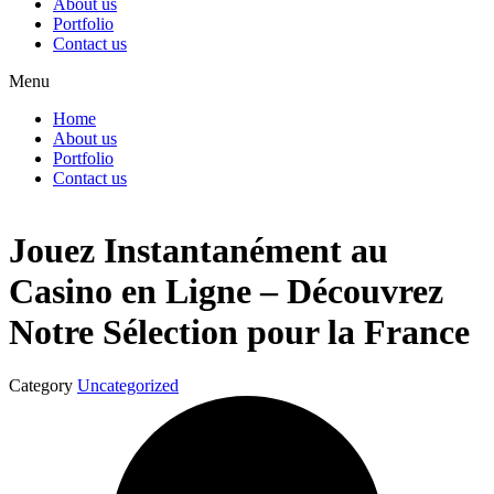
About us
Portfolio
Contact us
Menu
Home
About us
Portfolio
Contact us
Jouez Instantanément au
Casino en Ligne – Découvrez
Notre Sélection pour la France
Category
Uncategorized