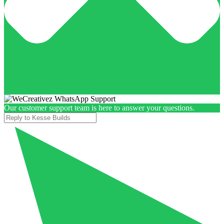
Our customer support team is here to answer your questions.