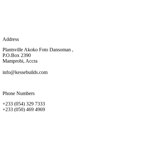
Address
Plantsville Akoko Foto Dansoman ,
P.O.Box 2390
Mamprobi, Accra
info@kessebuilds.com
Phone Numbers
+233 (054) 329 7333
+233 (050) 469 4969