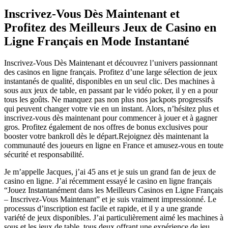
Inscrivez-Vous Dès Maintenant et
Profitez des Meilleurs Jeux de Casino en
Ligne Français en Mode Instantané
Inscrivez-Vous Dès Maintenant et découvrez l’univers passionnant
des casinos en ligne français. Profitez d’une large sélection de jeux
instantanés de qualité, disponibles en un seul clic. Des machines à
sous aux jeux de table, en passant par le vidéo poker, il y en a pour
tous les goûts. Ne manquez pas non plus nos jackpots progressifs
qui peuvent changer votre vie en un instant. Alors, n’hésitez plus et
inscrivez-vous dès maintenant pour commencer à jouer et à gagner
gros. Profitez également de nos offres de bonus exclusives pour
booster votre bankroll dès le départ.Rejoignez dès maintenant la
communauté des joueurs en ligne en France et amusez-vous en toute
sécurité et responsabilité.
Je m’appelle Jacques, j’ai 45 ans et je suis un grand fan de jeux de
casino en ligne. J’ai récemment essayé le casino en ligne français
“Jouez Instantanément dans les Meilleurs Casinos en Ligne Français
– Inscrivez-Vous Maintenant” et je suis vraiment impressionné. Le
processus d’inscription est facile et rapide, et il y a une grande
variété de jeux disponibles. J’ai particulièrement aimé les machines à
sous et les jeux de table, tous deux offrant une expérience de jeu