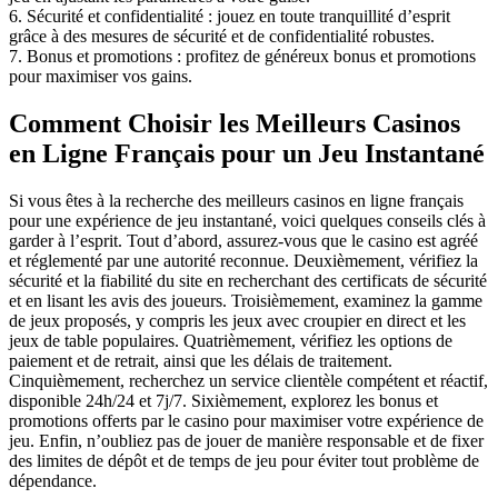
6. Sécurité et confidentialité : jouez en toute tranquillité d’esprit
grâce à des mesures de sécurité et de confidentialité robustes.
7. Bonus et promotions : profitez de généreux bonus et promotions
pour maximiser vos gains.
Comment Choisir les Meilleurs Casinos
en Ligne Français pour un Jeu Instantané
Si vous êtes à la recherche des meilleurs casinos en ligne français
pour une expérience de jeu instantané, voici quelques conseils clés à
garder à l’esprit. Tout d’abord, assurez-vous que le casino est agréé
et réglementé par une autorité reconnue. Deuxièmement, vérifiez la
sécurité et la fiabilité du site en recherchant des certificats de sécurité
et en lisant les avis des joueurs. Troisièmement, examinez la gamme
de jeux proposés, y compris les jeux avec croupier en direct et les
jeux de table populaires. Quatrièmement, vérifiez les options de
paiement et de retrait, ainsi que les délais de traitement.
Cinquièmement, recherchez un service clientèle compétent et réactif,
disponible 24h/24 et 7j/7. Sixièmement, explorez les bonus et
promotions offerts par le casino pour maximiser votre expérience de
jeu. Enfin, n’oubliez pas de jouer de manière responsable et de fixer
des limites de dépôt et de temps de jeu pour éviter tout problème de
dépendance.