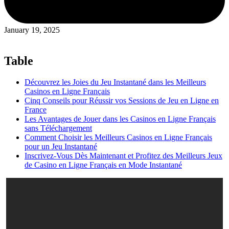
January 19, 2025
Table
Découvrez les Joies du Jeu Instantané dans les Meilleurs
Casinos en Ligne Français
Cinq Conseils pour Réussir vos Sessions de Jeu en Ligne en
France
Les Avantages de Jouer dans les Casinos en Ligne Français
sans Téléchargement
Comment Choisir les Meilleurs Casinos en Ligne Français
pour un Jeu Instantané
Inscrivez-Vous Dès Maintenant et Profitez des Meilleurs Jeux
de Casino en Ligne Français en Mode Instantané