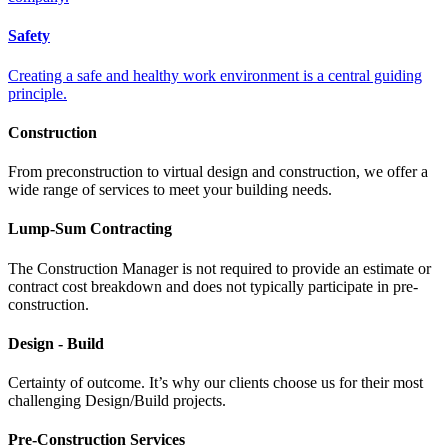
Safety
Creating a safe and healthy work environment is a central guiding
principle.
Construction
From preconstruction to virtual design and construction, we offer a
wide range of services to meet your building needs.
Lump-Sum Contracting
The Construction Manager is not required to provide an estimate or
contract cost breakdown and does not typically participate in pre-
construction.
Design - Build
Certainty of outcome. It’s why our clients choose us for their most
challenging Design/Build projects.
Pre-Construction Services