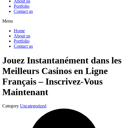
About us
Portfolio
Contact us
Menu
Home
About us
Portfolio
Contact us
Jouez Instantanément dans les
Meilleurs Casinos en Ligne
Français – Inscrivez-Vous
Maintenant
Category
Uncategorized