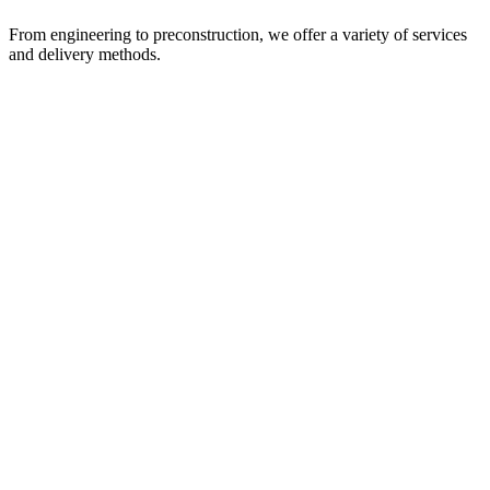
From engineering to preconstruction, we offer a variety of services
and delivery methods.