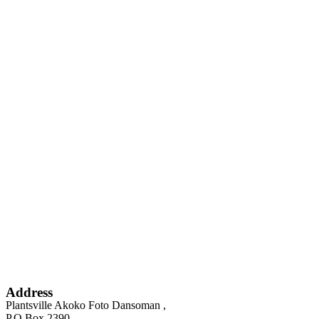
Address
Plantsville Akoko Foto Dansoman ,
P.O.Box 2390