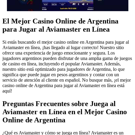
El Mejor Casino Online de Argentina
para Jugar al Aviamaster en Línea
Si estás buscando el mejor casino online en Argentina para jugar al
Aviamaster en línea, ¡has llegado al lugar correcto! Nuestro sitio
ofrece una experiencia de juego emocionante y segura. Los
jugadores argentinos pueden disfrutar de una amplia gama de juegos
de casino en línea, incluyendo el popular Aviamaster. Además,
nuestro sitio está optimizado para jugadores de Argentina, lo que
significa que puede jugar en pesos argentinos y contar con un
servicio de atención al cliente en español. No busque más, ¡el mejor
casino online de Argentina para jugar al Aviamaster en línea está
aquí!
Preguntas Frecuentes sobre Juega al
Aviamaster en Línea en el Mejor Casino
Online de Argentina
¿Qué es Aviamaster y cómo se juega en línea? Aviamaster es un