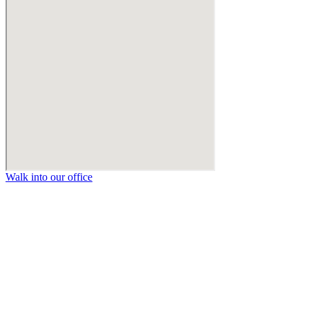
Walk into our office