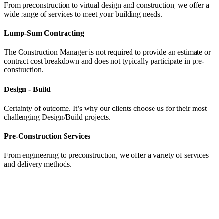
From preconstruction to virtual design and construction, we offer a
wide range of services to meet your building needs.
Lump-Sum Contracting
The Construction Manager is not required to provide an estimate or
contract cost breakdown and does not typically participate in pre-
construction.
Design - Build
Certainty of outcome. It’s why our clients choose us for their most
challenging Design/Build projects.
Pre-Construction Services
From engineering to preconstruction, we offer a variety of services
and delivery methods.