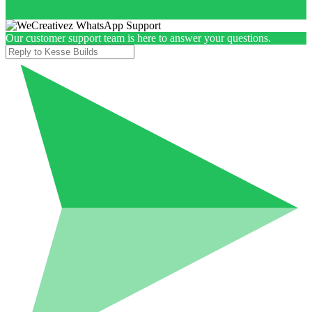
Our customer support team is here to answer your questions.