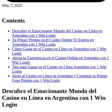
May 7, 2025
Contents
Descubre el Emocionante Mundo del Casino en Línea en
Argentina con 1 Win Login
Tu Primer Premio en el Casino Online Te Espera en
Argentina con 1 Win Login
Cómo Ganar en el Casino en Línea en Argentina con 1 Win
Login
¡Inicia tu Experiencia en el Casino Online en Argentina con 1
Win Login!
Tips para Ganar en el Casino en Línea Argentina con 1 Win
Login
Juega al Casino en Línea en Argentina y Consigue tu Primer
Gran Premio con 1 Win Login
Descubre el Emocionante Mundo del
Casino en Línea en Argentina con 1 Win
Login