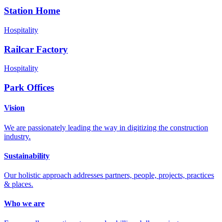
Station Home
Hospitality
Railcar Factory
Hospitality
Park Offices
Vision
We are passionately leading the way in digitizing the construction
industry.
Sustainability
Our holistic approach addresses partners, people, projects, practices
& places.
Who we are