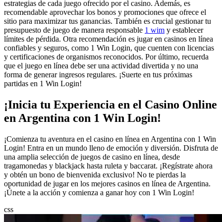
estrategias de cada juego ofrecido por el casino. Además, es
recomendable aprovechar los bonos y promociones que ofrece el
sitio para maximizar tus ganancias. También es crucial gestionar tu
presupuesto de juego de manera responsable
1 wim
y establecer
límites de pérdida. Otra recomendación es jugar en casinos en línea
confiables y seguros, como 1 Win Login, que cuenten con licencias
y certificaciones de organismos reconocidos. Por último, recuerda
que el juego en línea debe ser una actividad divertida y no una
forma de generar ingresos regulares. ¡Suerte en tus próximas
partidas en 1 Win Login!
¡Inicia tu Experiencia en el Casino Online
en Argentina con 1 Win Login!
¡Comienza tu aventura en el casino en línea en Argentina con 1 Win
Login! Entra en un mundo lleno de emoción y diversión. Disfruta de
una amplia selección de juegos de casino en línea, desde
tragamonedas y blackjack hasta ruleta y baccarat. ¡Regístrate ahora
y obtén un bono de bienvenida exclusivo! No te pierdas la
oportunidad de jugar en los mejores casinos en línea de Argentina.
¡Únete a la acción y comienza a ganar hoy con 1 Win Login!
css