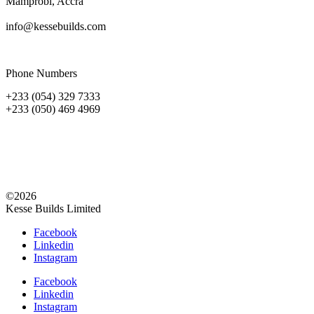
Mamprobi, Accra
info@kessebuilds.com
Phone Numbers
+233 (054) 329 7333
+233 (050) 469 4969
©2026
Kesse Builds Limited
Facebook
Linkedin
Instagram
Facebook
Linkedin
Instagram