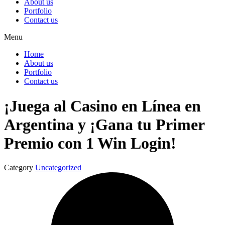
About us
Portfolio
Contact us
Menu
Home
About us
Portfolio
Contact us
¡Juega al Casino en Línea en
Argentina y ¡Gana tu Primer
Premio con 1 Win Login!
Category
Uncategorized