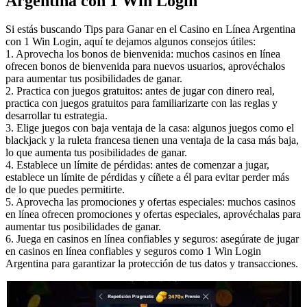
Argentina con 1 Win Login
Si estás buscando Tips para Ganar en el Casino en Línea Argentina
con 1 Win Login, aquí te dejamos algunos consejos útiles:
1. Aprovecha los bonos de bienvenida: muchos casinos en línea
ofrecen bonos de bienvenida para nuevos usuarios, aprovéchalos
para aumentar tus posibilidades de ganar.
2. Practica con juegos gratuitos: antes de jugar con dinero real,
practica con juegos gratuitos para familiarizarte con las reglas y
desarrollar tu estrategia.
3. Elige juegos con baja ventaja de la casa: algunos juegos como el
blackjack y la ruleta francesa tienen una ventaja de la casa más baja,
lo que aumenta tus posibilidades de ganar.
4. Establece un límite de pérdidas: antes de comenzar a jugar,
establece un límite de pérdidas y cíñete a él para evitar perder más
de lo que puedes permitirte.
5. Aprovecha las promociones y ofertas especiales: muchos casinos
en línea ofrecen promociones y ofertas especiales, aprovéchalas para
aumentar tus posibilidades de ganar.
6. Juega en casinos en línea confiables y seguros: asegúrate de jugar
en casinos en línea confiables y seguros como 1 Win Login
Argentina para garantizar la protección de tus datos y transacciones.