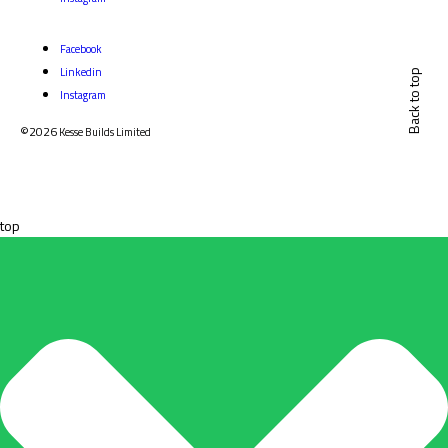
Facebook
Linkedin
Back to top
Instagram
©2026
Kesse Builds Limited
top