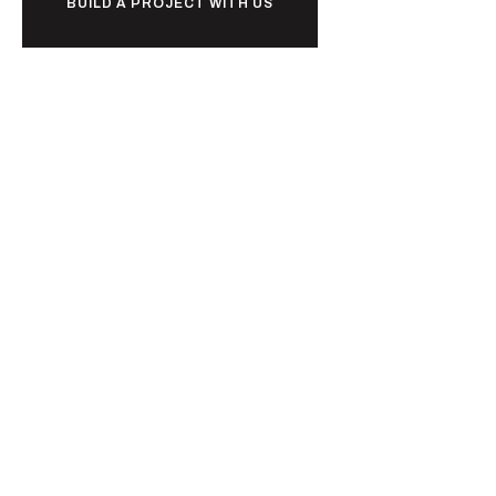
BUILD A PROJECT WITH US