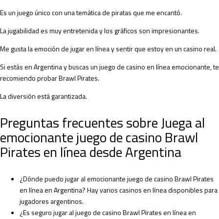
Es un juego único con una temática de piratas que me encantó.
La jugabilidad es muy entretenida y los gráficos son impresionantes.
Me gusta la emoción de jugar en línea y sentir que estoy en un casino real.
Si estás en Argentina y buscas un juego de casino en línea emocionante, te
recomiendo probar Brawl Pirates.
La diversión está garantizada.
Preguntas frecuentes sobre Juega al
emocionante juego de casino Brawl
Pirates en línea desde Argentina
¿Dónde puedo jugar al emocionante juego de casino Brawl Pirates
en línea en Argentina? Hay varios casinos en línea disponibles para
jugadores argentinos.
¿Es seguro jugar al juego de casino Brawl Pirates en línea en