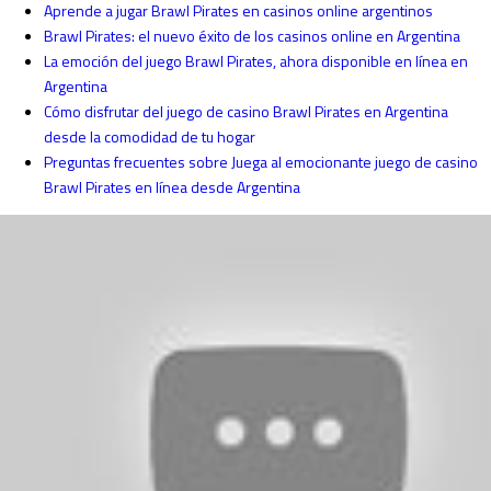
Aprende a jugar Brawl Pirates en casinos online argentinos
Brawl Pirates: el nuevo éxito de los casinos online en Argentina
La emoción del juego Brawl Pirates, ahora disponible en línea en
Argentina
Cómo disfrutar del juego de casino Brawl Pirates en Argentina
desde la comodidad de tu hogar
Preguntas frecuentes sobre Juega al emocionante juego de casino
Brawl Pirates en línea desde Argentina