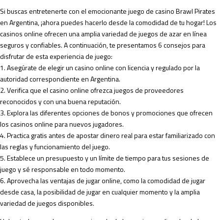
Si buscas entretenerte con el emocionante juego de casino Brawl Pirates
en Argentina, ¡ahora puedes hacerlo desde la comodidad de tu hogar! Los
casinos online ofrecen una amplia variedad de juegos de azar en línea
seguros y confiables. A continuación, te presentamos 6 consejos para
disfrutar de esta experiencia de juego:
1. Asegúrate de elegir un casino online con licencia y regulado por la
autoridad correspondiente en Argentina.
2. Verifica que el casino online ofrezca juegos de proveedores
reconocidos y con una buena reputación.
3. Explora las diferentes opciones de bonos y promociones que ofrecen
los casinos online para nuevos jugadores.
4. Practica gratis antes de apostar dinero real para estar familiarizado con
las reglas y funcionamiento del juego.
5. Establece un presupuesto y un límite de tiempo para tus sesiones de
juego y sé responsable en todo momento.
6. Aprovecha las ventajas de jugar online, como la comodidad de jugar
desde casa, la posibilidad de jugar en cualquier momento y la amplia
variedad de juegos disponibles.