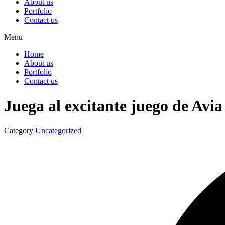
About us
Portfolio
Contact us
Menu
Home
About us
Portfolio
Contact us
Juega al excitante juego de Avia
Category
Uncategorized