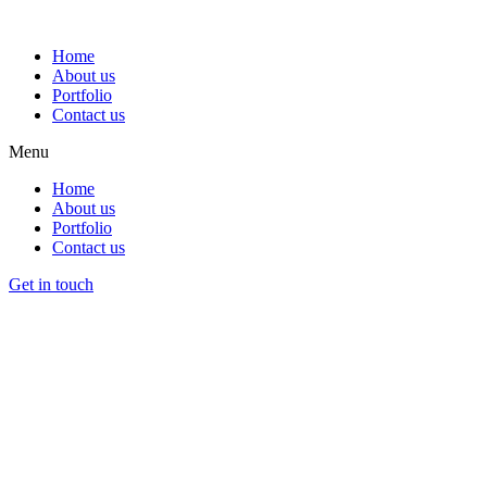
Home
About us
Portfolio
Contact us
Menu
Home
About us
Portfolio
Contact us
Get in touch