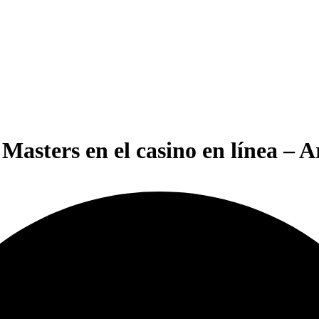
 Masters en el casino en línea – 