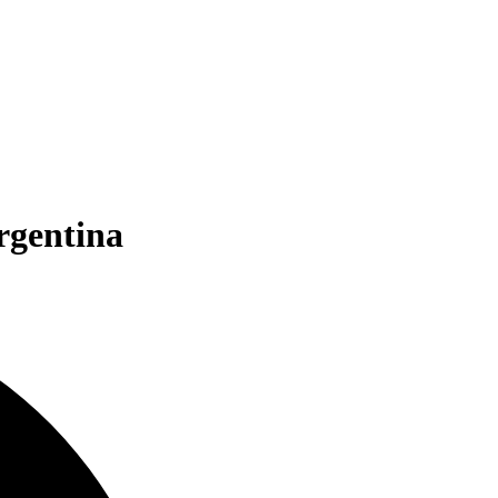
Argentina