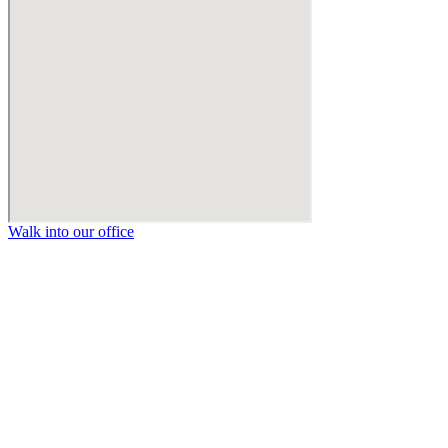
Walk into our office