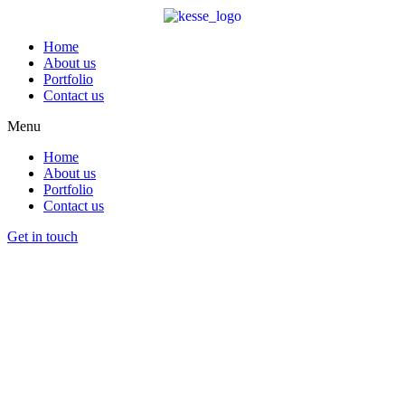
Home
About us
Portfolio
Contact us
Menu
Home
About us
Portfolio
Contact us
Get in touch