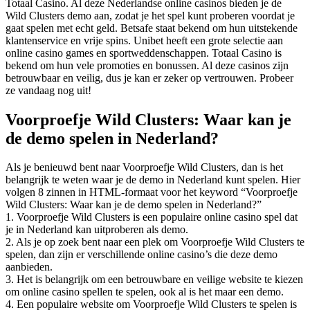
Totaal Casino. Al deze Nederlandse online casinos bieden je de
Wild Clusters demo aan, zodat je het spel kunt proberen voordat je
gaat spelen met echt geld. Betsafe staat bekend om hun uitstekende
klantenservice en vrije spins. Unibet heeft een grote selectie aan
online casino games en sportweddenschappen. Totaal Casino is
bekend om hun vele promoties en bonussen. Al deze casinos zijn
betrouwbaar en veilig, dus je kan er zeker op vertrouwen. Probeer
ze vandaag nog uit!
Voorproefje Wild Clusters: Waar kan je
de demo spelen in Nederland?
Als je benieuwd bent naar Voorproefje Wild Clusters, dan is het
belangrijk te weten waar je de demo in Nederland kunt spelen. Hier
volgen 8 zinnen in HTML-formaat voor het keyword “Voorproefje
Wild Clusters: Waar kan je de demo spelen in Nederland?”
1. Voorproefje Wild Clusters is een populaire online casino spel dat
je in Nederland kan uitproberen als demo.
2. Als je op zoek bent naar een plek om Voorproefje Wild Clusters te
spelen, dan zijn er verschillende online casino’s die deze demo
aanbieden.
3. Het is belangrijk om een betrouwbare en veilige website te kiezen
om online casino spellen te spelen, ook al is het maar een demo.
4. Een populaire website om Voorproefje Wild Clusters te spelen is