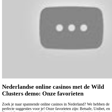
Nederlandse online casinos met de Wild
Clusters demo: Onze favorieten
Zoek je naar spannende online casinos in Nederland? We hebben de
perfecte suggesties voor je! Onze favorieten zijn: Betsafe, Unibet, en