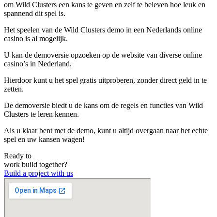
om Wild Clusters een kans te geven en zelf te beleven hoe leuk en
spannend dit spel is.
Het speelen van de Wild Clusters demo in een Nederlands online
casino is al mogelijk.
U kan de demoversie opzoeken op de website van diverse online
casino’s in Nederland.
Hierdoor kunt u het spel gratis uitproberen, zonder direct geld in te
zetten.
De demoversie biedt u de kans om de regels en functies van Wild
Clusters te leren kennen.
Als u klaar bent met de demo, kunt u altijd overgaan naar het echte
spel en uw kansen wagen!
Ready to
work
build
together?
Build a project with us