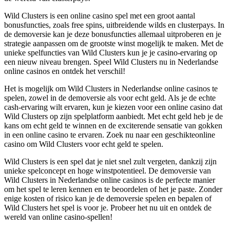
Wild Clusters is een online casino spel met een groot aantal
bonusfuncties, zoals free spins, uitbreidende wilds en clusterpays. In
de demoversie kan je deze bonusfuncties allemaal uitproberen en je
strategie aanpassen om de grootste winst mogelijk te maken. Met de
unieke spelfuncties van Wild Clusters kun je je casino-ervaring op
een nieuw niveau brengen. Speel Wild Clusters nu in Nederlandse
online casinos en ontdek het verschil!
Het is mogelijk om Wild Clusters in Nederlandse online casinos te
spelen, zowel in de demoversie als voor echt geld. Als je de echte
cash-ervaring wilt ervaren, kun je kiezen voor een online casino dat
Wild Clusters op zijn spelplatform aanbiedt. Met echt geld heb je de
kans om echt geld te winnen en de exciterende sensatie van gokken
in een online casino te ervaren. Zoek nu naar een geschikteonline
casino om Wild Clusters voor echt geld te spelen.
Wild Clusters is een spel dat je niet snel zult vergeten, dankzij zijn
unieke spelconcept en hoge winstpotentieel. De demoversie van
Wild Clusters in Nederlandse online casinos is de perfecte manier
om het spel te leren kennen en te beoordelen of het je paste. Zonder
enige kosten of risico kan je de demoversie spelen en bepalen of
Wild Clusters het spel is voor je. Probeer het nu uit en ontdek de
wereld van online casino-spellen!