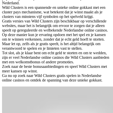
Nederland.
Wild Clusters is een spannende en unieke online gokkast met een
cluster pays mechanisme, wat betekent dat je winst maakt als je
clusters van minstens vijf symbolen op het spelveld krijgt.
Gratis versies van Wild Clusters zijn beschikbaar op verschillende
websites, maar het is belangrijk om ervoor te zorgen dat je alleen
speelt op gereguleerde en welbekende Nederlandse online casinos.
Op deze manier kun je ervaring opdoen met het spel en je kansen
om te winnen verkennen, zonder dat je echt geld hoeft te storten.
Maar let op, zelfs als je gratis speelt, is het altijd belangrijk om
verantwoord te spelen en je limieten vast te stellen.
Tot slot, als je klaar bent om echt geld te storten en om te wedden,
zijn er veel Nederlandse online casinos die Wild Clusters aanbieden
met een welkomstbonus of andere promoties.
Zoek naar de beste bonusaanbiedingen en speel Wild Clusters met
meer kansen op winst.
Ga nu op zoek naar Wild Clusters gratis spelen in Nederlandse
online casinos en ontdek de spanning van deze unieke gokkast.