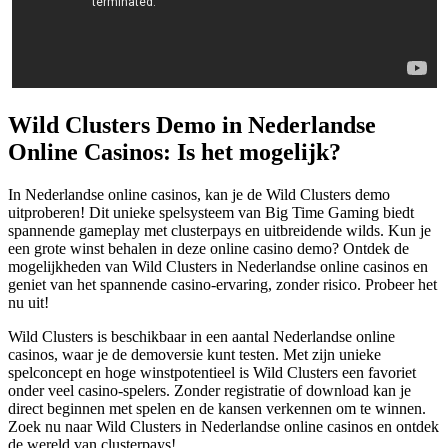
Wild Clusters Demo in Nederlandse
Online Casinos: Is het mogelijk?
In Nederlandse online casinos, kan je de Wild Clusters demo
uitproberen! Dit unieke spelsysteem van Big Time Gaming biedt
spannende gameplay met clusterpays en uitbreidende wilds. Kun je
een grote winst behalen in deze online casino demo? Ontdek de
mogelijkheden van Wild Clusters in Nederlandse online casinos en
geniet van het spannende casino-ervaring, zonder risico. Probeer het
nu uit!
Wild Clusters is beschikbaar in een aantal Nederlandse online
casinos, waar je de demoversie kunt testen. Met zijn unieke
spelconcept en hoge winstpotentieel is Wild Clusters een favoriet
onder veel casino-spelers. Zonder registratie of download kan je
direct beginnen met spelen en de kansen verkennen om te winnen.
Zoek nu naar Wild Clusters in Nederlandse online casinos en ontdek
de wereld van clusterpays!