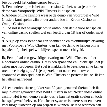
bijvoorbeeld het online casino bet365.
5. Een andere optie is het online casino Unibet, waar je ook de
demo van Voorproefje Wild Clusters kunt spelen.
6. Andere online casino’s waar je de demo van Voorproefje Wild
Clusters kunt spelen zijn onder andere Bwin, Kroon Casino en
Oranje Casino.
7. Tot slot is het belangrijk om te onthouden dat je voor het spelen
van online casino spellen wel een leeftijd van 18 jaar of ouder moet
zijn.
8. Als je op zoek bent naar een spannende en avontuurlijke ervaring
met Voorproefje Wild Clusters, dan kan de demo je helpen om te
bepalen of je het spel wilt blijven spelen met echt geld.
Ik, Petra , had een geweldige ervaring met Wild Clusters in het
Nederlands online casino. Het is een spannend en unieke spel dat je
zeker moet proberen. Het spel is makkelijk te begrijpen en je kan er
uren mee bezig zijn. Als je op zoek bent naar een nieuw en
spannend casino spel, dan is Wild Clusters de perfecte keuze. Ik kan
het alleen aanraden!
——
Als een enthousiaste gokker van 32 jaar, genaamd Stefan, heb ik
mijn plezier gevonden met Wild Clusters in het Nederlandse online
casino. Het is een demo versie, dus je kan het gratis spelen en toch
het spelgevoel beleven. Het cluster systeem is interessant en levert
veel mogelijkheden op om prijzen te winnen. Ik raad iedereen aan