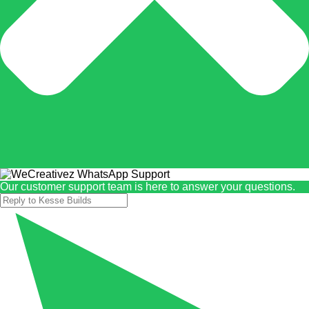
Our customer support team is here to answer your questions.