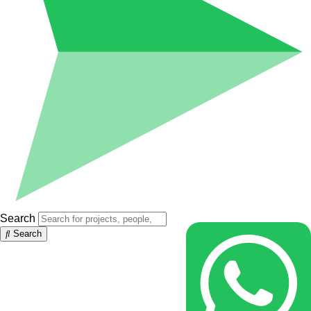
Search
Search