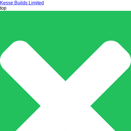
Kesse Builds Limited
top