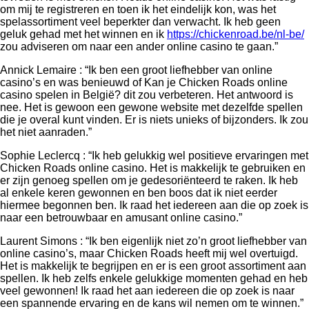
om mij te registreren en toen ik het eindelijk kon, was het
spelassortiment veel beperkter dan verwacht. Ik heb geen
geluk gehad met het winnen en ik
https://chickenroad.be/nl-be/
zou adviseren om naar een ander online casino te gaan.”
Annick Lemaire : “Ik ben een groot liefhebber van online
casino’s en was benieuwd of Kan je Chicken Roads online
casino spelen in België? dit zou verbeteren. Het antwoord is
nee. Het is gewoon een gewone website met dezelfde spellen
die je overal kunt vinden. Er is niets unieks of bijzonders. Ik zou
het niet aanraden.”
Sophie Leclercq : “Ik heb gelukkig wel positieve ervaringen met
Chicken Roads online casino. Het is makkelijk te gebruiken en
er zijn genoeg spellen om je gedesoriënteerd te raken. Ik heb
al enkele keren gewonnen en ben boos dat ik niet eerder
hiermee begonnen ben. Ik raad het iedereen aan die op zoek is
naar een betrouwbaar en amusant online casino.”
Laurent Simons : “Ik ben eigenlijk niet zo’n groot liefhebber van
online casino’s, maar Chicken Roads heeft mij wel overtuigd.
Het is makkelijk te begrijpen en er is een groot assortiment aan
spellen. Ik heb zelfs enkele gelukkige momenten gehad en heb
veel gewonnen! Ik raad het aan iedereen die op zoek is naar
een spannende ervaring en de kans wil nemen om te winnen.”