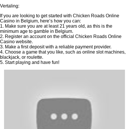
Vertaling:
If you are looking to get started with Chicken Roads Online
Casino in Belgium, here’s how you can:
1. Make sure you are at least 21 years old, as this is the
minimum age to gamble in Belgium.
2. Register an account on the official Chicken Roads Online
Casino website.
3. Make a first deposit with a reliable payment provider.
4. Choose a game that you like, such as online slot machines,
blackjack, or roulette.
5. Start playing and have fun!