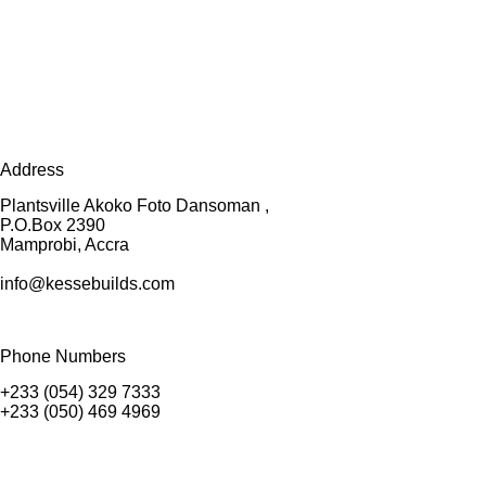
Address
Plantsville Akoko Foto Dansoman ,
P.O.Box 2390
Mamprobi, Accra
info@kessebuilds.com
Phone Numbers
+233 (054) 329 7333
+233 (050) 469 4969