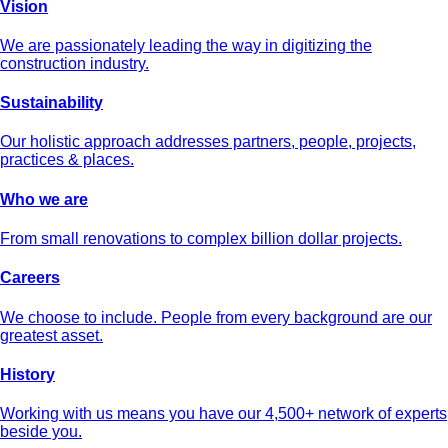
Vision
We are passionately leading the way in digitizing the
construction industry.
Sustainability
Our holistic approach addresses partners, people, projects,
practices & places.
Who we are
From small renovations to complex billion dollar projects.
Careers
We choose to include. People from every background are our
greatest asset.
History
Working with us means you have our 4,500+ network of experts
beside you.