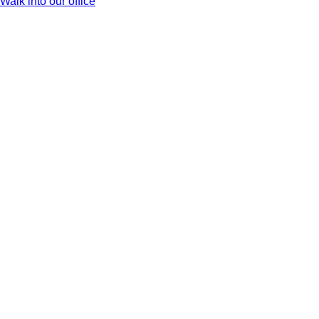
Walk into our office