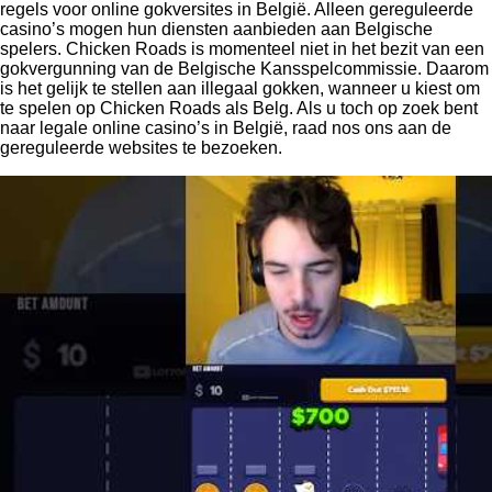
regels voor online gokversites in België. Alleen gereguleerde
casino’s mogen hun diensten aanbieden aan Belgische
spelers. Chicken Roads is momenteel niet in het bezit van een
gokvergunning van de Belgische Kansspelcommissie. Daarom
is het gelijk te stellen aan illegaal gokken, wanneer u kiest om
te spelen op Chicken Roads als Belg. Als u toch op zoek bent
naar legale online casino’s in België, raad nos ons aan de
gereguleerde websites te bezoeken.