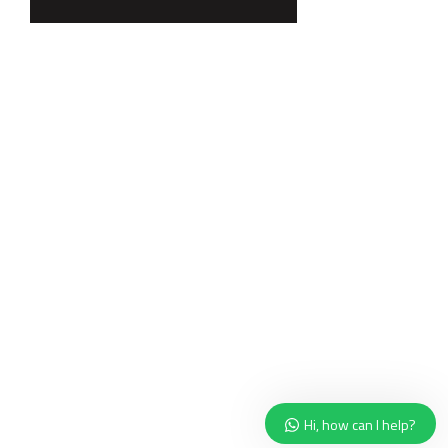
Hi, how can I help?