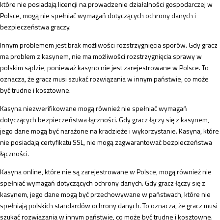
które nie posiadają licencji na prowadzenie działalności gospodarczej w
Polsce, mogą nie spełniać wymagań dotyczących ochrony danych i
bezpieczeństwa graczy.
Innym problemem jest brak możliwości rozstrzygnięcia sporów. Gdy gracz
ma problem z kasynem, nie ma możliwości rozstrzygnięcia sprawy w
polskim sądzie, ponieważ kasyno nie jest zarejestrowane w Polsce. To
oznacza, że gracz musi szukać rozwiązania w innym państwie, co może
być trudne i kosztowne.
Kasyna niezwerifikowane mogą również nie spełniać wymagań
dotyczących bezpieczeństwa łączności. Gdy gracz łączy się z kasynem,
jego dane mogą być narażone na kradzieże i wykorzystanie. Kasyna, które
nie posiadają certyfikatu SSL, nie mogą zagwarantować bezpieczeństwa
łączności.
Kasyna online, które nie są zarejestrowane w Polsce, mogą również nie
spełniać wymagań dotyczących ochrony danych. Gdy gracz łączy się z
kasynem, jego dane mogą być przechowywane w państwach, które nie
spełniają polskich standardów ochrony danych. To oznacza, że gracz musi
szukać rozwiązania w innym państwie, co może być trudne i kosztowne.