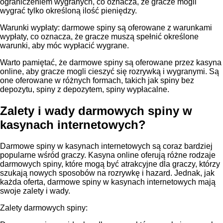
ograniczeniem wygranych, co oznacza, że gracze mogli
wygrać tylko określoną ilość pieniędzy.
Warunki wypłaty: darmowe spiny są oferowane z warunkami
wypłaty, co oznacza, że gracze muszą spełnić określone
warunki, aby móc wypłacić wygrane.
Warto pamiętać, że darmowe spiny są oferowane przez kasyna
online, aby gracze mogli cieszyć się rozrywką i wygranymi. Są
one oferowane w różnych formach, takich jak spiny bez
depozytu, spiny z depozytem, spiny wypłacalne.
Zalety i wady darmowych spiny w
kasynach internetowych?
Darmowe spiny w kasynach internetowych są coraz bardziej
popularne wśród graczy. Kasyna online oferują różne rodzaje
darmowych spiny, które mogą być atrakcyjne dla graczy, którzy
szukają nowych sposobów na rozrywkę i hazard. Jednak, jak
każda oferta, darmowe spiny w kasynach internetowych mają
swoje zalety i wady.
Zalety darmowych spiny: