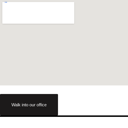
Walk into our office