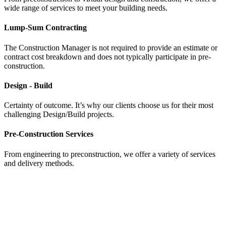
wide range of services to meet your building needs.
Lump-Sum Contracting
The Construction Manager is not required to provide an estimate or
contract cost breakdown and does not typically participate in pre-
construction.
Design - Build
Certainty of outcome. It’s why our clients choose us for their most
challenging Design/Build projects.
Pre-Construction Services
From engineering to preconstruction, we offer a variety of services
and delivery methods.