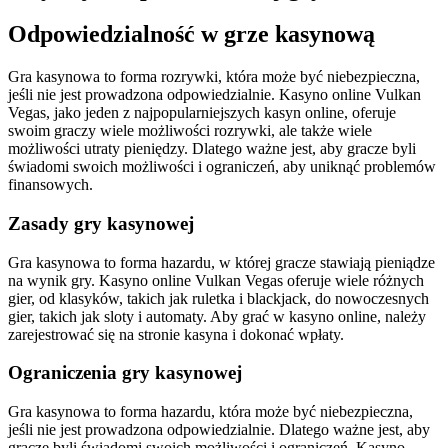
Odpowiedzialność w grze kasynową
Gra kasynowa to forma rozrywki, która może być niebezpieczna,
jeśli nie jest prowadzona odpowiedzialnie. Kasyno online Vulkan
Vegas, jako jeden z najpopularniejszych kasyn online, oferuje
swoim graczy wiele możliwości rozrywki, ale także wiele
możliwości utraty pieniędzy. Dlatego ważne jest, aby gracze byli
świadomi swoich możliwości i ograniczeń, aby uniknąć problemów
finansowych.
Zasady gry kasynowej
Gra kasynowa to forma hazardu, w której gracze stawiają pieniądze
na wynik gry. Kasyno online Vulkan Vegas oferuje wiele różnych
gier, od klasyków, takich jak ruletka i blackjack, do nowoczesnych
gier, takich jak sloty i automaty. Aby grać w kasyno online, należy
zarejestrować się na stronie kasyna i dokonać wpłaty.
Ograniczenia gry kasynowej
Gra kasynowa to forma hazardu, która może być niebezpieczna,
jeśli nie jest prowadzona odpowiedzialnie. Dlatego ważne jest, aby
gracze byli świadomi swoich możliwości i ograniczeń. Kasyno