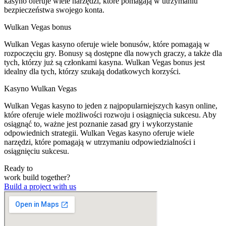
kasyno oferuje wiele narzędzi, które pomagają w utrzymaniu
bezpieczeństwa swojego konta.
Wulkan Vegas bonus
Wulkan Vegas kasyno oferuje wiele bonusów, które pomagają w
rozpoczęciu gry. Bonusy są dostępne dla nowych graczy, a także dla
tych, którzy już są członkami kasyna. Wulkan Vegas bonus jest
idealny dla tych, którzy szukają dodatkowych korzyści.
Kasyno Wulkan Vegas
Wulkan Vegas kasyno to jeden z najpopularniejszych kasyn online,
które oferuje wiele możliwości rozwoju i osiągnięcia sukcesu. Aby
osiągnąć to, ważne jest poznanie zasad gry i wykorzystanie
odpowiednich strategii. Wulkan Vegas kasyno oferuje wiele
narzędzi, które pomagają w utrzymaniu odpowiedzialności i
osiągnięciu sukcesu.
Ready to
work
build
together?
Build a project with us