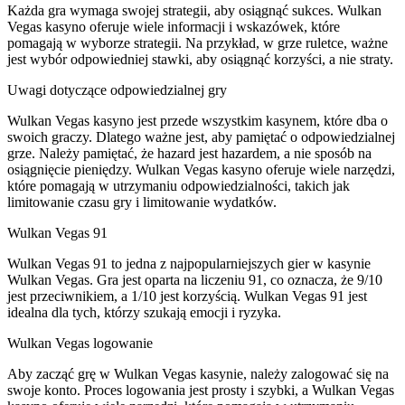
Każda gra wymaga swojej strategii, aby osiągnąć sukces. Wulkan
Vegas kasyno oferuje wiele informacji i wskazówek, które
pomagają w wyborze strategii. Na przykład, w grze ruletce, ważne
jest wybór odpowiedniej stawki, aby osiągnąć korzyści, a nie straty.
Uwagi dotyczące odpowiedzialnej gry
Wulkan Vegas kasyno jest przede wszystkim kasynem, które dba o
swoich graczy. Dlatego ważne jest, aby pamiętać o odpowiedzialnej
grze. Należy pamiętać, że hazard jest hazardem, a nie sposób na
osiągnięcie pieniędzy. Wulkan Vegas kasyno oferuje wiele narzędzi,
które pomagają w utrzymaniu odpowiedzialności, takich jak
limitowanie czasu gry i limitowanie wydatków.
Wulkan Vegas 91
Wulkan Vegas 91 to jedna z najpopularniejszych gier w kasynie
Wulkan Vegas. Gra jest oparta na liczeniu 91, co oznacza, że 9/10
jest przeciwnikiem, a 1/10 jest korzyścią. Wulkan Vegas 91 jest
idealna dla tych, którzy szukają emocji i ryzyka.
Wulkan Vegas logowanie
Aby zacząć grę w Wulkan Vegas kasynie, należy zalogować się na
swoje konto. Proces logowania jest prosty i szybki, a Wulkan Vegas