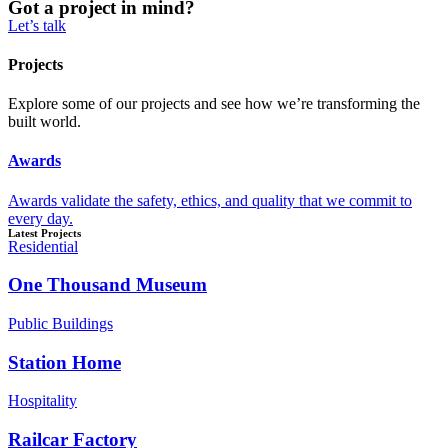
Got a project in mind?
Let’s talk
Projects
Explore some of our projects and see how we’re transforming the
built world.
Awards
Awards validate the safety, ethics, and quality that we commit to
every day.
Latest Projects
Residential
One Thousand Museum
Public Buildings
Station Home
Hospitality
Railcar Factory