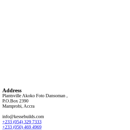
Address
Plantsville Akoko Foto Dansoman ,
P.O.Box 2390
Mamprobi, Accra
info@kessebuilds.com
+233 (054) 329 7333
+233 (050) 469 4969