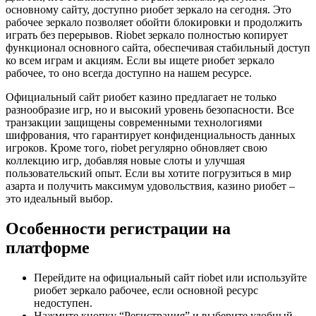
основному сайту, доступно риобет зеркало на сегодня. Это
рабочее зеркало позволяет обойти блокировки и продолжить
играть без перерывов. Riobet зеркало полностью копирует
функционал основного сайта, обеспечивая стабильный доступ
ко всем играм и акциям. Если вы ищете риобет зеркало
рабочее, то оно всегда доступно на нашем ресурсе.
Официальный сайт риобет казино предлагает не только
разнообразие игр, но и высокий уровень безопасности. Все
транзакции защищены современными технологиями
шифрования, что гарантирует конфиденциальность данных
игроков. Кроме того, riobet регулярно обновляет свою
коллекцию игр, добавляя новые слоты и улучшая
пользовательский опыт. Если вы хотите погрузиться в мир
азарта и получить максимум удовольствия, казино риобет –
это идеальный выбор.
Особенности регистрации на
платформе
Перейдите на официальный сайт riobet или используйте
риобет зеркало рабочее, если основной ресурс
недоступен.
Нажмите кнопку “Регистрация” и выберите удобный