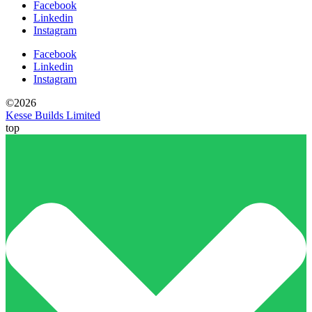
Facebook
Linkedin
Instagram
Facebook
Linkedin
Instagram
©2026
Kesse Builds Limited
top