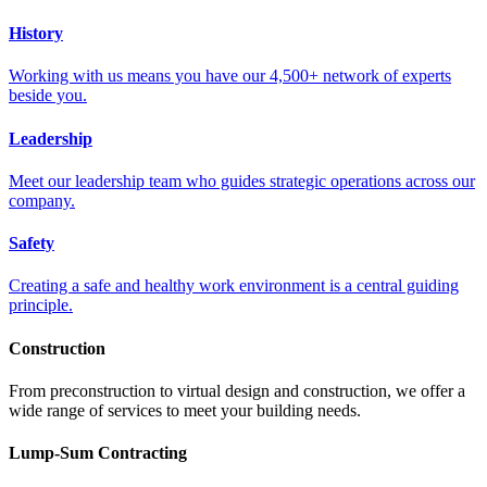
History
Working with us means you have our 4,500+ network of experts
beside you.
Leadership
Meet our leadership team who guides strategic operations across our
company.
Safety
Creating a safe and healthy work environment is a central guiding
principle.
Construction
From preconstruction to virtual design and construction, we offer a
wide range of services to meet your building needs.
Lump-Sum Contracting