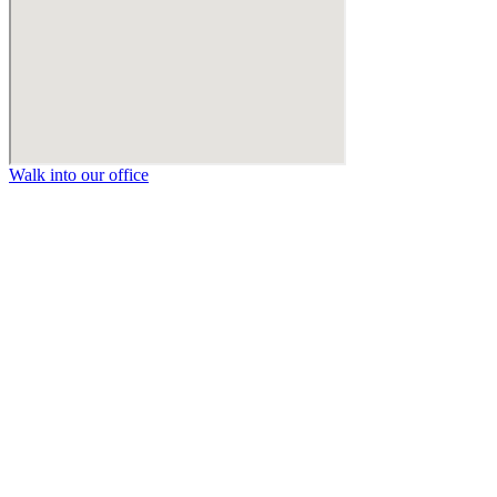
Walk into our office