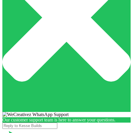
Our customer support team is here to answer your questions.