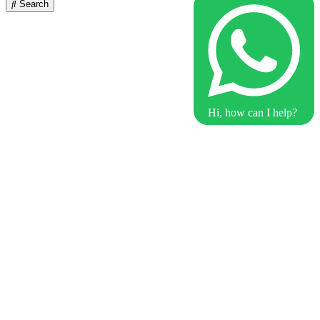
Search
Hi, how can I help?