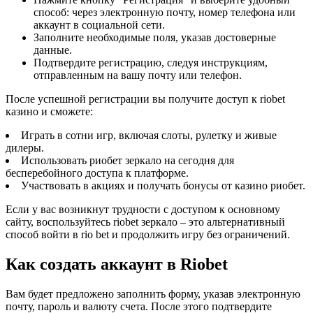
способ: через электронную почту, номер телефона или
аккаунт в социальной сети.
Заполните необходимые поля, указав достоверные
данные.
Подтвердите регистрацию, следуя инструкциям,
отправленным на вашу почту или телефон.
После успешной регистрации вы получите доступ к riobet
казино и сможете:
Играть в сотни игр, включая слоты, рулетку и живые
дилеры.
Использовать риобет зеркало на сегодня для
бесперебойного доступа к платформе.
Участвовать в акциях и получать бонусы от казино риобет.
Если у вас возникнут трудности с доступом к основному
сайту, воспользуйтесь riobet зеркало – это альтернативный
способ войти в rio bet и продолжить игру без ограничений.
Как создать аккаунт в Riobet
Вам будет предложено заполнить форму, указав электронную
почту, пароль и валюту счета. После этого подтвердите