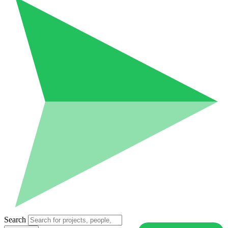
Search