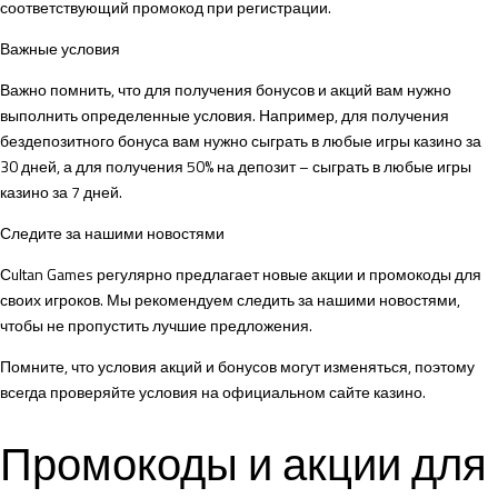
соответствующий промокод при регистрации.
Важные условия
Важно помнить, что для получения бонусов и акций вам нужно
выполнить определенные условия. Например, для получения
бездепозитного бонуса вам нужно сыграть в любые игры казино за
30 дней, а для получения 50% на депозит – сыграть в любые игры
казино за 7 дней.
Следите за нашими новостями
Сultan Games регулярно предлагает новые акции и промокоды для
своих игроков. Мы рекомендуем следить за нашими новостями,
чтобы не пропустить лучшие предложения.
Помните, что условия акций и бонусов могут изменяться, поэтому
всегда проверяйте условия на официальном сайте казино.
Промокоды и акции для