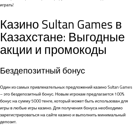
играть!
Казино Sultan Games в
Казахстане: Выгодные
акции и промокоды
Бездепозитный бонус
Один из самых привлекательных предложений казино Sultan Games
– это бездепозитный бонус. Новым игрокам предлагается 100%
бонус на сумму 5000 тенге, который может быть использован для
игры в любые игры казино. Для получения бонуса необходимо
зарегистрироваться на сайте казино и выполнить минимальный
депозит.