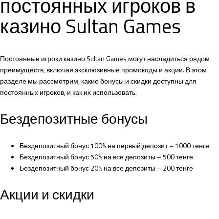
постоянных игроков в
казино Sultan Games
Постоянные игроки казино Sultan Games могут насладиться рядом
преимуществ, включая эксклюзивные промокоды и акции. В этом
разделе мы рассмотрим, какие бонусы и скидки доступны для
постоянных игроков, и как их использовать.
Бездепозитные бонусы
Бездепозитный бонус 100% на первый депозит – 1000 тенге
Бездепозитный бонус 50% на все депозиты – 500 тенге
Бездепозитный бонус 20% на все депозиты – 200 тенге
Акции и скидки