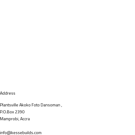
Address
Plantsville Akoko Foto Dansoman ,
P.O.Box 2390
Mamprobi, Accra
info@kessebuilds.com