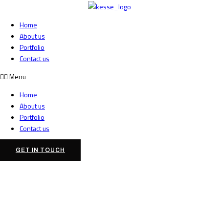
Home
About us
Portfolio
Contact us
Menu
Home
About us
Portfolio
Contact us
GET IN TOUCH