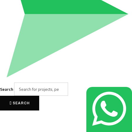
Search
SEARCH