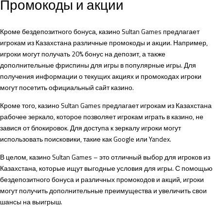
Промокоды и акции
Кроме бездепозитного бонуса, казино Sultan Games предлагает
игрокам из Казахстана различные промокоды и акции. Например,
игроки могут получать 20% бонус на депозит, а также
дополнительные фриспины для игры в популярные игры. Для
получения информации о текущих акциях и промокодах игроки
могут посетить официальный сайт казино.
Кроме того, казино Sultan Games предлагает игрокам из Казахстана
рабочее зеркало, которое позволяет игрокам играть в казино, не
завися от блокировок. Для доступа к зеркалу игроки могут
использовать поисковики, такие как Google или Yandex.
В целом, казино Sultan Games – это отличный выбор для игроков из
Казахстана, которые ищут выгодные условия для игры. С помощью
бездепозитного бонуса и различных промокодов и акций, игроки
могут получить дополнительные преимущества и увеличить свои
шансы на выигрыш.