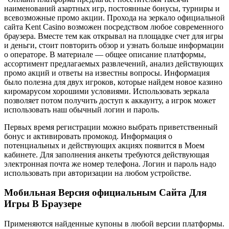
наименований азартных игр, постоянные бонусы, турниры и
всевозможные промо акции. Прохода на зеркало официальной
сайта Kent Casino возможен посредством любое современного
браузера. Вместе тем как открывал на площадке счет для игры
и деньги, стоит повторить обзор и узнать больше информации
о операторе. В материале — общее описание платформы,
ассортимент предлагаемых развлечений, анализ действующих
промо акций и ответы на известны вопросы. Информация
было полезна для двух игроков, которые найдем новое казино
киромарусом хорошими условиями. Использовать зеркала
позволяет потом получить доступ к аккаунту, а игрок может
использовать наш обычный логин и пароль.
Первых время регистрации можно выбрать приветственный
бонус и активировать промокод. Информация о
потенциальных и действующих акциях появится в Моем
кабинете. Для заполнения анкеты требуются действующая
электронная почта же номер телефона. Логин и пароль надо
использовать при авторизации на любом устройстве.
Мобильная Версия официальным Сайта Для
Игры В Браузере
Применяются найденные купоны в любой версии платформы.