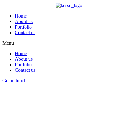
Home
About us
Portfolio
Contact us
Menu
Home
About us
Portfolio
Contact us
Get in touch