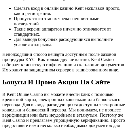
Сделать вход в онлайн казино Kent эксклавов просто,
как и регистрация.
Пропуск этого этапах чреват неприятными
последствий.
Такие версии аппаратов ничем но отличаются от
стандартных.
Ддя вывода бонусных расходующихся выполните
условия отыгрыша.
Неподходящий способ кешаута доступным после базовой
процедуры KYC. Как только другие казино, Kent Casino
собирает клиентскую информацию и скан-копии документов.
Их хранят на защищенном сервере в зашифрованном виде.
Бонусы И Промо Акции На Сайте
В Kent Online Casino вы можете внести банк с помощью
кредитной карты, электронных кошельков или банковского
перевода. Для вывода расходующихся доступны электронные
кошельки и банковский перевод. Мы понимаем, не процесс
верификации или быть неудобным и затянутым. Поэтому же
Kent Casino и предлагаем упрощенную верификацию. Просто
предоставьте нами несколько необходимых документов для