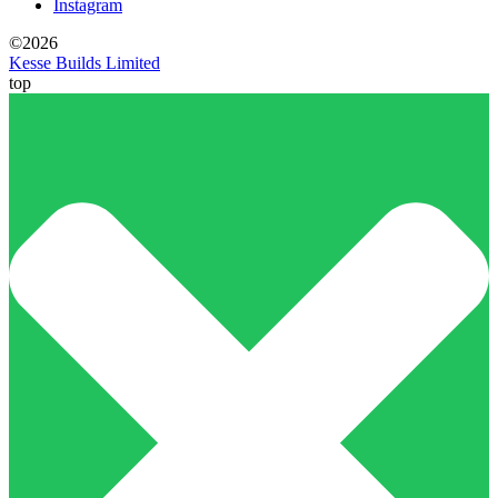
Instagram
©2026
Kesse Builds Limited
top