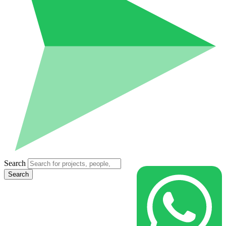
Search
Search