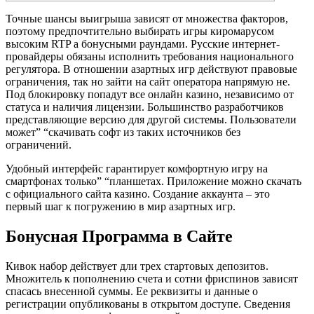
Точные шансы выигрыша зависят от множества факторов,
поэтому предпочтительно выбирать игры киромарусом
высоким RTP а бонусными раундами. Русские интернет-
провайдеры обязаны исполнить требования национального
регулятора. В отношении азартных игр действуют правовые
ограничения, так но зайти на сайт оператора напрямую не.
Под блокировку попадут все онлайн казино, независимо от
статуса и наличия лицензии. Большинство разработчиков
представляющие версию для другой системы. Пользователи
может” “скачивать софт из таких источников без
ограничений.
Удобный интерфейс гарантирует комфортную игру на
смартфонах только” “планшетах. Приложение можно скачать
с официального сайта казино. Создание аккаунта – это
первый шаг к погружению в мир азартных игр.
Бонусная Программа в Сайте
Кивок набор действует дли трех стартовых депозитов.
Множитель к пополнению счета и сотни фриспинов зависят
спасась внесенной суммы. Ее реквизиты и данные о
регистрации опубликованы в открытом доступе. Сведения