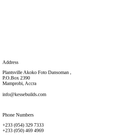
Address
Plantsville Akoko Foto Dansoman ,
P.O.Box 2390
Mamprobi, Accra
info@kessebuilds.com
Phone Numbers
+233 (054) 329 7333
+233 (050) 469 4969