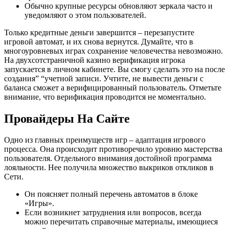
Обычно крупные ресурсы обновляют зеркала часто и
уведомляют о этом пользователей.
Только кредитные деньги завершится – перезапустите
игровой автомат, и их снова вернутся. Думайте, что в
многоуровневых играх сохранение человечества невозможно.
На двухсотстраничной казино верификация игрока
запускается в личном кабинете. Вы смогу сделать это на после
создания” “учетной записи. Учтите, не вывести деньги с
баланса сможет а верифицированный пользователь. Отметьте
внимание, что верификация проводится не моментально.
Провайдеры На Сайте
Одно из главных преимуществ игр – адаптация игрового
процесса. Она происходит противоречило уровню мастерства
пользователя. Отдельного внимания достойной программа
лояльности. Нее получила множество выкриков откликов в
Сети.
Он поясняет полный перечень автоматов в блоке
«Игры».
Если возникнет затруднения или вопросов, всегда
можно перечитать справочные материалы, имеющиеся