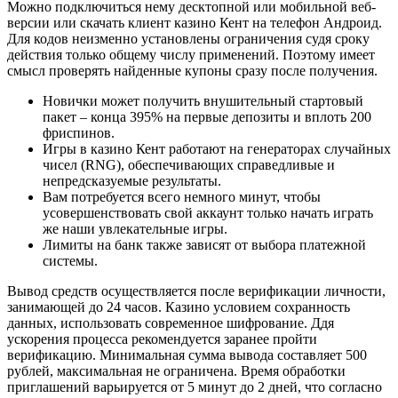
Можно подключиться нему десктопной или мобильной веб-
версии или скачать клиент казино Кент на телефон Андроид.
Для кодов неизменно установлены ограничения судя сроку
действия только общему числу применений. Поэтому имеет
смысл проверять найденные купоны сразу после получения.
Новички может получить внушительный стартовый
пакет – конца 395% на первые депозиты и вплоть 200
фриспинов.
Игры в казино Кент работают на генераторах случайных
чисел (RNG), обеспечивающих справедливые и
непредсказуемые результаты.
Вам потребуется всего немного минут, чтобы
усовершенствовать свой аккаунт только начать играть
же наши увлекательные игры.
Лимиты на банк также зависят от выбора платежной
системы.
Вывод средств осуществляется после верификации личности,
занимающей до 24 часов. Казино условием сохранность
данных, использовать современное шифрование. Ддя
ускорения процесса рекомендуется заранее пройти
верификацию. Минимальная сумма вывода составляет 500
рублей, максимальная не ограничена. Время обработки
приглашений варьируется от 5 минут до 2 дней, что согласно