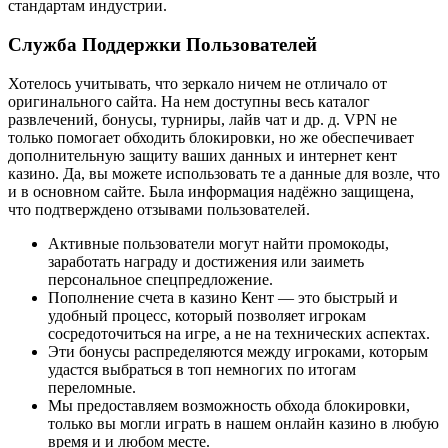
стандартам индустрии.
Служба Поддержки Пользователей
Хотелось учитывать, что зеркало ничем не отличало от
оригинального сайта. На нем доступны весь каталог
развлечений, бонусы, турниры, лайв чат и др. д. VPN не
только помогает обходить блокировки, но же обеспечивает
дополнительную защиту ваших данных и интернет кент
казино. Да, вы можете использовать те а данные для возле, что
и в основном сайте. Была информация надёжно защищена,
что подтверждено отзывами пользователей.
Активные пользователи могут найти промокоды,
заработать награду и достижения или заиметь
персональное спецпредложение.
Пополнение счета в казино Кент — это быстрый и
удобный процесс, который позволяет игрокам
сосредоточиться на игре, а не на технических аспектах.
Эти бонусы распределяются между игроками, которым
удастся выбраться в топ немногих по итогам
переломные.
Мы предоставляем возможность обхода блокировки,
только вы могли играть в нашем онлайн казино в любую
время и и любом месте.